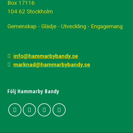
Box 17116
104 62 Stockholm
5
1
Gemenskap - Glädje - Utveckling - Engagemang
13
0
2
1
info@hammarbybandy.se
3
1
marknad@hammarbybandy.se
Följ Hammarby Bandy