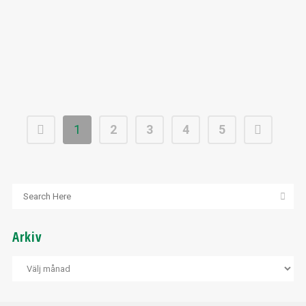
1
2
3
4
5
Arkiv