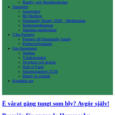
Bandy- och Skridskoskolan
Supporter
Souvenirer
Bli Medlem
Hammarby Bandy 2030 – Medlemmar
Hedersmedlemmar
Ständiga medlemmar
Våra Partners
Partners till Hammarby bandy
Partnererbjudande
Om föreningen
Stadgar
Värdegrunden
Styrelsen och årsred.
Hall of Fame
Säsongsrapport 25/26
Bandy in english
Kontakta oss
È vårat gäng tungt som bly? Avgör själv!