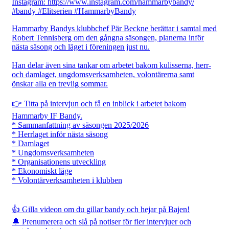
Hammarby Bandys klubbchef Pär Beckne berättar i samtal med
Robert Tennisberg om den gångna säsongen, planerna inför
nästa säsong och läget i föreningen just nu.
Han delar även sina tankar om arbetet bakom kulisserna, herr-
och damlaget, ungdomsverksamheten, volontärerna samt
önskar alla en trevlig sommar.
👉 Titta på intervjun och få en inblick i arbetet bakom
Hammarby IF Bandy.
* Sammanfattning av säsongen 2025/2026
* Herrlaget inför nästa säsong
* Damlaget
* Ungdomsverksamheten
* Organisationens utveckling
* Ekonomiskt läge
* Volontärverksamheten i klubben
👍 Gilla videon om du gillar bandy och hejar på Bajen!
🔔 Prenumerera och slå på notiser för fler intervjuer och