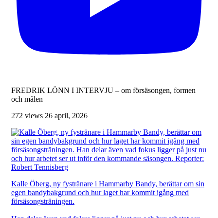
FREDRIK LÖNN I INTERVJU – om försäsongen, formen
och målen
272 views
26 april, 2026
Kalle Öberg, ny fystränare i Hammarby Bandy, berättar om sin
egen bandybakgrund och hur laget har kommit igång med
försäsongsträningen.