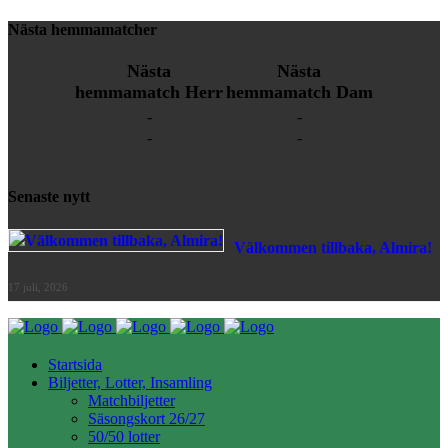
Nästa hemmamatcher
Nästa
Nästa
hemmamatch Herr
hemmamatch Dam
-
-
-
-
Senaste nytt
Välkommen tillbaka, Almira!
17 juli, 2026
Startsida
Biljetter, Lotter, Insamling
Matchbiljetter
Säsongskort 26/27
50/50 lotter