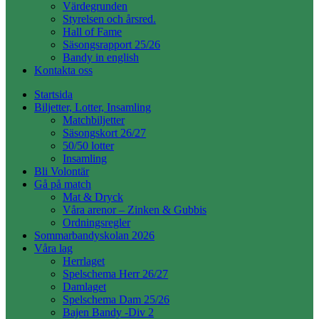
Värdegrunden
Styrelsen och årsred.
Hall of Fame
Säsongsrapport 25/26
Bandy in english
Kontakta oss
Startsida
Biljetter, Lotter, Insamling
Matchbiljetter
Säsongskort 26/27
50/50 lotter
Insamling
Bli Volontär
Gå på match
Mat & Dryck
Våra arenor – Zinken & Gubbis
Ordningsregler
Sommarbandyskolan 2026
Våra lag
Herrlaget
Spelschema Herr 26/27
Damlaget
Spelschema Dam 25/26
Bajen Bandy -Div 2