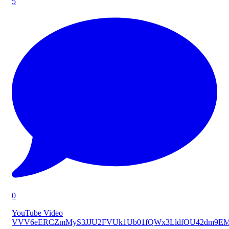
5
0
YouTube Video
VVV6eERCZmMyS3JJU2FVUk1Ub01fQWx3LldfOU42dm9E