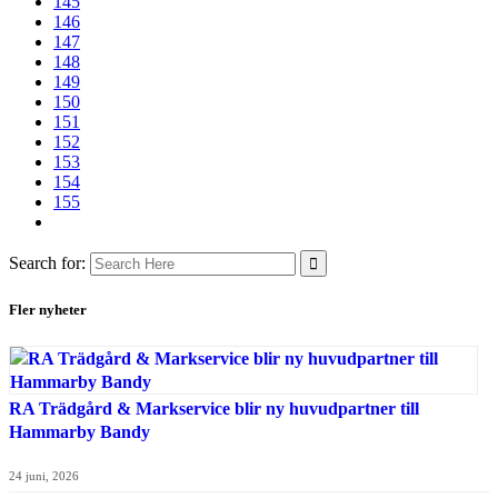
145
146
147
148
149
150
151
152
153
154
155
Search for:
Fler nyheter
RA Trädgård & Markservice blir ny huvudpartner till
Hammarby Bandy
24 juni, 2026