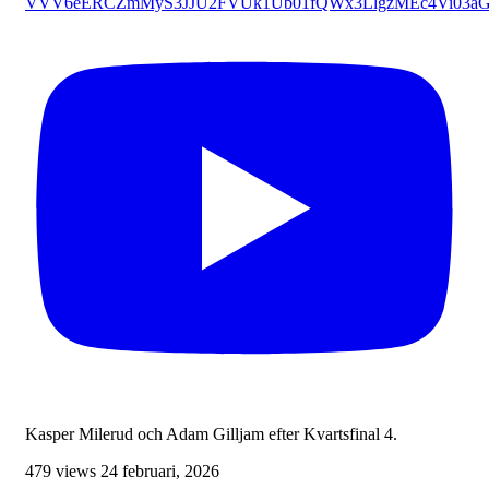
VVV6eERCZmMyS3JJU2FVUk1Ub01fQWx3LlgzMEc4Vi03a
Kasper Milerud och Adam Gilljam efter Kvartsfinal 4.
479 views
24 februari, 2026