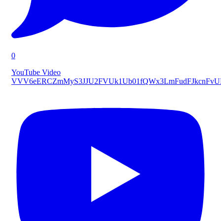
0
YouTube Video
VVV6eERCZmMyS3JJU2FVUk1Ub01fQWx3LmFudFJkcnFv