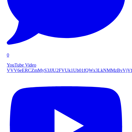
0
YouTube Video
VVV6eERCZmMyS3JJU2FVUk1Ub01fQWx3LkNMMzBvVjVf