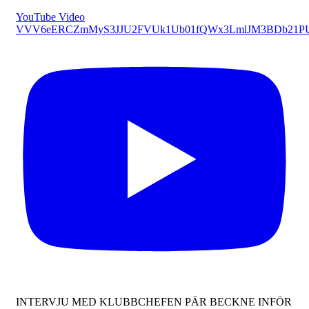
YouTube Video
VVV6eERCZmMyS3JJU2FVUk1Ub01fQWx3LmlJM3BDb21P
INTERVJU MED KLUBBCHEFEN PÄR BECKNE INFÖR