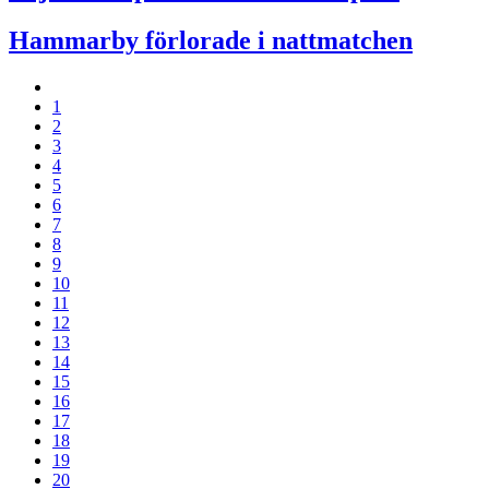
Hammarby förlorade i nattmatchen
1
2
3
4
5
6
7
8
9
10
11
12
13
14
15
16
17
18
19
20