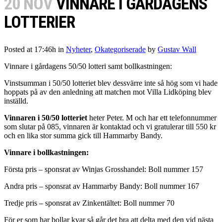
20 NOV
VINNARE I GÅRDAGENS
LOTTERIER
Posted at 17:46h
in
Nyheter
,
Okategoriserade
by
Gustav Wall
Vinnare i gårdagens 50/50 lotteri samt bollkastningen:
Vinstsumman i 50/50 lotteriet blev dessvärre inte så hög som vi hade
hoppats på av den anledning att matchen mot Villa Lidköping blev
inställd.
Vinnaren i 50/50 lotteriet
heter Peter. M och har ett telefonnummer
som slutar på 085, vinnaren är kontaktad och vi gratulerar till 550 kr
och en lika stor summa gick till Hammarby Bandy.
Vinnare i bollkastningen:
Första pris – sponsrat av Winjas Grosshandel: Boll nummer 157
Andra pris – sponsrat av Hammarby Bandy: Boll nummer 167
Tredje pris – sponsrat av Zinkentältet: Boll nummer 70
För er som har bollar kvar så går det bra att delta med den vid nästa