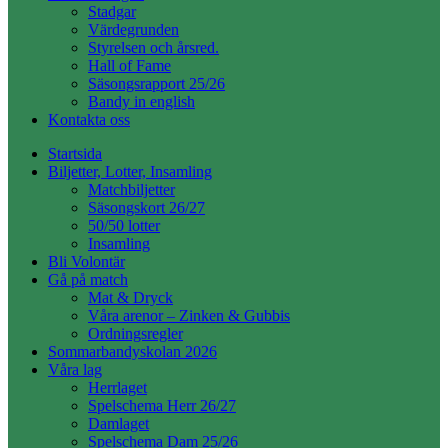
Stadgar
Värdegrunden
Styrelsen och årsred.
Hall of Fame
Säsongsrapport 25/26
Bandy in english
Kontakta oss
Startsida
Biljetter, Lotter, Insamling
Matchbiljetter
Säsongskort 26/27
50/50 lotter
Insamling
Bli Volontär
Gå på match
Mat & Dryck
Våra arenor – Zinken & Gubbis
Ordningsregler
Sommarbandyskolan 2026
Våra lag
Herrlaget
Spelschema Herr 26/27
Damlaget
Spelschema Dam 25/26