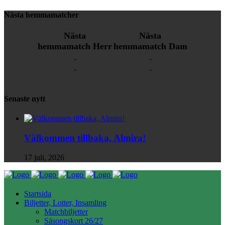
Nästa hemmamatcher
Nästa
Nästa
hemmamatch Herr
hemmamatch Dam
-
-
-
-
Senaste nytt
Välkommen tillbaka, Almira!
17 juli, 2026
Startsida
Biljetter, Lotter, Insamling
Matchbiljetter
Säsongskort 26/27