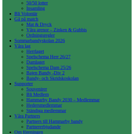
50/50 lotter
Insamling
Bli Volontär
Gå på match
Mat & Dryck
Våra arenor – Zinken & Gubbis
Ordningsregler
Sommarbandyskolan 2026
Våra lag
Herrlaget
Spelschema Herr 26/27
Damlaget
Spelschema Dam 25/26
Bajen Bandy -Div 2
Bandy- och Skridskoskolan
Supporter
Souvenirer
Bli Medlem
Hammarby Bandy 2030 – Medlemmar
Hedersmedlemmar
Ständiga medlemmar
Våra Partners
Partners till Hammarby bandy
Partnererbjudande
Om föreningen