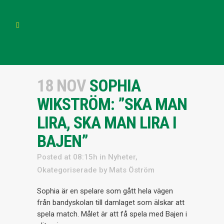
18 NOV
SOPHIA
WIKSTRÖM: ”SKA MAN
LIRA, SKA MAN LIRA I
BAJEN”
Posted at 08:15h
in
Nyheter
,
Okategoriserade
by
Mats Öström
Sophia är en spelare som gått hela vägen
från bandyskolan till damlaget som älskar att
spela match. Målet är att få spela med Bajen i