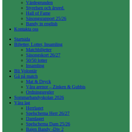
Värdegrunden
Styrelsen och årsred.
Hall of Fame
Säsongsrapport 25/26
Bandy in english
Kontakta oss
Startsida
Biljetter, Lotter, Insamling
Matchbiljetter
Säsongskort 26/27
50/50 lotter
Insamling
Bli Volontär
Gå på match
Mat & Dryck
Våra arenor – Zinken & Gubbis
Ordningsregler
Sommarbandyskolan 2026
Våra lag
Herrlaget
Spelschema Herr 26/27
Damlaget
Spelschema Dam 25/26
Bajen Bandy -Div 2