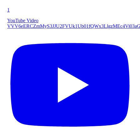
1
YouTube Video
VVV6eERCZmMyS3JJU2FVUk1Ub01fQWx3LlgzMEc4Vi03a