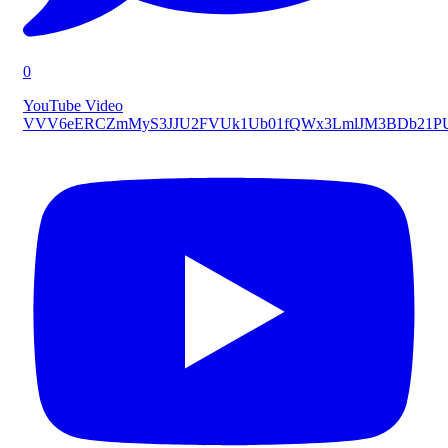
0
YouTube Video
VVV6eERCZmMyS3JJU2FVUk1Ub01fQWx3LmlJM3BDb21P