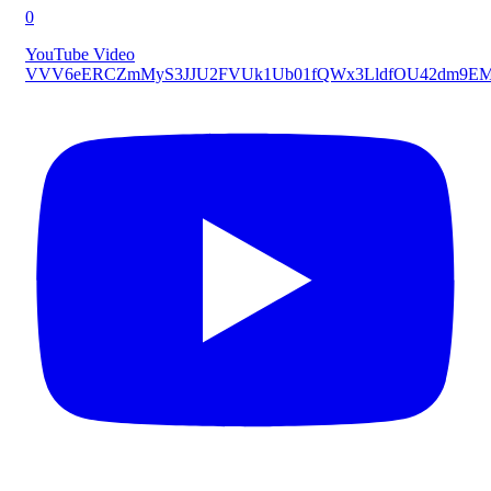
0
YouTube Video
VVV6eERCZmMyS3JJU2FVUk1Ub01fQWx3LldfOU42dm9E