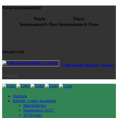
Nästa hemmamatcher
Nästa
Nästa
hemmamatch Herr
hemmamatch Dam
-
-
-
-
Senaste nytt
Välkommen tillbaka, Almira!
17 juli, 2026
Startsida
Biljetter, Lotter, Insamling
Matchbiljetter
Säsongskort 26/27
50/50 lotter