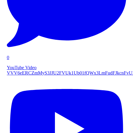
0
YouTube Video
VVV6eERCZmMyS3JJU2FVUk1Ub01fQWx3LmFudFJkcnFv