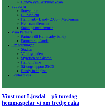
Bandy- och Skridskoskolan
Supporter
Souvenirer
Bli Medlem
Hammarby Bandy 2030 – Medlemmar
Hedersmedlemmar
Ständiga medlemmar
Våra Partners
Partners till Hammarby bandy
Partnererbjudande
Om föreningen
Stadgar
Värdegrunden
Styrelsen och årsred.
Hall of Fame
Säsongsrapport 25/26
Bandy in english
Kontakta oss
Vinst mot Ljusdal – på torsdag
hemmaspelar vi om tredje raka