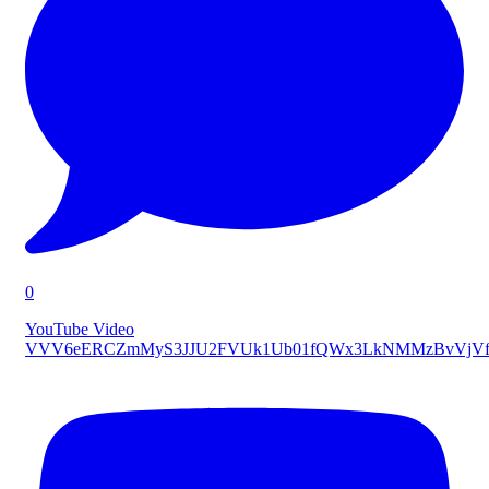
0
YouTube Video
VVV6eERCZmMyS3JJU2FVUk1Ub01fQWx3LkNMMzBvVjVf