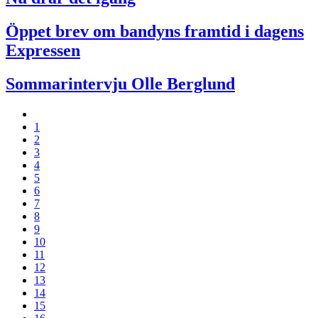
Öppet brev om bandyns framtid i dagens
Expressen
Sommarintervju Olle Berglund
1
2
3
4
5
6
7
8
9
10
11
12
13
14
15