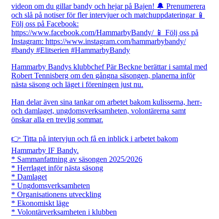
Hammarby Bandys klubbchef Pär Beckne berättar i samtal med
Robert Tennisberg om den gångna säsongen, planerna inför
nästa säsong och läget i föreningen just nu.
Han delar även sina tankar om arbetet bakom kulisserna, herr-
och damlaget, ungdomsverksamheten, volontärerna samt
önskar alla en trevlig sommar.
👉 Titta på intervjun och få en inblick i arbetet bakom
Hammarby IF Bandy.
* Sammanfattning av säsongen 2025/2026
* Herrlaget inför nästa säsong
* Damlaget
* Ungdomsverksamheten
* Organisationens utveckling
* Ekonomiskt läge
* Volontärverksamheten i klubben