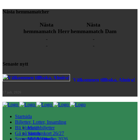
Nästa hemmamatcher
Nästa
Nästa
hemmamatch Herr
hemmamatch Dam
-
-
-
-
Senaste nytt
Välkommen tillbaka, Almira!
17 juli, 2026
Startsida
Biljetter, Lotter, Insamling
Bli Volontär
Matchbiljetter
Gå på match
Säsongskort 26/27
Sommarbandyskolan 2026
50/50 lotter
Mat & Dryck