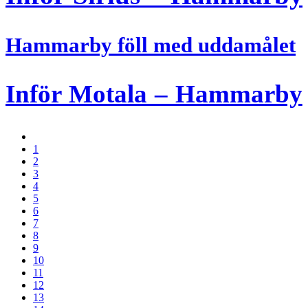
Hammarby föll med uddamålet
Inför Motala – Hammarby
1
2
3
4
5
6
7
8
9
10
11
12
13