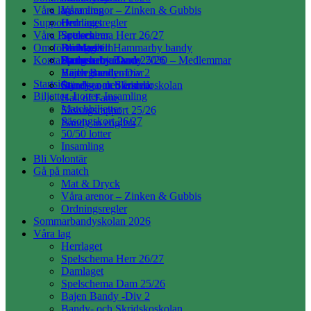
Våra lag
Insamling
Våra arenor – Zinken & Gubbis
Supporter
Ordningsregler
Herrlaget
Våra Partners
Spelschema Herr 26/27
Souvenirer
Om föreningen
Damlaget
Bli Medlem
Partners till Hammarby bandy
Kontakta oss
Spelschema Dam 25/26
Hammarby Bandy 2030 – Medlemmar
Partnererbjudande
Stadgar
Bajen Bandy -Div 2
Hedersmedlemmar
Värdegrunden
Startsida
Bandy- och Skridskoskolan
Ständiga medlemmar
Styrelsen och årsred.
Biljetter, Lotter, Insamling
Hall of Fame
Matchbiljetter
Säsongsrapport 25/26
Säsongskort 26/27
Bandy in english
50/50 lotter
Insamling
Bli Volontär
Gå på match
Mat & Dryck
Våra arenor – Zinken & Gubbis
Ordningsregler
Sommarbandyskolan 2026
Våra lag
Herrlaget
Spelschema Herr 26/27
Damlaget
Spelschema Dam 25/26
Bajen Bandy -Div 2
Bandy- och Skridskoskolan