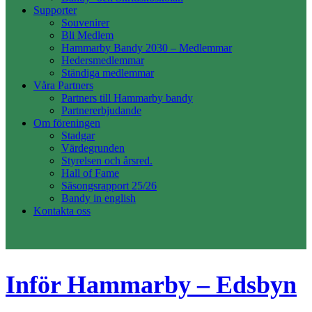
Supporter
Souvenirer
Bli Medlem
Hammarby Bandy 2030 – Medlemmar
Hedersmedlemmar
Ständiga medlemmar
Våra Partners
Partners till Hammarby bandy
Partnererbjudande
Om föreningen
Stadgar
Värdegrunden
Styrelsen och årsred.
Hall of Fame
Säsongsrapport 25/26
Bandy in english
Kontakta oss
Inför Hammarby – Edsbyn