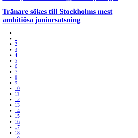
Tränare sökes till Stockholms mest
ambitiösa juniorsatsning
1
2
3
4
5
6
7
8
9
10
11
12
13
14
15
16
17
18