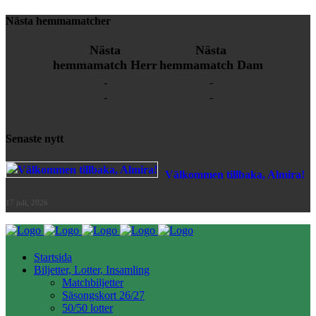
Nästa hemmamatcher
Nästa
Nästa
hemmamatch Herr
hemmamatch Dam
-
-
-
-
Senaste nytt
Välkommen tillbaka, Almira!
17 juli, 2026
Startsida
Biljetter, Lotter, Insamling
Matchbiljetter
Säsongskort 26/27
50/50 lotter