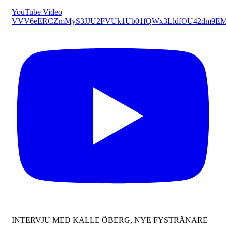
YouTube Video
VVV6eERCZmMyS3JJU2FVUk1Ub01fQWx3LldfOU42dm9E
INTERVJU MED KALLE ÖBERG, NYE FYSTRÄNARE –