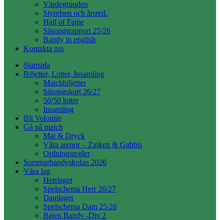
Värdegrunden
Styrelsen och årsred.
Hall of Fame
Säsongsrapport 25/26
Bandy in english
Kontakta oss
Startsida
Biljetter, Lotter, Insamling
Matchbiljetter
Säsongskort 26/27
50/50 lotter
Insamling
Bli Volontär
Gå på match
Mat & Dryck
Våra arenor – Zinken & Gubbis
Ordningsregler
Sommarbandyskolan 2026
Våra lag
Herrlaget
Spelschema Herr 26/27
Damlaget
Spelschema Dam 25/26
Bajen Bandy -Div 2