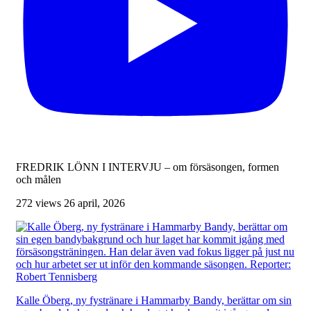
FREDRIK LÖNN I INTERVJU – om försäsongen, formen
och målen
272 views
26 april, 2026
Kalle Öberg, ny fystränare i Hammarby Bandy, berättar om sin