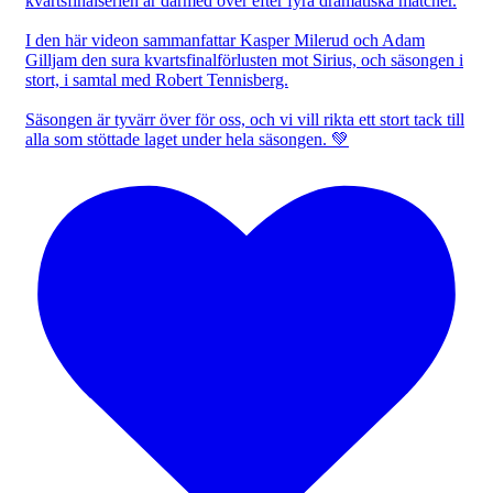
kvartsfinalserien är därmed över efter fyra dramatiska matcher.
I den här videon sammanfattar Kasper Milerud och Adam
Gilljam den sura kvartsfinalförlusten mot Sirius, och säsongen i
stort, i samtal med Robert Tennisberg.
Säsongen är tyvärr över för oss, och vi vill rikta ett stort tack till
alla som stöttade laget under hela säsongen. 💚