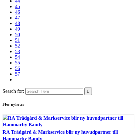
44
45
46
47
48
49
50
51
52
53
54
55
56
57
Search for:
Fler nyheter
RA Trädgård & Markservice blir ny huvudpartner till
Hammarby Bandy