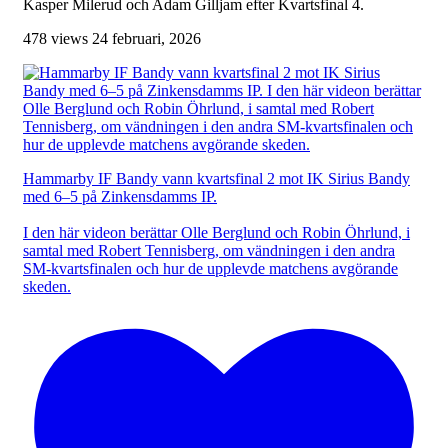
Kasper Milerud och Adam Gilljam efter Kvartsfinal 4.
478 views
24 februari, 2026
Hammarby IF Bandy vann kvartsfinal 2 mot IK Sirius Bandy
med 6–5 på Zinkensdamms IP.
I den här videon berättar Olle Berglund och Robin Öhrlund, i
samtal med Robert Tennisberg, om vändningen i den andra
SM-kvartsfinalen och hur de upplevde matchens avgörande
skeden.