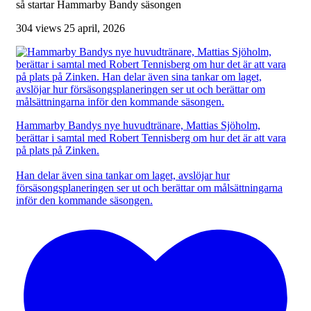
så startar Hammarby Bandy säsongen
304 views
25 april, 2026
Hammarby Bandys nye huvudtränare, Mattias Sjöholm,
berättar i samtal med Robert Tennisberg om hur det är att vara
på plats på Zinken.
Han delar även sina tankar om laget, avslöjar hur
försäsongsplaneringen ser ut och berättar om målsättningarna
inför den kommande säsongen.