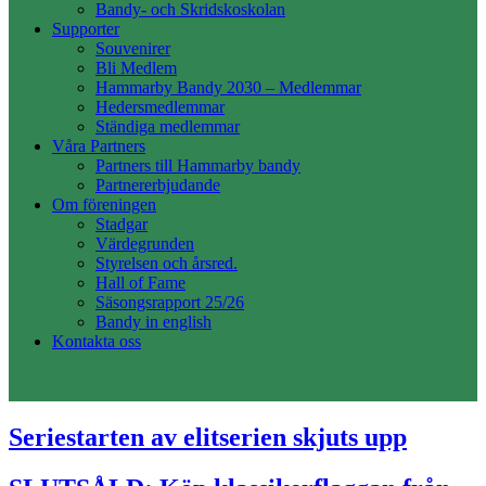
Bandy- och Skridskoskolan
Supporter
Souvenirer
Bli Medlem
Hammarby Bandy 2030 – Medlemmar
Hedersmedlemmar
Ständiga medlemmar
Våra Partners
Partners till Hammarby bandy
Partnererbjudande
Om föreningen
Stadgar
Värdegrunden
Styrelsen och årsred.
Hall of Fame
Säsongsrapport 25/26
Bandy in english
Kontakta oss
Seriestarten av elitserien skjuts upp