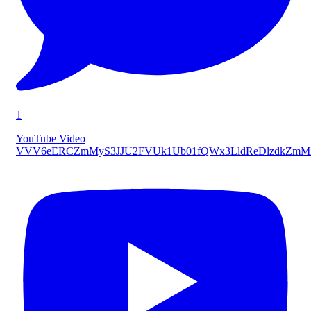
1
YouTube Video
VVV6eERCZmMyS3JJU2FVUk1Ub01fQWx3LldReDlzdkZmM