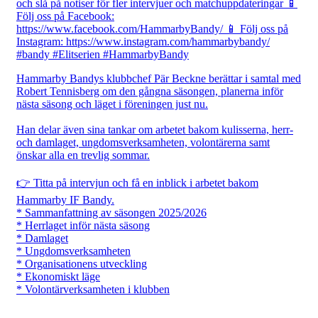
Hammarby Bandys klubbchef Pär Beckne berättar i samtal med
Robert Tennisberg om den gångna säsongen, planerna inför
nästa säsong och läget i föreningen just nu.
Han delar även sina tankar om arbetet bakom kulisserna, herr-
och damlaget, ungdomsverksamheten, volontärerna samt
önskar alla en trevlig sommar.
👉 Titta på intervjun och få en inblick i arbetet bakom
Hammarby IF Bandy.
* Sammanfattning av säsongen 2025/2026
* Herrlaget inför nästa säsong
* Damlaget
* Ungdomsverksamheten
* Organisationens utveckling
* Ekonomiskt läge
* Volontärverksamheten i klubben