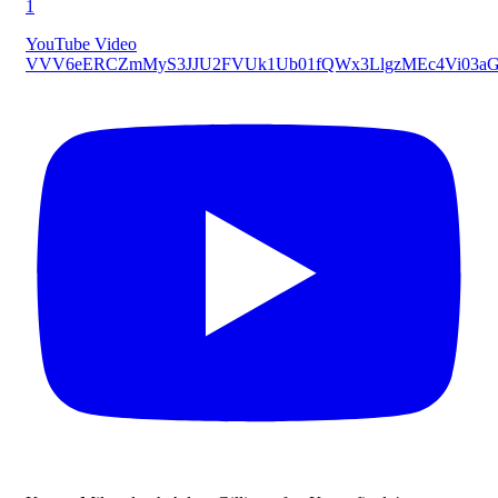
1
YouTube Video
VVV6eERCZmMyS3JJU2FVUk1Ub01fQWx3LlgzMEc4Vi03a