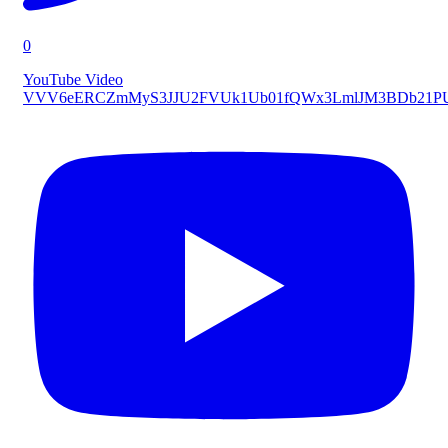
0
YouTube Video
VVV6eERCZmMyS3JJU2FVUk1Ub01fQWx3LmlJM3BDb21P