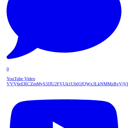
0
YouTube Video
VVV6eERCZmMyS3JJU2FVUk1Ub01fQWx3LkNMMzBvVjVf