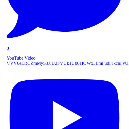
0
YouTube Video
VVV6eERCZmMyS3JJU2FVUk1Ub01fQWx3LmFudFJkcnFv