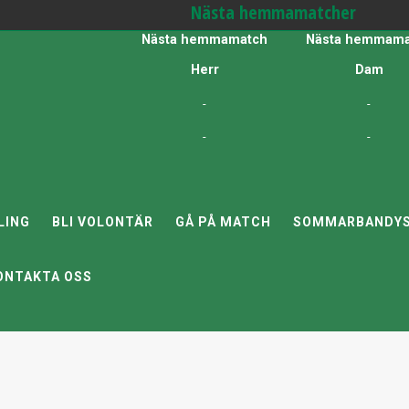
Nästa hemmamatcher
Nästa hemmamatch
Nästa hemmama
Herr
Dam
-
-
-
-
LING
BLI VOLONTÄR
GÅ PÅ MATCH
SOMMARBANDYS
ONTAKTA OSS