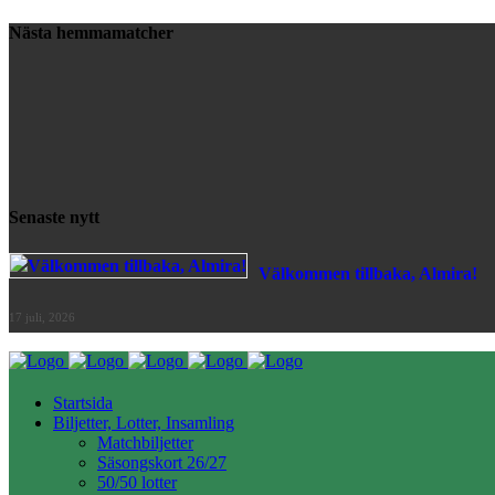
Nästa hemmamatcher
Senaste nytt
Välkommen tillbaka, Almira!
17 juli, 2026
Startsida
Biljetter, Lotter, Insamling
Matchbiljetter
Säsongskort 26/27
50/50 lotter