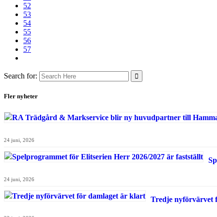
52
53
54
55
56
57
Search for:
Fler nyheter
24 juni, 2026
Sp
24 juni, 2026
Tredje nyförvärvet 