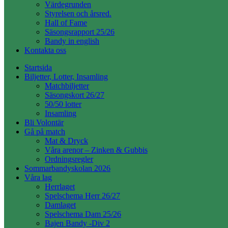
Värdegrunden
Styrelsen och årsred.
Hall of Fame
Säsongsrapport 25/26
Bandy in english
Kontakta oss
Startsida
Biljetter, Lotter, Insamling
Matchbiljetter
Säsongskort 26/27
50/50 lotter
Insamling
Bli Volontär
Gå på match
Mat & Dryck
Våra arenor – Zinken & Gubbis
Ordningsregler
Sommarbandyskolan 2026
Våra lag
Herrlaget
Spelschema Herr 26/27
Damlaget
Spelschema Dam 25/26
Bajen Bandy -Div 2