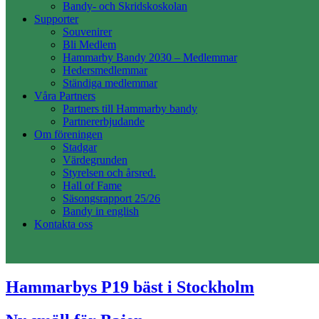
Bandy- och Skridskoskolan
Supporter
Souvenirer
Bli Medlem
Hammarby Bandy 2030 – Medlemmar
Hedersmedlemmar
Ständiga medlemmar
Våra Partners
Partners till Hammarby bandy
Partnererbjudande
Om föreningen
Stadgar
Värdegrunden
Styrelsen och årsred.
Hall of Fame
Säsongsrapport 25/26
Bandy in english
Kontakta oss
Hammarbys P19 bäst i Stockholm