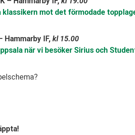
SK – Hammarby IF,
kl 19.00
ita klassikern mot det förmodade topplag
 – Hammarby IF,
kl 15.00
 Uppsala när vi besöker Sirius och Studen
spelschema?
äppta!