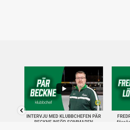
...
6
...
14
0
INTERVJU MED KLUBBCHEFEN PÄR
FREDR
BECKNE INFÖR SOMMAREN
försä
325 views
19 juni, 2026