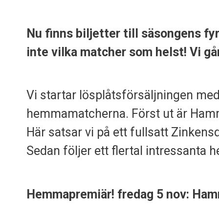
Nu finns biljetter till säsongens f
inte vilka matcher som helst! Vi gå
Vi startar lösplåtsförsäljningen med a
hemmamatcherna. Först ut är Hamm
Här satsar vi på ett fullsatt Zinken
Sedan följer ett flertal intressan
Hemmapremiär! fredag 5 nov: Ham