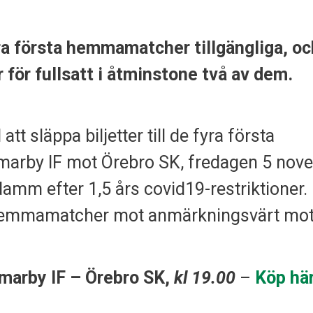
yra första hemmamatcher tillgängliga, oc
r för fullsatt i åtminstone två av dem.
tt släppa biljetter till de fyra första
arby IF mot Örebro SK, fredagen 5 nov
sdamm efter 1,5 års covid19-restriktioner.
ta hemmamatcher mot anmärkningsvärt mo
marby IF – Örebro SK,
kl 19.00
–
Köp här