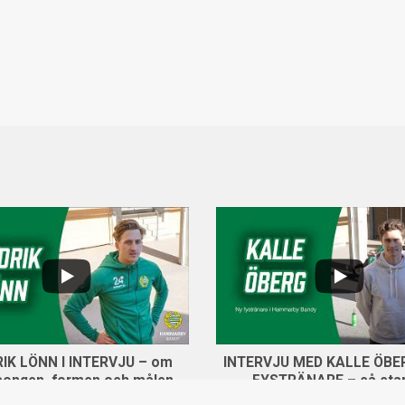
...
0
5
0
IK LÖNN I INTERVJU – om
INTERVJU MED KALLE ÖBE
songen, formen och målen
FYSTRÄNARE – så star
272 views
26 april, 2026
Hammarby Bandy säso