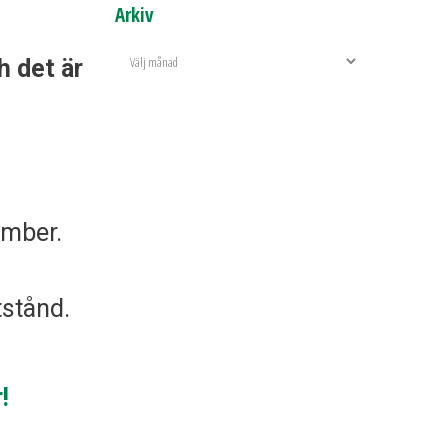
Arkiv
h det är
ember.
tstånd.
!