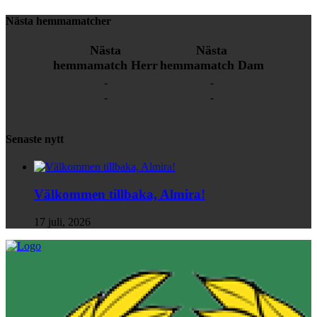
Nästa hemmamatcher
Nästa
Nästa
hemmamatch Herr
hemmamatch Dam
-
-
-
-
Senaste nytt
Välkommen tillbaka, Almira!
17 juli, 2026