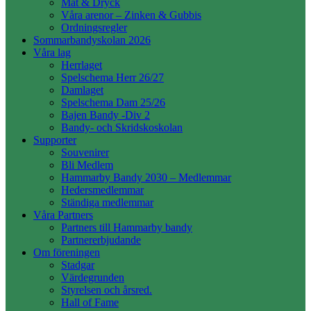
Mat & Dryck
Våra arenor – Zinken & Gubbis
Ordningsregler
Sommarbandyskolan 2026
Våra lag
Herrlaget
Spelschema Herr 26/27
Damlaget
Spelschema Dam 25/26
Bajen Bandy -Div 2
Bandy- och Skridskoskolan
Supporter
Souvenirer
Bli Medlem
Hammarby Bandy 2030 – Medlemmar
Hedersmedlemmar
Ständiga medlemmar
Våra Partners
Partners till Hammarby bandy
Partnererbjudande
Om föreningen
Stadgar
Värdegrunden
Styrelsen och årsred.
Hall of Fame