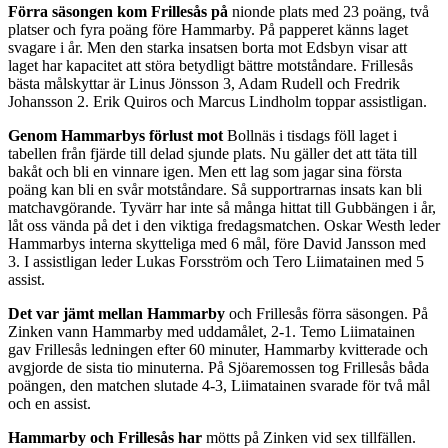
Förra säsongen kom Frillesås på
nionde plats med 23 poäng, två
platser och fyra poäng före Hammarby. På papperet känns laget
svagare i år. Men den starka insatsen borta mot Edsbyn visar att
laget har kapacitet att störa betydligt bättre motståndare. Frillesås
bästa målskyttar är Linus Jönsson 3, Adam Rudell och Fredrik
Johansson 2. Erik Quiros och Marcus Lindholm toppar assistligan.
Genom Hammarbys förlust mot
Bollnäs i tisdags föll laget i
tabellen från fjärde till delad sjunde plats. Nu gäller det att täta till
bakåt och bli en vinnare igen. Men ett lag som jagar sina första
poäng kan bli en svår motståndare. Så supportrarnas insats kan bli
matchavgörande. Tyvärr har inte så många hittat till Gubbängen i år,
låt oss vända på det i den viktiga fredagsmatchen. Oskar Westh leder
Hammarbys interna skytteliga med 6 mål, före David Jansson med
3. I assistligan leder Lukas Forsström och Tero Liimatainen med 5
assist.
Det var jämt mellan Hammarby
och Frillesås förra säsongen. På
Zinken vann Hammarby med uddamålet, 2-1. Temo Liimatainen
gav Frillesås ledningen efter 60 minuter, Hammarby kvitterade och
avgjorde de sista tio minuterna. På Sjöaremossen tog Frillesås båda
poängen, den matchen slutade 4-3, Liimatainen svarade för två mål
och en assist.
Hammarby och Frillesås har
mötts på Zinken vid sex tillfällen.