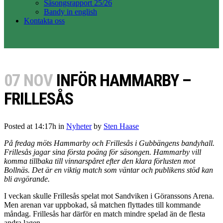
Säsongsrapport 25/26
Bandy in english
Kontakta oss
07 NOV
INFÖR HAMMARBY –
FRILLESÅS
Posted at 14:17h
in
Nyheter
by
Sten Haase
På fredag möts Hammarby och Frillesås i Gubbängens bandyhall.
Frillesås jagar sina första poäng för säsongen. Hammarby vill
komma tillbaka till vinnarspåret efter den klara förlusten mot
Bollnäs. Det är en viktig match som väntar och publikens stöd kan
bli avgörande.
I veckan skulle Frillesås spelat mot Sandviken i Göranssons Arena.
Men arenan var uppbokad, så matchen flyttades till kommande
måndag. Frillesås har därför en match mindre spelad än de flesta
andra lagen.