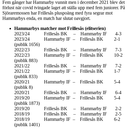
Fem gånger har Hammarby vunnit men i december 2021 blev det
förlust när covid tvingade laget att ställa upp med fem juniorer. På
Sjöraremossen har Frillesås pluspoäng med fyra segrar mot
Hammarbys enda, en match har slutat oavgjort.
Hammarbys matcher mot Frillesås (elitserien)
2023/24 Frillesås BK – Hammarby IF 4-3
2023/24 Hammarby IF – Frillesås BK 2-1
(publik 1656)
2022/23 Frillesås BK – Hammarby IF 7-3
2022/23 Hammarby IF – Frillesås BK 10-2
(publik 883)
2021/22 Frillesås BK – Hammarby IF 7-2
2021/22 Hammarby IF – Frillesås BK 1-7
(publik 833)
2020/21 Hammarby IF – Frillesås BK 5-4
(publik 8)
2020/21 Frillesås BK – Hammarby IF 6-4
2019/20 Hammarby IF – Frillesås BK 5-4
(publik 1873)
2019/20 Frillesås BK – Hammarby IF 2-2
2018/19 Frillesås BK – Hammarby IF 2-5
2018/19 Hammarby IF – Frillesås BK 6-2
(publik 1401)