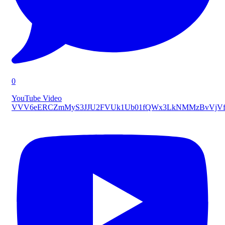
0
YouTube Video
VVV6eERCZmMyS3JJU2FVUk1Ub01fQWx3LkNMMzBvVjVf