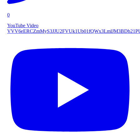
0
YouTube Video
VVV6eERCZmMyS3JJU2FVUk1Ub01fQWx3LmlJM3BDb21P