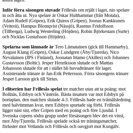
Inför förra säsongen stuvade
Frillesås om rejält i laget, nio spelare
in och åtta ut. Nya spelare är Oskar Hulthammar (från Motala),
Adam Rudell (Gripen), Erik Quiros (Gripen), Joonas Kankkunen
(Veiterä), Hampus Blomqvist (Nässjö), Rasmus Fridolfsson
(Tillberga), Ludwig Westerling (Höjden), Robin Björkestam (Surte)
och Nicklas Gustafsson (Höjden).
Spelarna som lämnade är
Tero Liimatainen (gick till Hammarby),
August Klang (Gripen), Oskar Lundgren (Åby/Tjureda), Nico
Nevalainen (JPS i Finland), Joonatan Irtamo (Akilles) och Johannes
Gustavsson (Boltic). Jesper Henriksson slutade och Mattias
Johansson slutade för att i stället bli huvudtränare för laget.
Assisterande tränare är Jan-Erik Pettersson. Förra säsongens tränare
Jesper Larsson gick till Sirius.
I elitserien har Frillesås spelat
tre matcher utan att ta poäng: mot
Bollnäs, Edsbyn och Västerås. Bästa insatsen var mot Edsbyn på
bortaplan, den matchen slutade 4-3. Frillesås hade en tvåmålsledning
med halvtimman kvar, men Edsbyn spurtade sig förbi. Frillesås
ligger näst sist, efter Gripen med en poäng och före Ljusdal. I
Svenska cupens södra grupp under försäsongen blev det en vinst,
mot Åby/Tjureda. Frillesås spelade också tre träningsmatcher,
förluster mot Vetlanda och Frillesås och oavgjort mot Kungälv.