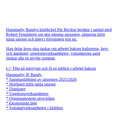
Hammarby Bandys klubbchef Pär Beckne berättar i samtal med
Robert Tennisberg om den gångna säsongen, planerna inför
nästa säsong och läget i föreningen just nu.
Han delar även sina tankar om arbetet bakom kulisserna, herr-
och damlaget, ungdomsverksamheten, volontärerna samt
önskar alla en trevlig sommar.
👉 Titta på intervjun och få en inblick i arbetet bakom
Hammarby IF Bandy.
* Sammanfattning av säsongen 2025/2026
* Herrlaget inför nästa säsong
* Damlaget
* Ungdomsverksamheten
* Organisationens utveckling
* Ekonomiskt läge
* Volontärverksamheten i klubben