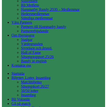
Souvenirer
Bli Medlem
Hammarby Bandy 2030 – Medlemmar
Hedersmedlemmar
Ständiga medlemmar
Våra Partners
Partners till Hammarby bandy
Partnererbjudande
Om föreningen
Stadgar
Värdegrunden
Styrelsen och årsred.
Hall of Fame
Säsongsrapport 25/26
Bandy in english
Kontakta oss
Startsida
Biljetter, Lotter, Insamling
Matchbiljetter
Säsongskort 26/27
50/50 lotter
Insamling
Bli Volontär
Gå på match