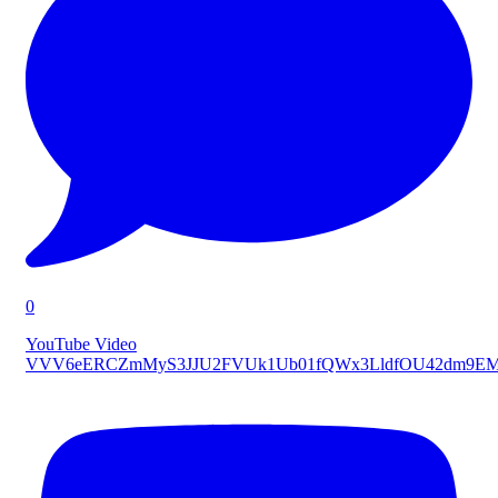
0
YouTube Video
VVV6eERCZmMyS3JJU2FVUk1Ub01fQWx3LldfOU42dm9E