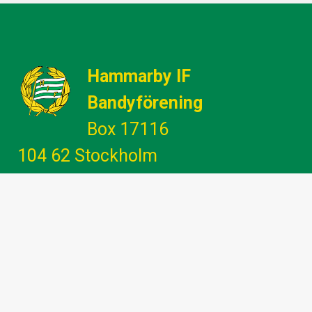
Hammarby IF
Bandyförening
Box 17116
104 62 Stockholm
Gemenskap - Glädje - Utveckling -
Engagemang
info@hammarbybandy.se