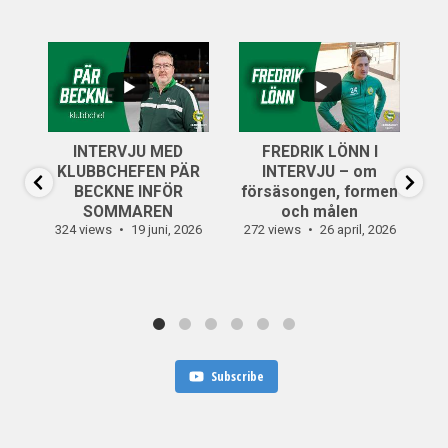
...
..
6
0
INTERVJU MED
FREDRIK LÖNN I
...
KLUBBCHEFEN PÄR
INTERVJU – om
14
0
BECKNE INFÖR
försäsongen, formen
SOMMAREN
och målen
324 views
19 juni, 2026
272 views
26 april, 2026
30
Subscribe