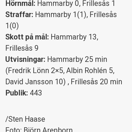
Hörnmål:
Hammarby 0, Frillesås 1
Straffar:
Hammarby 1(1), Frillesås
1(0)
Skott på mål:
Hammarby 13,
Frillesås 9
Utvisningar:
Hammarby 25 min
(Fredrik Lönn 2×5, Albin Rohlén 5,
David Jansson 10) , Frillesås 20 min
Publik:
443
/Sten Haase
Foto: Björn Arenborn