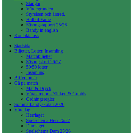
Stadgar
Värdegrunden
Styrelsen och årsred.
Hall of Fame
Säsongsrapport 25/26
Bandy in english
Kontakta oss
Startsida
Biljetter, Lotter, Insamling
Matchbiljetter
Säsongskort 26/27
50/50 lotter
Insamling
Bli Volontär
Gå på match
Mat & Dryck
Våra arenor – Zinken & Gubbis
Ordningsregler
Sommarbandyskolan 2026
Våra lag
Herrlaget
Spelschema Herr 26/27
Damlaget
Spelschema Dam 25/26