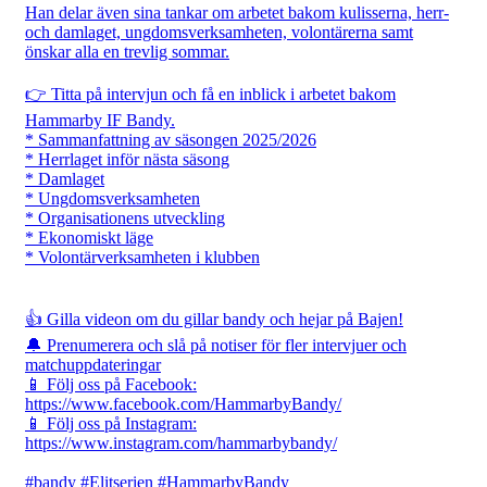
Han delar även sina tankar om arbetet bakom kulisserna, herr-
och damlaget, ungdomsverksamheten, volontärerna samt
önskar alla en trevlig sommar.
👉 Titta på intervjun och få en inblick i arbetet bakom
Hammarby IF Bandy.
* Sammanfattning av säsongen 2025/2026
* Herrlaget inför nästa säsong
* Damlaget
* Ungdomsverksamheten
* Organisationens utveckling
* Ekonomiskt läge
* Volontärverksamheten i klubben
👍 Gilla videon om du gillar bandy och hejar på Bajen!
🔔 Prenumerera och slå på notiser för fler intervjuer och
matchuppdateringar
📱 Följ oss på Facebook:
https://www.facebook.com/HammarbyBandy/
📱 Följ oss på Instagram:
https://www.instagram.com/hammarbybandy/
#bandy #Elitserien #HammarbyBandy