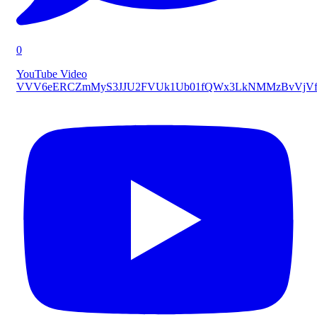
0
YouTube Video
VVV6eERCZmMyS3JJU2FVUk1Ub01fQWx3LkNMMzBvVjVf