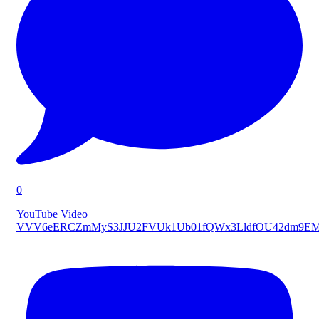
0
YouTube Video
VVV6eERCZmMyS3JJU2FVUk1Ub01fQWx3LldfOU42dm9E