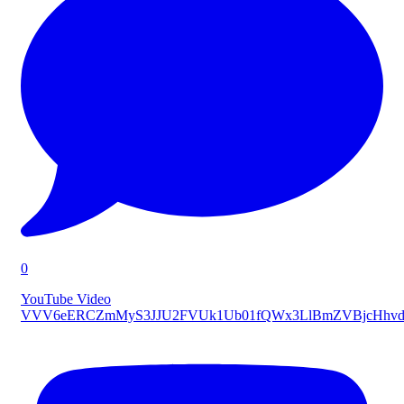
0
YouTube Video
VVV6eERCZmMyS3JJU2FVUk1Ub01fQWx3LlBmZVBjcHhvd