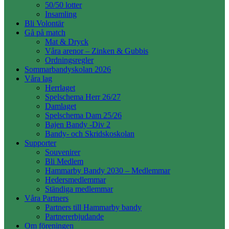
50/50 lotter
Insamling
Bli Volontär
Gå på match
Mat & Dryck
Våra arenor – Zinken & Gubbis
Ordningsregler
Sommarbandyskolan 2026
Våra lag
Herrlaget
Spelschema Herr 26/27
Damlaget
Spelschema Dam 25/26
Bajen Bandy -Div 2
Bandy- och Skridskoskolan
Supporter
Souvenirer
Bli Medlem
Hammarby Bandy 2030 – Medlemmar
Hedersmedlemmar
Ständiga medlemmar
Våra Partners
Partners till Hammarby bandy
Partnererbjudande
Om föreningen