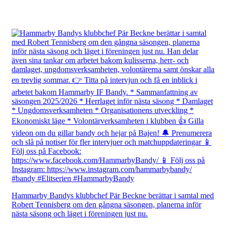
Hammarby Bandys klubbchef Pär Beckne berättar i samtal med
Robert Tennisberg om den gångna säsongen, planerna inför
nästa säsong och läget i föreningen just nu.