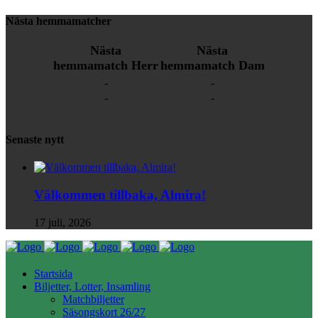
Nästa hemmamatcher
Nästa
Nästa
hemmamatch Herr
hemmamatch Dam
-
-
-
-
Senaste nytt
Välkommen tillbaka, Almira!
17 juli, 2026
Startsida
Biljetter, Lotter, Insamling
Matchbiljetter
Säsongskort 26/27