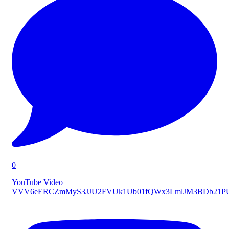
0
YouTube Video
VVV6eERCZmMyS3JJU2FVUk1Ub01fQWx3LmlJM3BDb21P