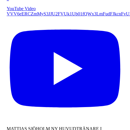
YouTube Video
VVV6eERCZmMyS3JJU2FVUk1Ub01fQWx3LmFudFJkcnFv
MATTIAS SJÖHOLM NY HUVUDTRÄNARE I