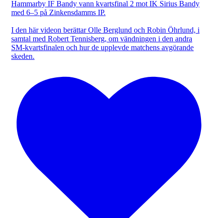
Hammarby IF Bandy vann kvartsfinal 2 mot IK Sirius Bandy
med 6–5 på Zinkensdamms IP.
I den här videon berättar Olle Berglund och Robin Öhrlund, i
samtal med Robert Tennisberg, om vändningen i den andra
SM-kvartsfinalen och hur de upplevde matchens avgörande
skeden.