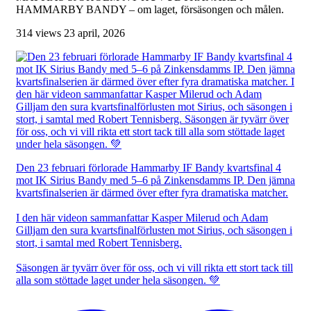
HAMMARBY BANDY – om laget, försäsongen och målen.
314 views
23 april, 2026
Den 23 februari förlorade Hammarby IF Bandy kvartsfinal 4
mot IK Sirius Bandy med 5–6 på Zinkensdamms IP. Den jämna
kvartsfinalserien är därmed över efter fyra dramatiska matcher.
I den här videon sammanfattar Kasper Milerud och Adam
Gilljam den sura kvartsfinalförlusten mot Sirius, och säsongen i
stort, i samtal med Robert Tennisberg.
Säsongen är tyvärr över för oss, och vi vill rikta ett stort tack till
alla som stöttade laget under hela säsongen. 💚