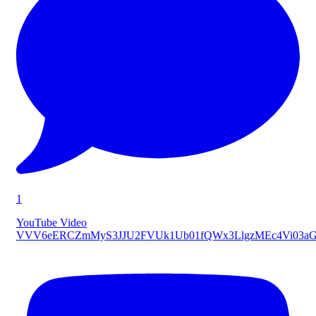
1
YouTube Video
VVV6eERCZmMyS3JJU2FVUk1Ub01fQWx3LlgzMEc4Vi03a