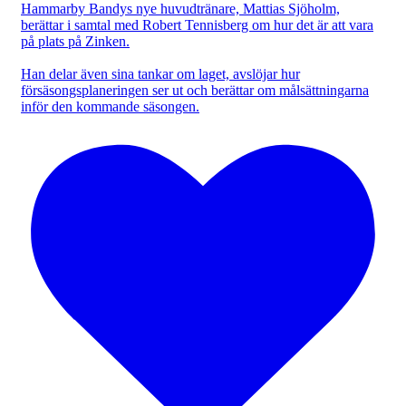
Hammarby Bandys nye huvudtränare, Mattias Sjöholm,
berättar i samtal med Robert Tennisberg om hur det är att vara
på plats på Zinken.
Han delar även sina tankar om laget, avslöjar hur
försäsongsplaneringen ser ut och berättar om målsättningarna
inför den kommande säsongen.