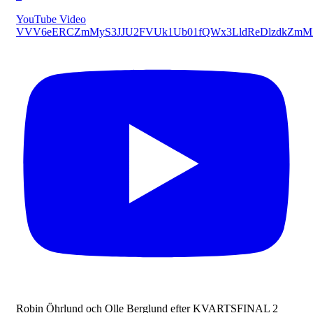
YouTube Video
VVV6eERCZmMyS3JJU2FVUk1Ub01fQWx3LldReDlzdkZmM
Robin Öhrlund och Olle Berglund efter KVARTSFINAL 2