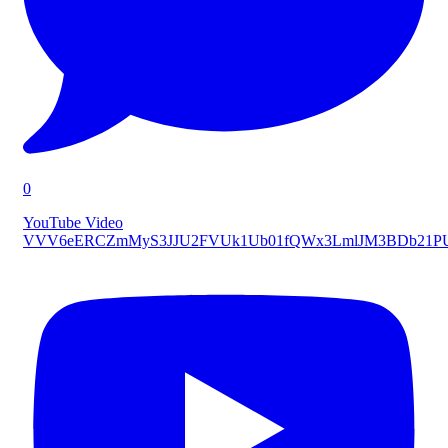
0
YouTube Video
VVV6eERCZmMyS3JJU2FVUk1Ub01fQWx3LmlJM3BDb21P