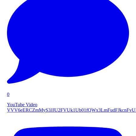
0
YouTube Video
VVV6eERCZmMyS3JJU2FVUk1Ub01fQWx3LmFudFJkcnFv