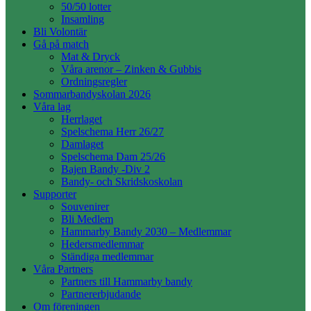
50/50 lotter
Insamling
Bli Volontär
Gå på match
Mat & Dryck
Våra arenor – Zinken & Gubbis
Ordningsregler
Sommarbandyskolan 2026
Våra lag
Herrlaget
Spelschema Herr 26/27
Damlaget
Spelschema Dam 25/26
Bajen Bandy -Div 2
Bandy- och Skridskoskolan
Supporter
Souvenirer
Bli Medlem
Hammarby Bandy 2030 – Medlemmar
Hedersmedlemmar
Ständiga medlemmar
Våra Partners
Partners till Hammarby bandy
Partnererbjudande
Om föreningen