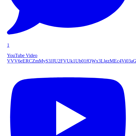
1
YouTube Video
VVV6eERCZmMyS3JJU2FVUk1Ub01fQWx3LlgzMEc4Vi03a