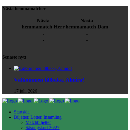
Nästa hemmamatcher
Nästa
Nästa
hemmamatch Herr
hemmamatch Dam
-
-
-
-
Senaste nytt
Välkommen tillbaka, Almira!
17 juli, 2026
Startsida
Biljetter, Lotter, Insamling
Matchbiljetter
Säsongskort 26/27