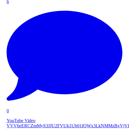
6
0
YouTube Video
VVV6eERCZmMyS3JJU2FVUk1Ub01fQWx3LkNMMzBvVjVf