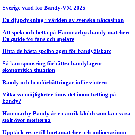
Sverige värd för Bandy-VM 2025
En djupdykning i världen av svenska nätcasinon
Att spela och betta på Hammarbys bandy matcher:
En guide för fans och spelare
Hitta de bästa spelbolagen för bandyälskare
Så kan sponsring förbättra bandylagens
ekonomiska situation
Bandy och hemförbättringar inför vintern
Vilka valmöjligheter finns det inom betting på
bandy?
Hammarby Bandy är en anrik klubb som kan vara
stolt över meriterna
Upptäck resor till bortamatcher och onlinecasinon