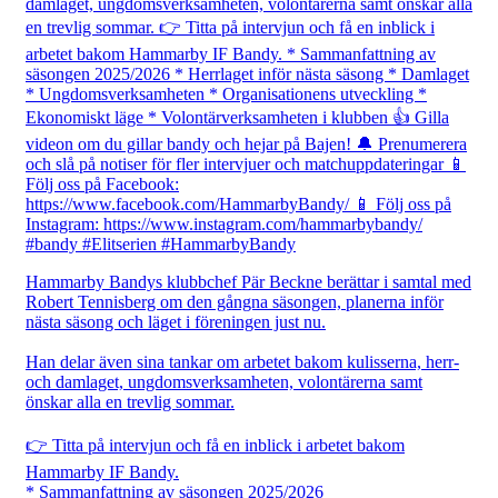
Hammarby Bandys klubbchef Pär Beckne berättar i samtal med
Robert Tennisberg om den gångna säsongen, planerna inför
nästa säsong och läget i föreningen just nu.
Han delar även sina tankar om arbetet bakom kulisserna, herr-
och damlaget, ungdomsverksamheten, volontärerna samt
önskar alla en trevlig sommar.
👉 Titta på intervjun och få en inblick i arbetet bakom
Hammarby IF Bandy.
* Sammanfattning av säsongen 2025/2026