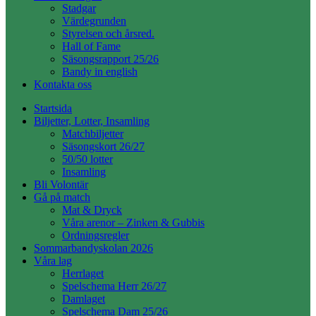
Stadgar
Värdegrunden
Styrelsen och årsred.
Hall of Fame
Säsongsrapport 25/26
Bandy in english
Kontakta oss
Startsida
Biljetter, Lotter, Insamling
Matchbiljetter
Säsongskort 26/27
50/50 lotter
Insamling
Bli Volontär
Gå på match
Mat & Dryck
Våra arenor – Zinken & Gubbis
Ordningsregler
Sommarbandyskolan 2026
Våra lag
Herrlaget
Spelschema Herr 26/27
Damlaget
Spelschema Dam 25/26