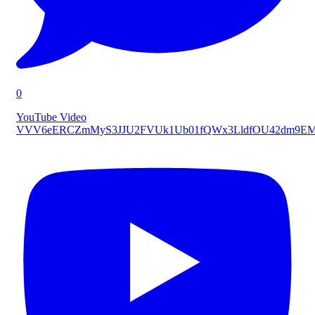
0
YouTube Video
VVV6eERCZmMyS3JJU2FVUk1Ub01fQWx3LldfOU42dm9E