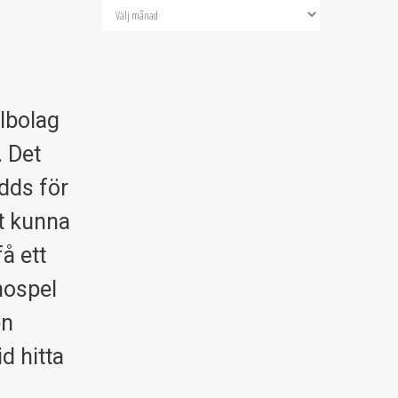
elbolag
. Det
dds för
t kunna
få ett
nospel
en
d hitta