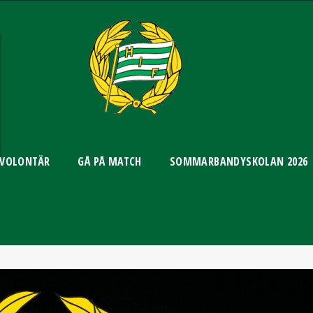
 VOLONTÄR
GÅ PÅ MATCH
SOMMARBANDYSKOLAN 2026