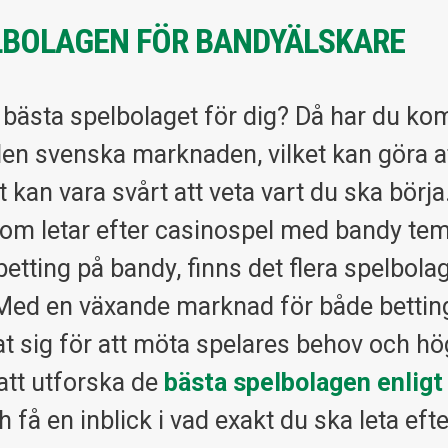
LBOLAGEN FÖR BANDYÄLSKARE
t bästa spelbolaget för dig? Då har du ko
den svenska marknaden, vilket kan göra a
t kan vara svårt att veta vart du ska börja
om letar efter casinospel med bandy tema
tbetting på bandy, finns det flera spelbol
. Med en växande marknad för både bettin
t sig för att möta spelares behov och h
 att utforska de
bästa spelbolagen enligt
få en inblick i vad exakt du ska leta efte