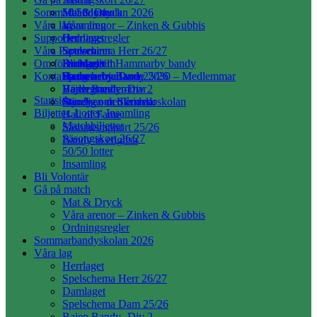
Sommarbandyskolan 2026
50/50 lotter
Mat & Dryck
Våra lag
Insamling
Våra arenor – Zinken & Gubbis
Supporter
Ordningsregler
Herrlaget
Våra Partners
Spelschema Herr 26/27
Souvenirer
Om föreningen
Damlaget
Bli Medlem
Partners till Hammarby bandy
Kontakta oss
Spelschema Dam 25/26
Hammarby Bandy 2030 – Medlemmar
Partnererbjudande
Stadgar
Bajen Bandy -Div 2
Hedersmedlemmar
Värdegrunden
Startsida
Bandy- och Skridskoskolan
Ständiga medlemmar
Styrelsen och årsred.
Biljetter, Lotter, Insamling
Hall of Fame
Matchbiljetter
Säsongsrapport 25/26
Säsongskort 26/27
Bandy in english
50/50 lotter
Insamling
Bli Volontär
Gå på match
Mat & Dryck
Våra arenor – Zinken & Gubbis
Ordningsregler
Sommarbandyskolan 2026
Våra lag
Herrlaget
Spelschema Herr 26/27
Damlaget
Spelschema Dam 25/26
Bajen Bandy -Div 2