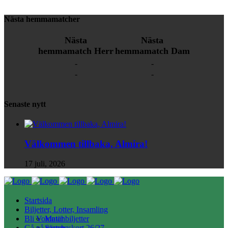
Nästa hemmamatcher
Nästa
Nästa
hemmamatch Herr
hemmamatch Dam
-
-
-
-
Senaste nytt
Välkommen tillbaka, Almira!
17 juli, 2026
Startsida
Biljetter, Lotter, Insamling
Bli Volontär
Matchbiljetter
Gå på match
Säsongskort 26/27