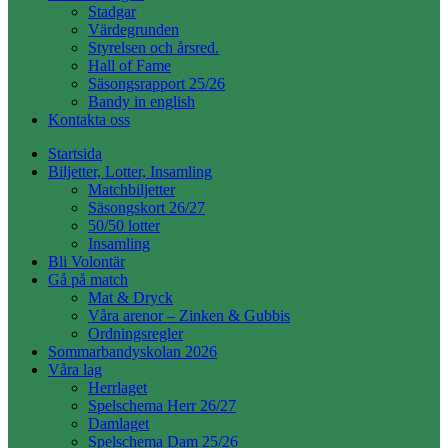
Stadgar
Värdegrunden
Styrelsen och årsred.
Hall of Fame
Säsongsrapport 25/26
Bandy in english
Kontakta oss
Startsida
Biljetter, Lotter, Insamling
Matchbiljetter
Säsongskort 26/27
50/50 lotter
Insamling
Bli Volontär
Gå på match
Mat & Dryck
Våra arenor – Zinken & Gubbis
Ordningsregler
Sommarbandyskolan 2026
Våra lag
Herrlaget
Spelschema Herr 26/27
Damlaget
Spelschema Dam 25/26