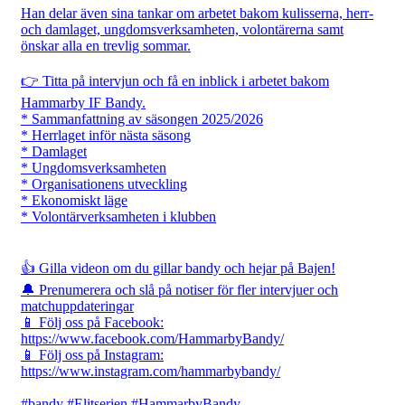
Han delar även sina tankar om arbetet bakom kulisserna, herr-
och damlaget, ungdomsverksamheten, volontärerna samt
önskar alla en trevlig sommar.
👉 Titta på intervjun och få en inblick i arbetet bakom
Hammarby IF Bandy.
* Sammanfattning av säsongen 2025/2026
* Herrlaget inför nästa säsong
* Damlaget
* Ungdomsverksamheten
* Organisationens utveckling
* Ekonomiskt läge
* Volontärverksamheten i klubben
👍 Gilla videon om du gillar bandy och hejar på Bajen!
🔔 Prenumerera och slå på notiser för fler intervjuer och
matchuppdateringar
📱 Följ oss på Facebook:
https://www.facebook.com/HammarbyBandy/
📱 Följ oss på Instagram:
https://www.instagram.com/hammarbybandy/
#bandy #Elitserien #HammarbyBandy