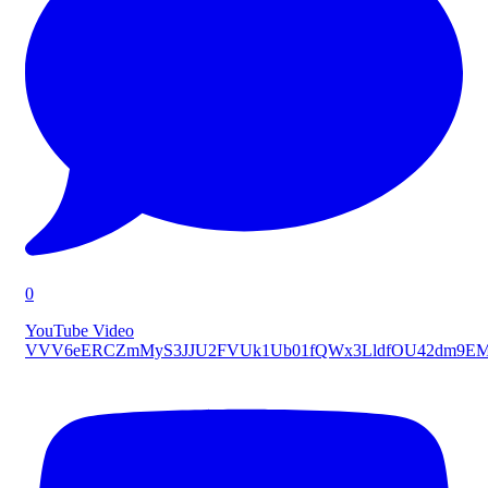
0
YouTube Video
VVV6eERCZmMyS3JJU2FVUk1Ub01fQWx3LldfOU42dm9E