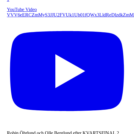
YouTube Video
VVV6eERCZmMyS3JJU2FVUk1Ub01fQWx3LldReDlzdkZmM
Robin Öhrlund och Olle Berglund efter KVARTSFINAL 2