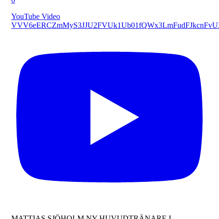
YouTube Video
VVV6eERCZmMyS3JJU2FVUk1Ub01fQWx3LmFudFJkcnFv
MATTIAS SJÖHOLM NY HUVUDTRÄNARE I