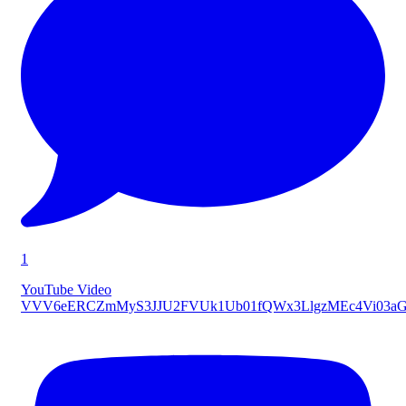
1
YouTube Video
VVV6eERCZmMyS3JJU2FVUk1Ub01fQWx3LlgzMEc4Vi03a