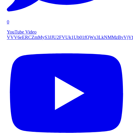
0
YouTube Video
VVV6eERCZmMyS3JJU2FVUk1Ub01fQWx3LkNMMzBvVjVf