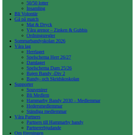
50/50 lotter
Insamling
Bli Volontär
Gå på match
Mat & Dryck
Våra arenor – Zinken & Gubbis
Ordningsregler
Sommarbandyskolan 2026
Våra lag
Herrlaget
Spelschema Herr 26/27
Damlaget
Spelschema Dam 25/26
Bajen Bandy -Div 2
Bandy- och Skridskoskolan
Supporter
Souvenirer
Bli Medlem
Hammarby Bandy 2030 – Medlemmar
Hedersmedlemmar
Ständiga medlemmar
Våra Partners
Partners till Hammarby bandy
Partnererbjudande
Om föreningen