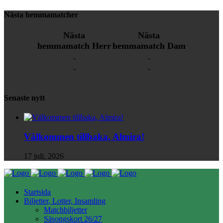
Nästa hemmamatcher
Nästa
Nästa
hemmamatch Herr
hemmamatch Dam
-
-
-
-
Senaste nytt
Välkommen tillbaka, Almira!
17 juli, 2026
Startsida
Biljetter, Lotter, Insamling
Matchbiljetter
Säsongskort 26/27