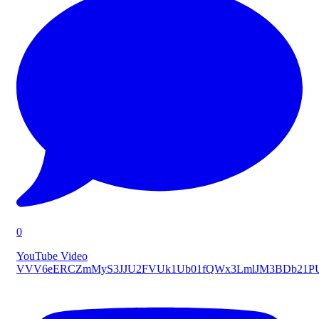
0
YouTube Video
VVV6eERCZmMyS3JJU2FVUk1Ub01fQWx3LmlJM3BDb21P