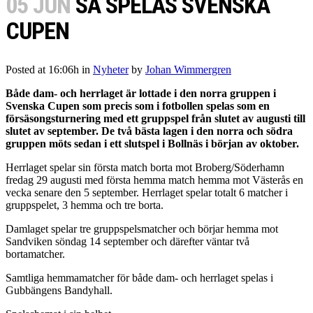
05 JUN
SÅ SPELAS SVENSKA
CUPEN
Posted at 16:06h
in
Nyheter
by
Johan Wimmergren
Både dam- och herrlaget är lottade i den norra gruppen i
Svenska Cupen som precis som i fotbollen spelas som en
försäsongsturnering med ett gruppspel från slutet av augusti till
slutet av september. De två bästa lagen i den norra och södra
gruppen möts sedan i ett slutspel i Bollnäs i början av oktober.
Herrlaget spelar sin första match borta mot Broberg/Söderhamn
fredag 29 augusti med första hemma match hemma mot Västerås en
vecka senare den 5 september. Herrlaget spelar totalt 6 matcher i
gruppspelet, 3 hemma och tre borta.
Damlaget spelar tre gruppspelsmatcher och börjar hemma mot
Sandviken söndag 14 september och därefter väntar två
bortamatcher.
Samtliga hemmamatcher för både dam- och herrlaget spelas i
Gubbängens Bandyhall.