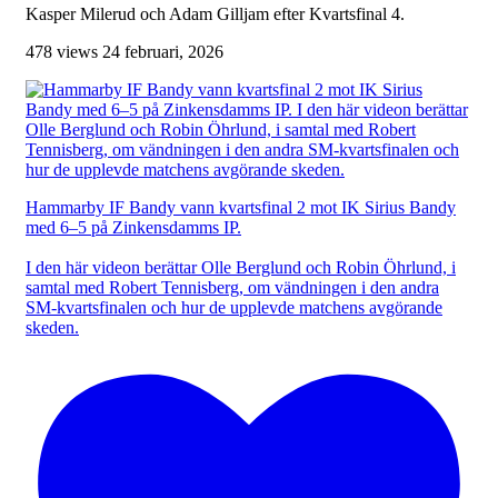
Kasper Milerud och Adam Gilljam efter Kvartsfinal 4.
478 views
24 februari, 2026
Hammarby IF Bandy vann kvartsfinal 2 mot IK Sirius Bandy
med 6–5 på Zinkensdamms IP.
I den här videon berättar Olle Berglund och Robin Öhrlund, i
samtal med Robert Tennisberg, om vändningen i den andra
SM-kvartsfinalen och hur de upplevde matchens avgörande
skeden.