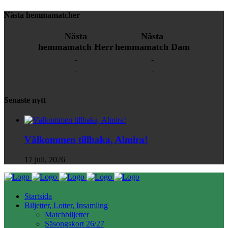
Nästa hemmamatcher
Nästa
Nästa
hemmamatch Herr
hemmamatch Dam
-
-
-
-
Senaste nytt
Välkommen tillbaka, Almira!
17 juli, 2026
Startsida
Biljetter, Lotter, Insamling
Matchbiljetter
Säsongskort 26/27