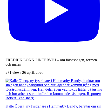
FREDRIK LÖNN I INTERVJU – om försäsongen, formen
och målen
271 views
26 april, 2026
Kalle Öberg, ny fystränare i Hammarby Bandy, berättar om sin