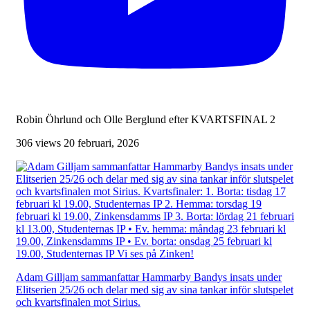
Robin Öhrlund och Olle Berglund efter KVARTSFINAL 2
306 views
20 februari, 2026
Adam Gilljam sammanfattar Hammarby Bandys insats under
Elitserien 25/26 och delar med sig av sina tankar inför slutspelet
och kvartsfinalen mot Sirius.