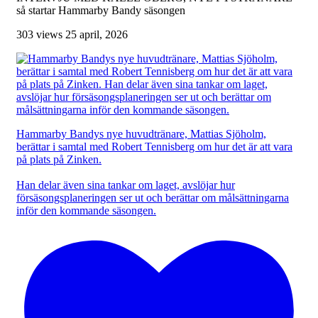
så startar Hammarby Bandy säsongen
303 views
25 april, 2026
Hammarby Bandys nye huvudtränare, Mattias Sjöholm,
berättar i samtal med Robert Tennisberg om hur det är att vara
på plats på Zinken.
Han delar även sina tankar om laget, avslöjar hur
försäsongsplaneringen ser ut och berättar om målsättningarna
inför den kommande säsongen.