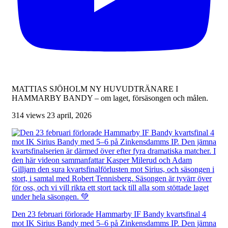
MATTIAS SJÖHOLM NY HUVUDTRÄNARE I
HAMMARBY BANDY – om laget, försäsongen och målen.
314 views
23 april, 2026
Den 23 februari förlorade Hammarby IF Bandy kvartsfinal 4
mot IK Sirius Bandy med 5–6 på Zinkensdamms IP. Den jämna