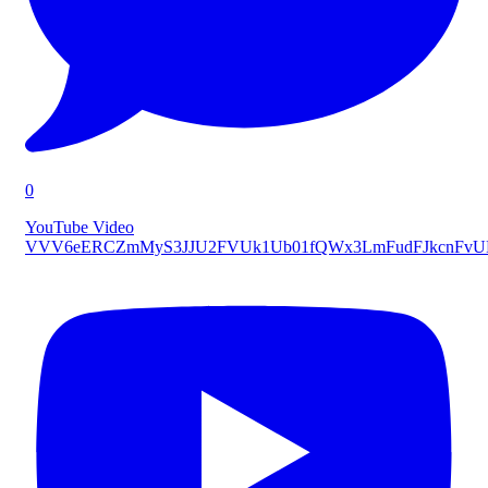
0
YouTube Video
VVV6eERCZmMyS3JJU2FVUk1Ub01fQWx3LmFudFJkcnFv