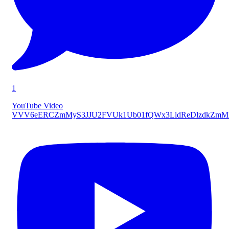
1
YouTube Video
VVV6eERCZmMyS3JJU2FVUk1Ub01fQWx3LldReDlzdkZmM