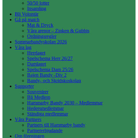
50/50 lotter
Insamling
Bli Volontär
Gå på match
Mat & Dryck
Våra arenor – Zinken & Gubbis
Ordningsregler
Sommarbandyskolan 2026
Våra lag
Herrlaget
Spelschema Herr 26/27
Damlaget
Spelschema Dam 25/26
Bajen Bandy -Div 2
Bandy- och Skridskoskolan
Supporter
Souvenirer
Bli Medlem
Hammarby Bandy 2030 – Medlemmar
Hedersmedlemmar
Ständiga medlemmar
Våra Partners
Partners till Hammarby bandy
Partnererbjudande
Om föreningen