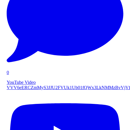
0
YouTube Video
VVV6eERCZmMyS3JJU2FVUk1Ub01fQWx3LkNMMzBvVjVf