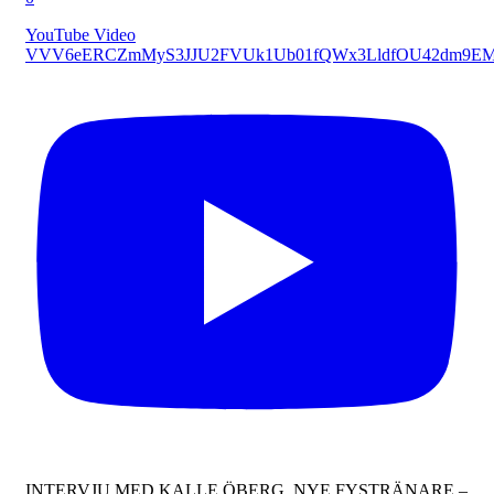
YouTube Video
VVV6eERCZmMyS3JJU2FVUk1Ub01fQWx3LldfOU42dm9E
INTERVJU MED KALLE ÖBERG, NYE FYSTRÄNARE –