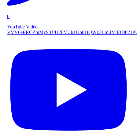
0
YouTube Video
VVV6eERCZmMyS3JJU2FVUk1Ub01fQWx3LmlJM3BDb21P