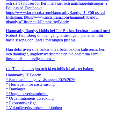
Hammarby Bandys klubbchef Pär Beckne berättar i samtal med
Robert Tennisberg om den gångna säsongen, planerna inför
nästa säsong och läget i föreningen just nu.
Han delar även sina tankar om arbetet bakom kulisserna, herr-
och damlaget, ungdomsverksamheten, volontärerna samt
önskar alla en trevlig sommar.
👉 Titta på intervjun och få en inblick i arbetet bakom
Hammarby IF Bandy.
* Sammanfattning av säsongen 2025/2026
* Herrlaget inför nästa säsong
* Damlaget
* Ungdomsverksamheten
* Organisationens utveckling
* Ekonomiskt läge
* Volontärverksamheten i klubben