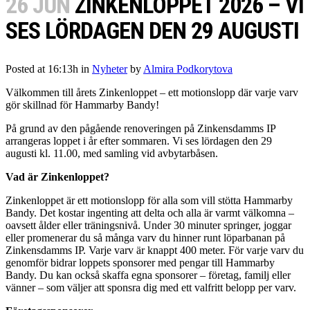
26 JUN
ZINKENLOPPET 2026 – VI
SES LÖRDAGEN DEN 29 AUGUSTI
Posted at 16:13h
in
Nyheter
by
Almira Podkorytova
Välkommen till årets Zinkenloppet – ett motionslopp där varje varv
gör skillnad för Hammarby Bandy!
På grund av den pågående renoveringen på Zinkensdamms IP
arrangeras loppet i år efter sommaren. Vi ses lördagen den 29
augusti kl. 11.00, med samling vid avbytarbåsen.
Vad är Zinkenloppet?
Zinkenloppet är ett motionslopp för alla som vill stötta Hammarby
Bandy. Det kostar ingenting att delta och alla är varmt välkomna –
oavsett ålder eller träningsnivå. Under 30 minuter springer, joggar
eller promenerar du så många varv du hinner runt löparbanan på
Zinkensdamms IP. Varje varv är knappt 400 meter. För varje varv du
genomför bidrar loppets sponsorer med pengar till Hammarby
Bandy. Du kan också skaffa egna sponsorer – företag, familj eller
vänner – som väljer att sponsra dig med ett valfritt belopp per varv.