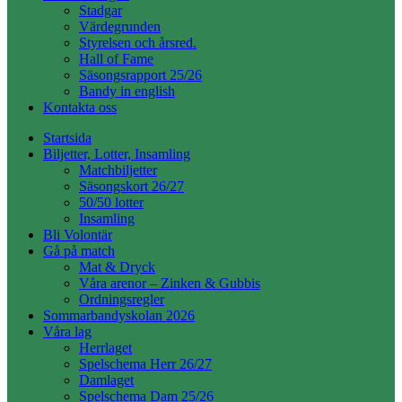
Stadgar
Värdegrunden
Styrelsen och årsred.
Hall of Fame
Säsongsrapport 25/26
Bandy in english
Kontakta oss
Startsida
Biljetter, Lotter, Insamling
Matchbiljetter
Säsongskort 26/27
50/50 lotter
Insamling
Bli Volontär
Gå på match
Mat & Dryck
Våra arenor – Zinken & Gubbis
Ordningsregler
Sommarbandyskolan 2026
Våra lag
Herrlaget
Spelschema Herr 26/27
Damlaget
Spelschema Dam 25/26