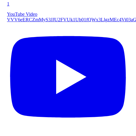
1
YouTube Video
VVV6eERCZmMyS3JJU2FVUk1Ub01fQWx3LlgzMEc4Vi03a