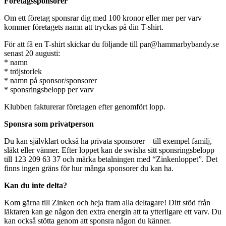
Företagssponsorer
Om ett företag sponsrar dig med 100 kronor eller mer per varv
kommer företagets namn att tryckas på din T-shirt.
För att få en T-shirt skickar du följande till par@hammarbybandy.se
senast 20 augusti:
* namn
* tröjstorlek
* namn på sponsor/sponsorer
* sponsringsbelopp per varv
Klubben fakturerar företagen efter genomfört lopp.
Sponsra som privatperson
Du kan självklart också ha privata sponsorer – till exempel familj,
släkt eller vänner. Efter loppet kan de swisha sitt sponsringsbelopp
till 123 209 63 37 och märka betalningen med “Zinkenloppet”. Det
finns ingen gräns för hur många sponsorer du kan ha.
Kan du inte delta?
Kom gärna till Zinken och heja fram alla deltagare! Ditt stöd från
läktaren kan ge någon den extra energin att ta ytterligare ett varv. Du
kan också stötta genom att sponsra någon du känner.