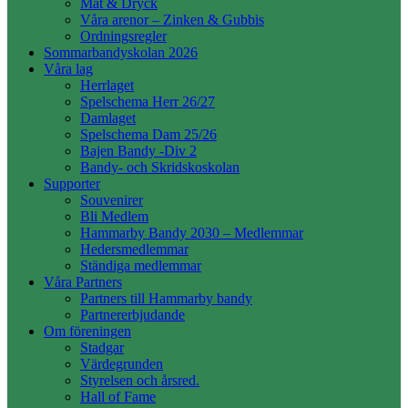
Mat & Dryck
Våra arenor – Zinken & Gubbis
Ordningsregler
Sommarbandyskolan 2026
Våra lag
Herrlaget
Spelschema Herr 26/27
Damlaget
Spelschema Dam 25/26
Bajen Bandy -Div 2
Bandy- och Skridskoskolan
Supporter
Souvenirer
Bli Medlem
Hammarby Bandy 2030 – Medlemmar
Hedersmedlemmar
Ständiga medlemmar
Våra Partners
Partners till Hammarby bandy
Partnererbjudande
Om föreningen
Stadgar
Värdegrunden
Styrelsen och årsred.
Hall of Fame