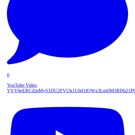
0
YouTube Video
VVV6eERCZmMyS3JJU2FVUk1Ub01fQWx3LmlJM3BDb21P