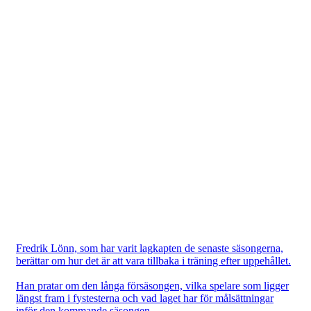
Fredrik Lönn, som har varit lagkapten de senaste säsongerna,
berättar om hur det är att vara tillbaka i träning efter uppehållet.
Han pratar om den långa försäsongen, vilka spelare som ligger
längst fram i fystesterna och vad laget har för målsättningar
inför den kommande säsongen.