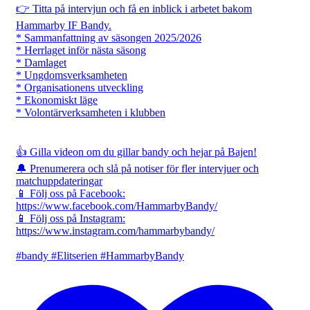
👉 Titta på intervjun och få en inblick i arbetet bakom
Hammarby IF Bandy.
* Sammanfattning av säsongen 2025/2026
* Herrlaget inför nästa säsong
* Damlaget
* Ungdomsverksamheten
* Organisationens utveckling
* Ekonomiskt läge
* Volontärverksamheten i klubben
👍 Gilla videon om du gillar bandy och hejar på Bajen!
🔔 Prenumerera och slå på notiser för fler intervjuer och
matchuppdateringar
📱 Följ oss på Facebook:
https://www.facebook.com/HammarbyBandy/
📱 Följ oss på Instagram:
https://www.instagram.com/hammarbybandy/
#bandy #Elitserien #HammarbyBandy