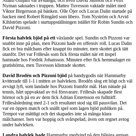
Adam Gilljam var avstängd, och även David Jansson och Felix
Nyman saknades i truppen. Matteo Tuvesson vaktade målet med
Viktor Birgersson på bänken. Olle Öjer och Lucas Dalin startade på
backen med Robert Rimgård som libero. Tom Nyström och Arvid
Kihlström spelade i startuppställningen istället för Robin Sundin och
David Pizzoni.
Första halvlek bjöd på ett
växlande spel. Sundin och Pizzoni var
snabbt inne på plan, men Pizzoni hade en offensiv roll. Lucas Dalin
fick en bra målchans efter knappt tio minuter, men skottet gick tätt
utanför. Det var Frillesås som fick första målet när ett inspel
hamnade hos Fredrik Johansson. Minuten efter fick hemmalaget en
gratishörna, men Tuvesson klistrade skottet.
David Brodén och Pizzoni bjöd
på bandygodis när Hammarby
kvitterade till 1-1 i mitten av halvleken. Brodén slog ett högt och väl
avvägt lyft, som landade hos Pizzoni framför mål. Han nätade på
tennis, hårt uppvaktad av två försvarare. Frillesås skapade flest
hörnor och på en av dem fick Adrian Emretsson en fullträff.
Frillesåsledning med 2-1 och resultatet stod sig till pausvilan. Det
var en öppen match och snällt spel som lagen bjöd publiken på.
Tempot var måttligt och det skapades inte så många klara
målchanser. Isen var hoppig och svårspelad, även om regnet avtog
under halvleken.
I andra halvlek hade
Hammarby medvind på den blåsiga arenan.