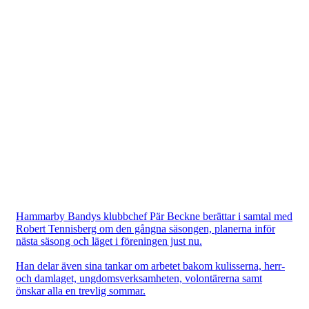
Hammarby Bandys klubbchef Pär Beckne berättar i samtal med
Robert Tennisberg om den gångna säsongen, planerna inför
nästa säsong och läget i föreningen just nu.
Han delar även sina tankar om arbetet bakom kulisserna, herr-
och damlaget, ungdomsverksamheten, volontärerna samt
önskar alla en trevlig sommar.