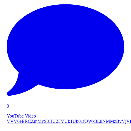
0
YouTube Video
VVV6eERCZmMyS3JJU2FVUk1Ub01fQWx3LkNMMzBvVjVf