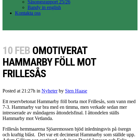
Säsongsrapport 25/26
Bandy in english
Kontakta oss
10 FEB
OMOTIVERAT
HAMMARBY FÖLL MOT
FRILLESÅS
Posted at 21:27h
in
Nyheter
by
Sten Haase
Ett reservbetonat Hammarby föll borta mot Frillesås, som vann med
7-3. Hammarby var bra med en timma, men verkade sedan mer
intresserade av måndagens åttondelsfinal. I åttondelen ställs
Hammarby mot Vetlanda.
Frillesås hemmaarena Sjöaremossen bjöd inledningsvis på ösregn
och kraftig blåst. Det var ett decimerat Hammarby som ställde upp.