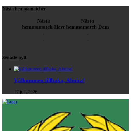
Nästa hemmamatcher
Nästa
Nästa
hemmamatch Herr
hemmamatch Dam
-
-
-
-
Senaste nytt
Välkommen tillbaka, Almira!
17 juli, 2026