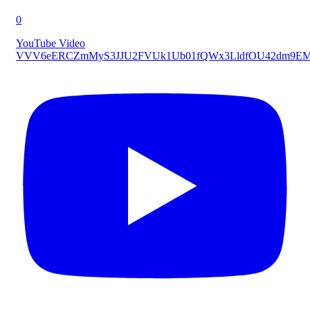
0
YouTube Video
VVV6eERCZmMyS3JJU2FVUk1Ub01fQWx3LldfOU42dm9E