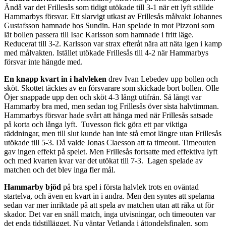
Ändå var det Frillesås som tidigt utökade till 3-1 när ett lyft ställde
Hammarbys försvar. Ett slarvigt utkast av Frillesås målvakt Johannes
Gustafsson hamnade hos Sundin. Han spelade in mot Pizzoni som
lät bollen passera till Isac Karlsson som hamnade i fritt läge.
Reducerat till 3-2. Karlsson var strax efteråt nära att näta igen i kamp
med målvakten. Istället utökade Frillesås till 4-2 när Hammarbys
försvar inte hängde med.
En knapp kvart in i halvleken
drev Ivan Lebedev upp bollen och
sköt. Skottet täcktes av en försvarare som skickade bort bollen. Olle
Öjer snappade upp den och sköt 4-3 långt utifrån. Så långt var
Hammarby bra med, men sedan tog Frillesås över sista halvtimman.
Hammarbys försvar hade svårt att hänga med när Frillesås satsade
på korta och långa lyft. Tuvesson fick göra ett par viktiga
räddningar, men till slut kunde han inte stå emot längre utan Frillesås
utökade till 5-3. Då valde Jonas Claesson att ta timeout. Timeouten
gav ingen effekt på spelet. Men Frillesås fortsatte med effektiva lyft
och med kvarten kvar var det utökat till 7-3. Lagen spelade av
matchen och det blev inga fler mål.
Hammarby bjöd
på bra spel i första halvlek trots en oväntad
startelva, och även en kvart in i andra. Men den syntes att spelarna
sedan var mer inriktade på att spela av matchen utan att råka ut för
skador. Det var en snäll match, inga utvisningar, och timeouten var
det enda tidstillägget. Nu väntar Vetlanda i åttondelsfinalen, som