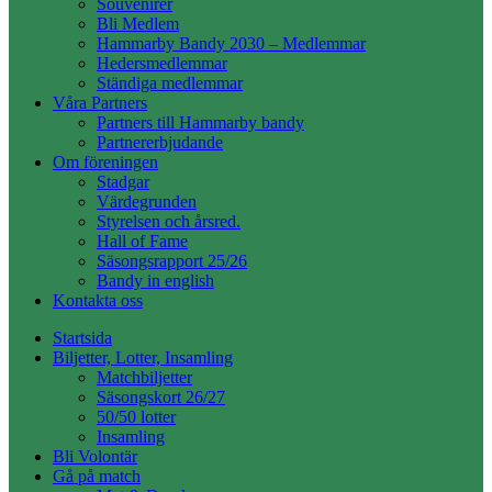
Souvenirer
Bli Medlem
Hammarby Bandy 2030 – Medlemmar
Hedersmedlemmar
Ständiga medlemmar
Våra Partners
Partners till Hammarby bandy
Partnererbjudande
Om föreningen
Stadgar
Värdegrunden
Styrelsen och årsred.
Hall of Fame
Säsongsrapport 25/26
Bandy in english
Kontakta oss
Startsida
Biljetter, Lotter, Insamling
Matchbiljetter
Säsongskort 26/27
50/50 lotter
Insamling
Bli Volontär
Gå på match