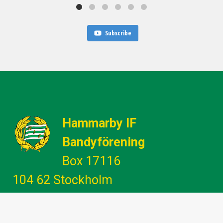
Subscribe
Hammarby IF
Bandyförening
Box 17116
104 62 Stockholm
Gemenskap - Glädje - Utveckling -