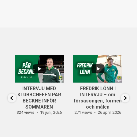
...
..
6
0
INTERVJU MED
FREDRIK LÖNN I
...
KLUBBCHEFEN PÄR
INTERVJU – om
14
0
BECKNE INFÖR
försäsongen, formen
SOMMAREN
och målen
324 views
19 juni, 2026
271 views
26 april, 2026
30