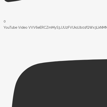
0
YouTube Video VVV6eERCZmMyS3JJU2FVUk1Ub01fQWx3LkNMM