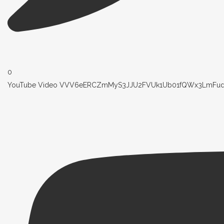
0
YouTube Video VVV6eERCZmMyS3JJU2FVUk1Ub01fQWx3LmFud