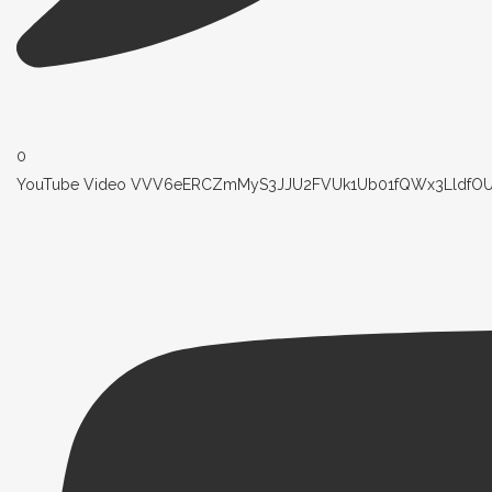
0
YouTube Video VVV6eERCZmMyS3JJU2FVUk1Ub01fQWx3LldfO