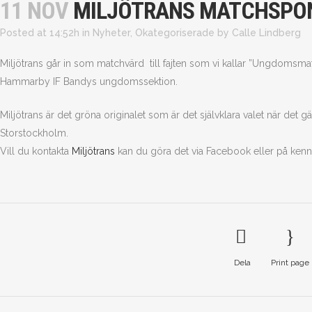
11 NOV
MILJÖTRANS MATCHSPO
Posted at 14:52h
in
Nyheter
,
Okategoriserade
by
Calle Lindberg
Miljötrans går in som matchvärd till fajten som vi kallar ”Ungdomsm
Hammarby IF Bandys ungdomssektion.
Miljötrans är det gröna originalet som är det självklara valet när det gä
Storstockholm.
Vill du kontakta
Miljötrans
kan du göra det via Facebook eller på kenn
Dela
Print page