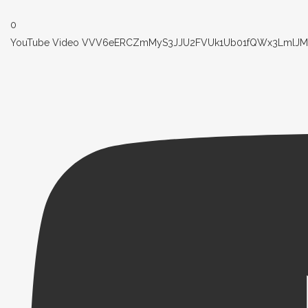
0
YouTube Video VVV6eERCZmMyS3JJU2FVUk1Ub01fQWx3LmlJM