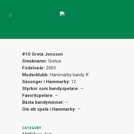
#10 Greta Jonsson
Smeknamn:
Gretus
Födelseår:
2005
Moderklubb:
Hammarby bandy IF
Säsonger i Hammarby:
12
Styrkor som bandyspelare:
—
Favoritspelare:
—
Bästa bandyminnet:
—
Om att spela i Hammarby:
—
CATEGORY