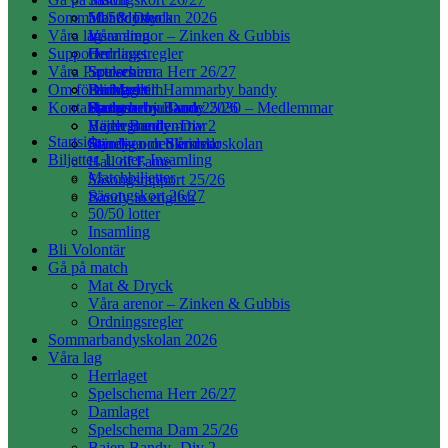
Sommarbandyskolan 2026
50/50 lotter
Mat & Dryck
Våra lag
Insamling
Våra arenor – Zinken & Gubbis
Supporter
Ordningsregler
Herrlaget
Våra Partners
Spelschema Herr 26/27
Souvenirer
Om föreningen
Damlaget
Bli Medlem
Partners till Hammarby bandy
Kontakta oss
Spelschema Dam 25/26
Hammarby Bandy 2030 – Medlemmar
Partnererbjudande
Stadgar
Bajen Bandy -Div 2
Hedersmedlemmar
Värdegrunden
Startsida
Bandy- och Skridskoskolan
Ständiga medlemmar
Styrelsen och årsred.
Biljetter, Lotter, Insamling
Hall of Fame
Matchbiljetter
Säsongsrapport 25/26
Säsongskort 26/27
Bandy in english
50/50 lotter
Insamling
Bli Volontär
Gå på match
Mat & Dryck
Våra arenor – Zinken & Gubbis
Ordningsregler
Sommarbandyskolan 2026
Våra lag
Herrlaget
Spelschema Herr 26/27
Damlaget
Spelschema Dam 25/26
Bajen Bandy -Div 2