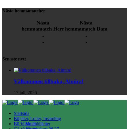
Nästa hemmamatcher
Nästa
Nästa
hemmamatch Herr
hemmamatch Dam
-
-
-
-
Senaste nytt
Välkommen tillbaka, Almira!
17 juli, 2026
Startsida
Biljetter, Lotter, Insamling
Bli Volontär
Matchbiljetter
Gå på match
Säsongskort 26/27