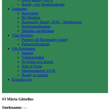
Bandy- och Skridskoskolan
Supporter
Souvenirer
Bli Medlem
Hammarby Bandy 2030 – Medlemmar
Hedersmedlemmar
Ständiga medlemmar
Våra Partners
Partners till Hammarby bandy
Partnererbjudande
Om föreningen
Stadgar
Värdegrunden
Styrelsen och årsred.
Hall of Fame
Säsongsrapport 25/26
Bandy in english
Kontakta oss
#3 Märta Götselius
Smeknamn:
—