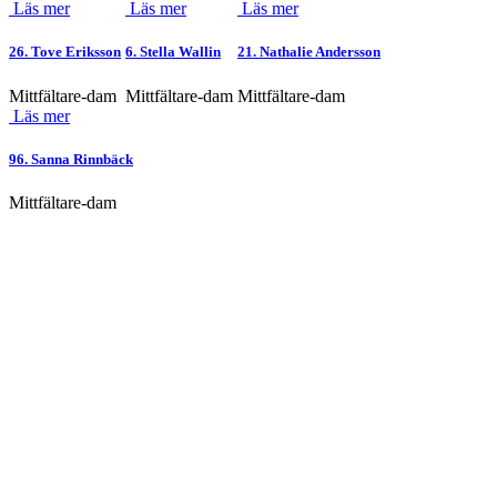
Läs mer
Läs mer
Läs mer
26. Tove Eriksson
6. Stella Wallin
21. Nathalie Andersson
Mittfältare-dam
Mittfältare-dam
Mittfältare-dam
Läs mer
96. Sanna Rinnbäck
Mittfältare-dam