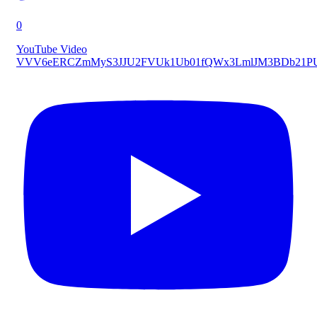
0
YouTube Video
VVV6eERCZmMyS3JJU2FVUk1Ub01fQWx3LmlJM3BDb21P