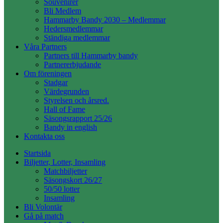
Souvenirer
Bli Medlem
Hammarby Bandy 2030 – Medlemmar
Hedersmedlemmar
Ständiga medlemmar
Våra Partners
Partners till Hammarby bandy
Partnererbjudande
Om föreningen
Stadgar
Värdegrunden
Styrelsen och årsred.
Hall of Fame
Säsongsrapport 25/26
Bandy in english
Kontakta oss
Startsida
Biljetter, Lotter, Insamling
Matchbiljetter
Säsongskort 26/27
50/50 lotter
Insamling
Bli Volontär
Gå på match