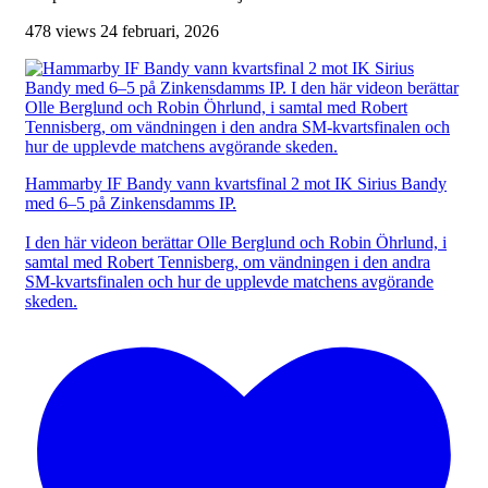
478 views
24 februari, 2026
Hammarby IF Bandy vann kvartsfinal 2 mot IK Sirius Bandy
med 6–5 på Zinkensdamms IP.
I den här videon berättar Olle Berglund och Robin Öhrlund, i
samtal med Robert Tennisberg, om vändningen i den andra
SM-kvartsfinalen och hur de upplevde matchens avgörande
skeden.