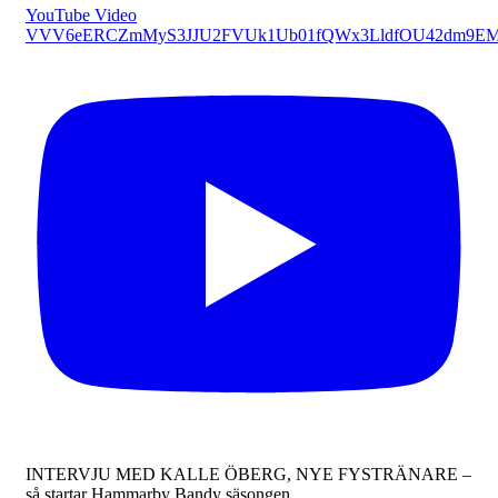
YouTube Video
VVV6eERCZmMyS3JJU2FVUk1Ub01fQWx3LldfOU42dm9E
INTERVJU MED KALLE ÖBERG, NYE FYSTRÄNARE –
så startar Hammarby Bandy säsongen