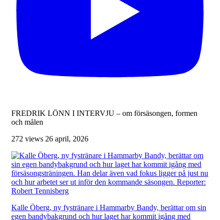
FREDRIK LÖNN I INTERVJU – om försäsongen, formen
och målen
272 views
26 april, 2026
Kalle Öberg, ny fystränare i Hammarby Bandy, berättar om sin
egen bandybakgrund och hur laget har kommit igång med