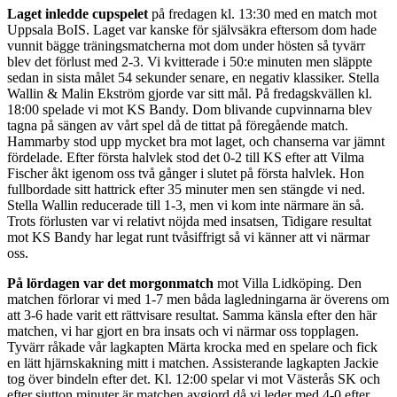
Laget inledde cupspelet
på fredagen kl. 13:30 med en match mot
Uppsala BoIS. Laget var kanske för självsäkra eftersom dom hade
vunnit bägge träningsmatcherna mot dom under hösten så tyvärr
blev det förlust med 2-3. Vi kvitterade i 50:e minuten men släppte
sedan in sista målet 54 sekunder senare, en negativ klassiker. Stella
Wallin & Malin Ekström gjorde var sitt mål. På fredagskvällen kl.
18:00 spelade vi mot KS Bandy. Dom blivande cupvinnarna blev
tagna på sängen av vårt spel då de tittat på föregående match.
Hammarby stod upp mycket bra mot laget, och chanserna var jämnt
fördelade. Efter första halvlek stod det 0-2 till KS efter att Vilma
Fischer åkt igenom oss två gånger i slutet på första halvlek. Hon
fullbordade sitt hattrick efter 35 minuter men sen stängde vi ned.
Stella Wallin reducerade till 1-3, men vi kom inte närmare än så.
Trots förlusten var vi relativt nöjda med insatsen, Tidigare resultat
mot KS Bandy har legat runt tvåsiffrigt så vi känner att vi närmar
oss.
På lördagen var det morgonmatch
mot Villa Lidköping. Den
matchen förlorar vi med 1-7 men båda lagledningarna är överens om
att 3-6 hade varit ett rättvisare resultat. Samma känsla efter den här
matchen, vi har gjort en bra insats och vi närmar oss topplagen.
Tyvärr råkade vår lagkapten Märta krocka med en spelare och fick
en lätt hjärnskakning mitt i matchen. Assisterande lagkapten Jackie
tog över bindeln efter det. Kl. 12:00 spelar vi mot Västerås SK och
efter sjutton minuter är matchen avgjord då vi leder med 4-0 efter