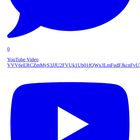
0
YouTube Video
VVV6eERCZmMyS3JJU2FVUk1Ub01fQWx3LmFudFJkcnFv