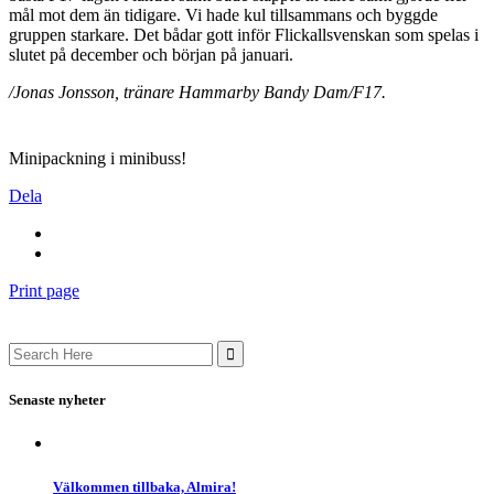
mål mot dem än tidigare. Vi hade kul tillsammans och byggde
gruppen starkare. Det bådar gott inför Flickallsvenskan som spelas i
slutet på december och början på januari.
/Jonas Jonsson, tränare Hammarby Bandy Dam/F17.
Minipackning i minibuss!
Dela
Print page
Search
for:
Senaste nyheter
Välkommen tillbaka, Almira!