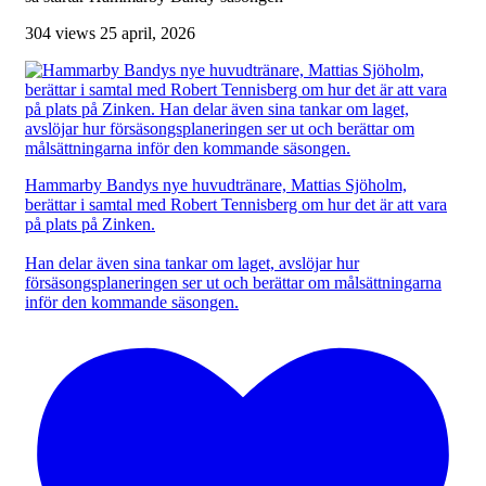
304 views
25 april, 2026
Hammarby Bandys nye huvudtränare, Mattias Sjöholm,
berättar i samtal med Robert Tennisberg om hur det är att vara
på plats på Zinken.
Han delar även sina tankar om laget, avslöjar hur
försäsongsplaneringen ser ut och berättar om målsättningarna
inför den kommande säsongen.