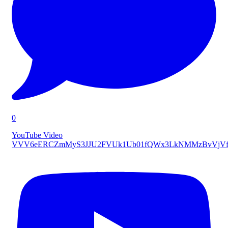
0
YouTube Video
VVV6eERCZmMyS3JJU2FVUk1Ub01fQWx3LkNMMzBvVjVf