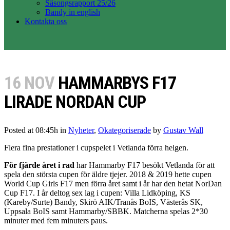
Säsongsrapport 25/26
Bandy in english
Kontakta oss
16 NOV
HAMMARBYS F17
LIRADE NORDAN CUP
Posted at 08:45h
in
Nyheter
,
Okategoriserade
by
Gustav Wall
Flera fina prestationer i cupspelet i Vetlanda förra helgen.
För fjärde året i rad
har Hammarby F17 besökt Vetlanda för att
spela den största cupen för äldre tjejer. 2018 & 2019 hette cupen
World Cup Girls F17 men förra året samt i år har den hetat NorDan
Cup F17. I år deltog sex lag i cupen: Villa Lidköping, KS
(Kareby/Surte) Bandy, Skirö AIK/Tranås BoIS, Västerås SK,
Uppsala BoIS samt Hammarby/SBBK. Matcherna spelas 2*30
minuter med fem minuters paus.