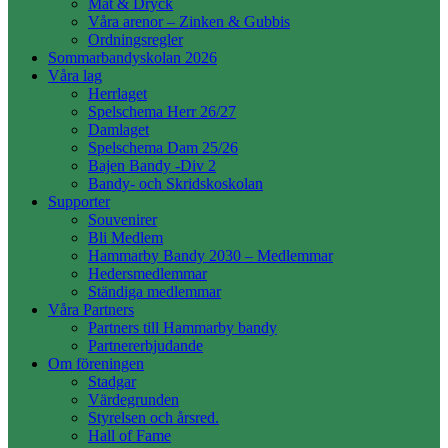
Mat & Dryck
Våra arenor – Zinken & Gubbis
Ordningsregler
Sommarbandyskolan 2026
Våra lag
Herrlaget
Spelschema Herr 26/27
Damlaget
Spelschema Dam 25/26
Bajen Bandy -Div 2
Bandy- och Skridskoskolan
Supporter
Souvenirer
Bli Medlem
Hammarby Bandy 2030 – Medlemmar
Hedersmedlemmar
Ständiga medlemmar
Våra Partners
Partners till Hammarby bandy
Partnererbjudande
Om föreningen
Stadgar
Värdegrunden
Styrelsen och årsred.
Hall of Fame