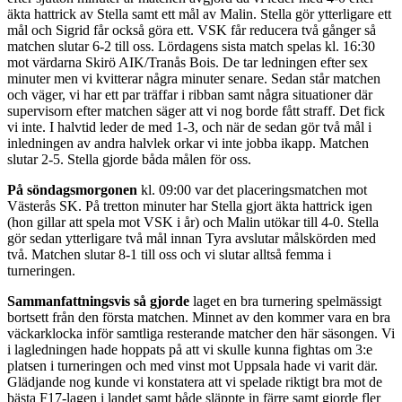
äkta hattrick av Stella samt ett mål av Malin. Stella gör ytterligare ett
mål och Sigrid får också göra ett. VSK får reducera två gånger så
matchen slutar 6-2 till oss. Lördagens sista match spelas kl. 16:30
mot värdarna Skirö AIK/Tranås Bois. De tar ledningen efter sex
minuter men vi kvitterar några minuter senare. Sedan står matchen
och väger, vi har ett par träffar i ribban samt några situationer där
supervisorn efter matchen säger att vi nog borde fått straff. Det fick
vi inte. I halvtid leder de med 1-3, och när de sedan gör två mål i
inledningen av andra halvlek orkar vi inte jobba ikapp. Matchen
slutar 2-5. Stella gjorde båda målen för oss.
På söndagsmorgonen
kl. 09:00 var det placeringsmatchen mot
Västerås SK. På tretton minuter har Stella gjort äkta hattrick igen
(hon gillar att spela mot VSK i år) och Malin utökar till 4-0. Stella
gör sedan ytterligare två mål innan Tyra avslutar målskörden med
två. Matchen slutar 8-1 till oss och vi slutar alltså femma i
turneringen.
Sammanfattningsvis så gjorde
laget en bra turnering spelmässigt
bortsett från den första matchen. Minnet av den kommer vara en bra
väckarklocka inför samtliga resterande matcher den här säsongen. Vi
i lagledningen hade hoppats på att vi skulle kunna fightas om 3:e
platsen i turneringen och med vinst mot Uppsala hade vi varit där.
Glädjande nog kunde vi konstatera att vi spelade riktigt bra mot de
bästa F17-lagen i landet samt både släppte in färre samt gjorde fler