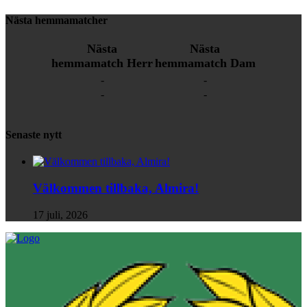
Nästa hemmamatcher
Nästa
Nästa
hemmamatch Herr
hemmamatch Dam
-
-
-
-
Senaste nytt
Välkommen tillbaka, Almira!
17 juli, 2026