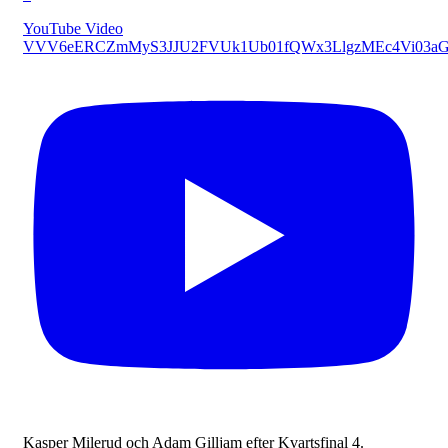
YouTube Video
VVV6eERCZmMyS3JJU2FVUk1Ub01fQWx3LlgzMEc4Vi03a
Kasper Milerud och Adam Gilljam efter Kvartsfinal 4.