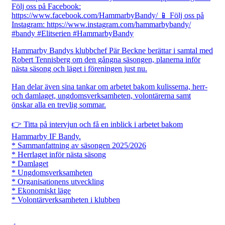
Hammarby Bandys klubbchef Pär Beckne berättar i samtal med
Robert Tennisberg om den gångna säsongen, planerna inför
nästa säsong och läget i föreningen just nu.
Han delar även sina tankar om arbetet bakom kulisserna, herr-
och damlaget, ungdomsverksamheten, volontärerna samt
önskar alla en trevlig sommar.
👉 Titta på intervjun och få en inblick i arbetet bakom
Hammarby IF Bandy.
* Sammanfattning av säsongen 2025/2026
* Herrlaget inför nästa säsong
* Damlaget
* Ungdomsverksamheten
* Organisationens utveckling
* Ekonomiskt läge
* Volontärverksamheten i klubben