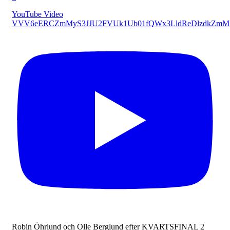
YouTube Video
VVV6eERCZmMyS3JJU2FVUk1Ub01fQWx3LldReDlzdkZmM
Robin Öhrlund och Olle Berglund efter KVARTSFINAL 2