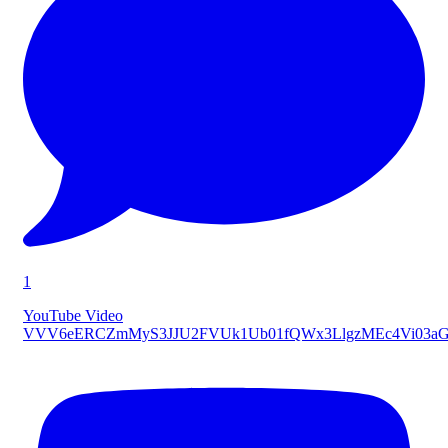
1
YouTube Video
VVV6eERCZmMyS3JJU2FVUk1Ub01fQWx3LlgzMEc4Vi03a