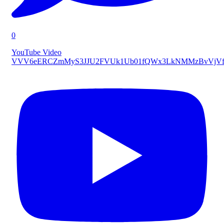
0
YouTube Video
VVV6eERCZmMyS3JJU2FVUk1Ub01fQWx3LkNMMzBvVjVf