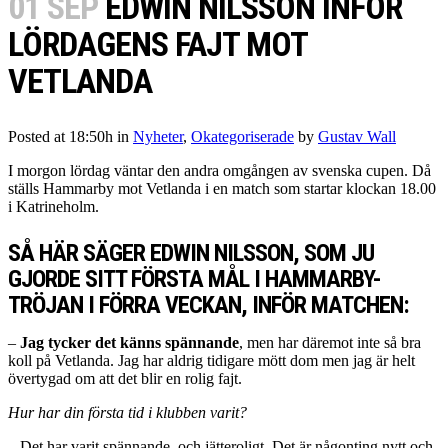
01 SEP
EDWIN NILSSON INFÖR
LÖRDAGENS FAJT MOT
VETLANDA
Posted at 18:50h
in
Nyheter
,
Okategoriserade
by
Gustav Wall
I morgon lördag väntar den andra omgången av svenska cupen. Då
ställs Hammarby mot Vetlanda i en match som startar klockan 18.00
i Katrineholm.
SÅ HÄR SÄGER EDWIN NILSSON, SOM JU
GJORDE SITT FÖRSTA MÅL I HAMMARBY-
TRÖJAN I FÖRRA VECKAN, INFÖR MATCHEN:
–
Jag tycker det känns spännande
, men har däremot inte så bra
koll på Vetlanda. Jag har aldrig tidigare mött dom men jag är helt
övertygad om att det blir en rolig fajt.
Hur har din första tid i klubben varit?
– Det har varit spännande, och jätteroligt. Det är någonting nytt och