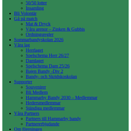
50/50 lotter
Insamling
Bli Volontär
Gå på match
Mat & Dryck
Våra arenor – Zinken & Gubbis
Ordningsregler
Sommarbandyskolan 2026
Våra lag
Herrlaget
Spelschema Herr 26/27
Damlaget
Spelschema Dam 25/26
Bajen Bandy -Div 2
Bandy- och Skridskoskolan
Supporter
Souvenirer
Bli Medlem
Hammarby Bandy 2030 – Medlemmar
Hedersmedlemmar
Ständiga medlemmar
Våra Partners
Partners till Hammarby bandy
Partnererbjudande
Om föreningen