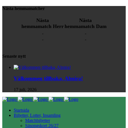
Nästa hemmamatcher
Nästa
Nästa
hemmamatch Herr
hemmamatch Dam
-
-
-
-
Senaste nytt
Välkommen tillbaka, Almira!
17 juli, 2026
Startsida
Biljetter, Lotter, Insamling
Matchbiljetter
Säsongskort 26/27