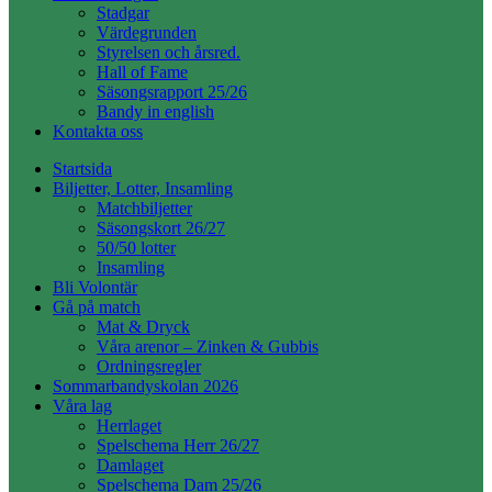
Stadgar
Värdegrunden
Styrelsen och årsred.
Hall of Fame
Säsongsrapport 25/26
Bandy in english
Kontakta oss
Startsida
Biljetter, Lotter, Insamling
Matchbiljetter
Säsongskort 26/27
50/50 lotter
Insamling
Bli Volontär
Gå på match
Mat & Dryck
Våra arenor – Zinken & Gubbis
Ordningsregler
Sommarbandyskolan 2026
Våra lag
Herrlaget
Spelschema Herr 26/27
Damlaget
Spelschema Dam 25/26