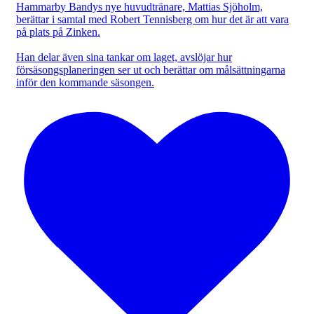
Hammarby Bandys nye huvudtränare, Mattias Sjöholm,
berättar i samtal med Robert Tennisberg om hur det är att vara
på plats på Zinken.
Han delar även sina tankar om laget, avslöjar hur
försäsongsplaneringen ser ut och berättar om målsättningarna
inför den kommande säsongen.