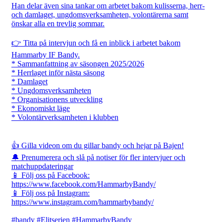
Han delar även sina tankar om arbetet bakom kulisserna, herr-
och damlaget, ungdomsverksamheten, volontärerna samt
önskar alla en trevlig sommar.
👉 Titta på intervjun och få en inblick i arbetet bakom
Hammarby IF Bandy.
* Sammanfattning av säsongen 2025/2026
* Herrlaget inför nästa säsong
* Damlaget
* Ungdomsverksamheten
* Organisationens utveckling
* Ekonomiskt läge
* Volontärverksamheten i klubben
👍 Gilla videon om du gillar bandy och hejar på Bajen!
🔔 Prenumerera och slå på notiser för fler intervjuer och
matchuppdateringar
📱 Följ oss på Facebook:
https://www.facebook.com/HammarbyBandy/
📱 Följ oss på Instagram:
https://www.instagram.com/hammarbybandy/
#bandy #Elitserien #HammarbyBandy