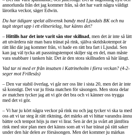
annorlunda från det jag kommer från, så det har varit några väldigt
lärorika veckor, säger Edwin.
Du har tidigare spelat allsvensk bandy med Ljusdals BK och nu
tagit steget upp i ett elitserielag, hur känns det?
–
Hittills har det inte varit sån stor skillnad
, men det är inte så lätt
att utvärdera när man bara tränat på rink, själva skridskotempot är
rätt likt där jag kommer från, vi hade en rätt bra fart i Ljusdal. Sen
kan jag väl tycka att passningstempot skiljer sig en del, man måste
vara snabbare i tanken här. Det är den stora skillnaden så här långt.
Vad tar ni med er från insatsen i Katrineholm i förra veckan? (4-2-
seger mot Frillesås)
– Den var stabil överlag, vi går ner oss lite i sista 20, men det är inte
så konstigt. Det var ju fösta matchen för säsongen. Men stora delar
av matchen tycker jag att vi gör det bra och vi känner oss trygga
med det vi gör.
– Vi har ju kört några veckor på rink nu och jag tycker vi ska ta med
oss att vi tar steg åt rätt riktning, det märks att vi hittar varandra ännu
bättre och tempot höjs ju mer vi lirar. Sen är det ju svårt att jämföra
rink med stor plan men det känns som att vi har tränat på rätt saker
under den här delen av försäsongen. Men det kommer ju märkas