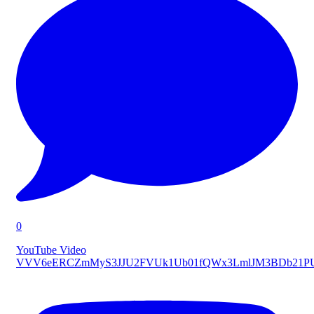
0
YouTube Video
VVV6eERCZmMyS3JJU2FVUk1Ub01fQWx3LmlJM3BDb21P