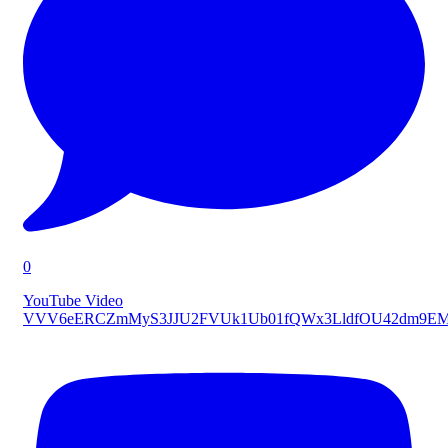
0
YouTube Video
VVV6eERCZmMyS3JJU2FVUk1Ub01fQWx3LldfOU42dm9E