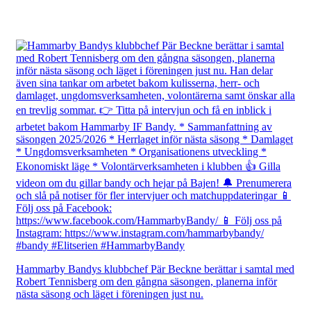
Hammarby Bandys klubbchef Pär Beckne berättar i samtal med
Robert Tennisberg om den gångna säsongen, planerna inför
nästa säsong och läget i föreningen just nu.