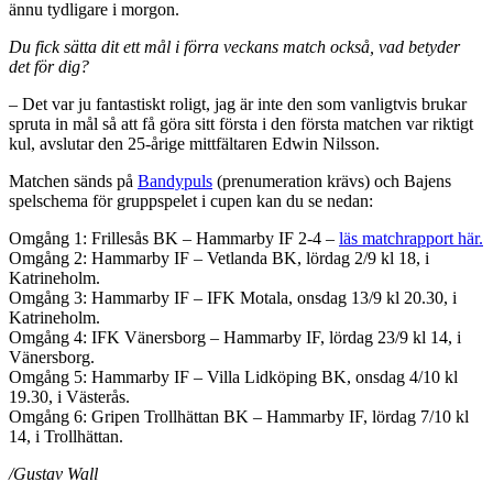
ännu tydligare i morgon.
Du fick sätta dit ett mål i förra veckans match också, vad betyder
det för dig?
– Det var ju fantastiskt roligt, jag är inte den som vanligtvis brukar
spruta in mål så att få göra sitt första i den första matchen var riktigt
kul, avslutar den 25-årige mittfältaren Edwin Nilsson.
Matchen sänds på
Bandypuls
(prenumeration krävs) och Bajens
spelschema för gruppspelet i cupen kan du se nedan:
Omgång 1: Frillesås BK – Hammarby IF 2-4 –
läs matchrapport här.
Omgång 2: Hammarby IF – Vetlanda BK, lördag 2/9 kl 18, i
Katrineholm.
Omgång 3: Hammarby IF – IFK Motala, onsdag 13/9 kl 20.30, i
Katrineholm.
Omgång 4: IFK Vänersborg – Hammarby IF, lördag 23/9 kl 14, i
Vänersborg.
Omgång 5: Hammarby IF – Villa Lidköping BK, onsdag 4/10 kl
19.30, i Västerås.
Omgång 6: Gripen Trollhättan BK – Hammarby IF, lördag 7/10 kl
14, i Trollhättan.
/Gustav Wall