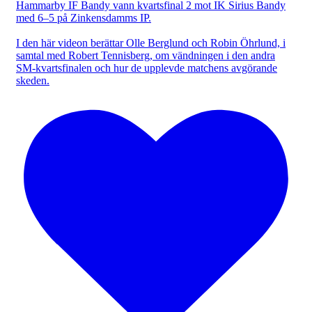
Hammarby IF Bandy vann kvartsfinal 2 mot IK Sirius Bandy
med 6–5 på Zinkensdamms IP.
I den här videon berättar Olle Berglund och Robin Öhrlund, i
samtal med Robert Tennisberg, om vändningen i den andra
SM-kvartsfinalen och hur de upplevde matchens avgörande
skeden.