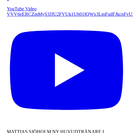
YouTube Video
VVV6eERCZmMyS3JJU2FVUk1Ub01fQWx3LmFudFJkcnFv
MATTIAS SJÖHOLM NY HUVUDTRÄNARE I