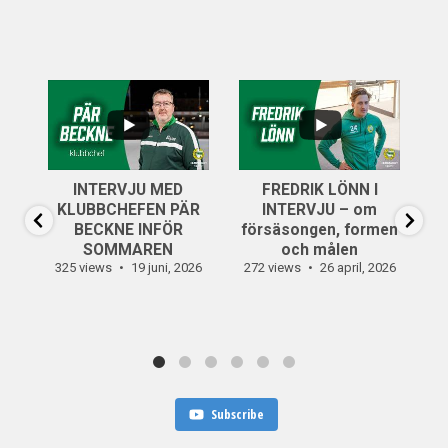
...
..
6
0
INTERVJU MED
FREDRIK LÖNN I
...
KLUBBCHEFEN PÄR
INTERVJU – om
14
0
BECKNE INFÖR
försäsongen, formen
SOMMAREN
och målen
325 views
19 juni, 2026
272 views
26 april, 2026
30
Subscribe