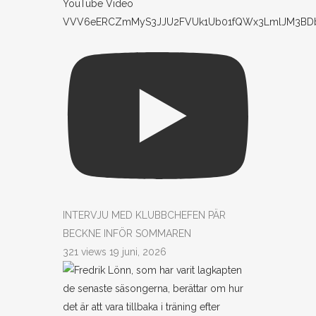
YouTube Video
VVV6eERCZmMyS3JJU2FVUk1Ub01fQWx3LmlJM3BD
INTERVJU MED KLUBBCHEFEN PÄR
BECKNE INFÖR SOMMAREN
321 views
19 juni, 2026