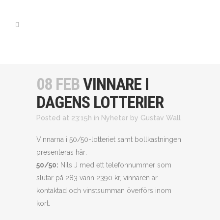
08 FEB
VINNARE I
DAGENS LOTTERIER
Posted at 23:15h
in
Nyheter
by
Gustav Wall
Vinnarna i 50/50-lotteriet samt bollkastningen
presenteras här:
50/50:
Nils J med ett telefonnummer som
slutar på 283 vann 2390 kr, vinnaren är
kontaktad och vinstsumman överförs inom
kort.