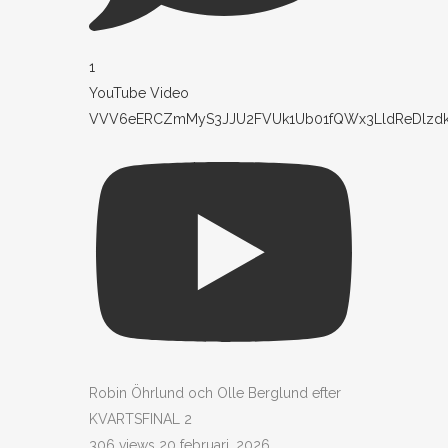
1
YouTube Video
VVV6eERCZmMyS3JJU2FVUk1Ub01fQWx3LldReDlzd
Robin Öhrlund och Olle Berglund efter
KVARTSFINAL 2
306 views
20 februari, 2026