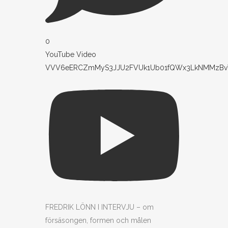
0
YouTube Video
VVV6eERCZmMyS3JJU2FVUk1Ub01fQWx3LkNMMzBvV
FREDRIK LÖNN I INTERVJU – om
försäsongen, formen och målen