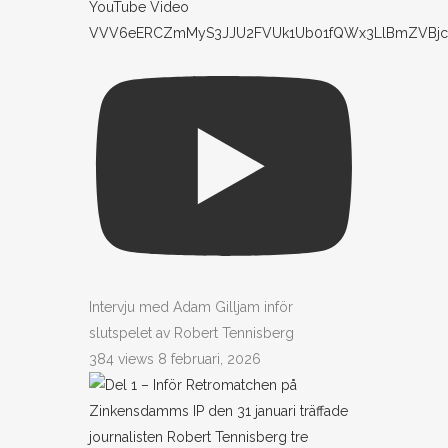
YouTube Video
VVV6eERCZmMyS3JJU2FVUk1Ub01fQWx3LlBmZVBjc
Intervju med Adam Gilljam inför
slutspelet av Robert Tennisberg
384 views
8 februari, 2026