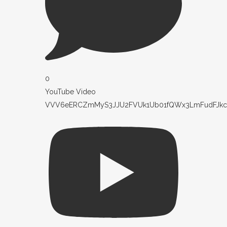
0
YouTube Video
VVV6eERCZmMyS3JJU2FVUk1Ub01fQWx3LmFudFJkc