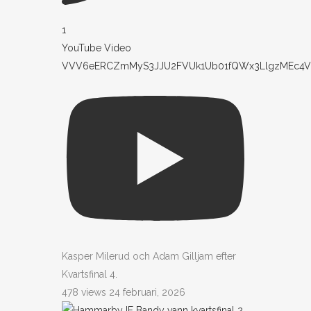
1
YouTube Video
VVV6eERCZmMyS3JJU2FVUk1Ub01fQWx3LlgzMEc4V
Kasper Milerud och Adam Gilljam efter
Kvartsfinal 4.
478 views
24 februari, 2026