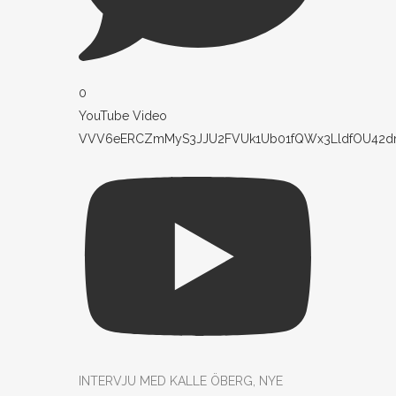
0
YouTube Video
VVV6eERCZmMyS3JJU2FVUk1Ub01fQWx3LldfOU42
INTERVJU MED KALLE ÖBERG, NYE