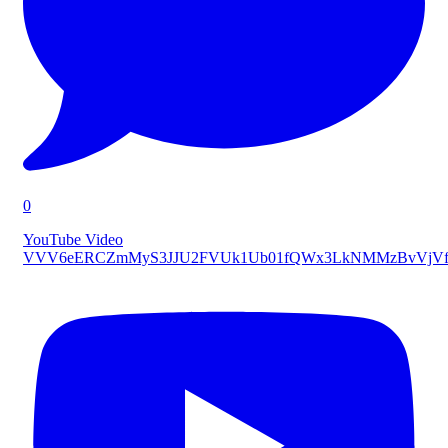
0
YouTube Video
VVV6eERCZmMyS3JJU2FVUk1Ub01fQWx3LkNMMzBvVjVf