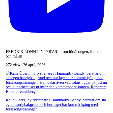
FREDRIK LÖNN I INTERVJU – om försäsongen, formen
och målen
272 views
26 april, 2026
Kalle Öberg, ny fystränare i Hammarby Bandy, berättar om sin
egen bandybakgrund och hur laget har kommit igång med
försäsongsträningen.