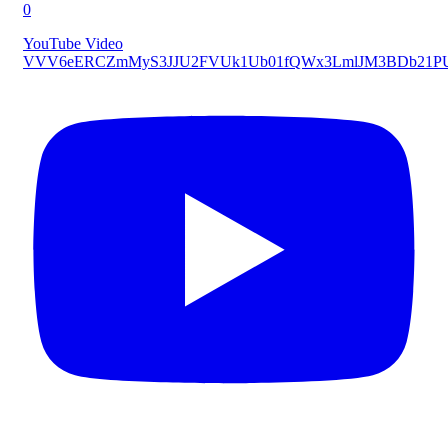
0
YouTube Video
VVV6eERCZmMyS3JJU2FVUk1Ub01fQWx3LmlJM3BDb21P