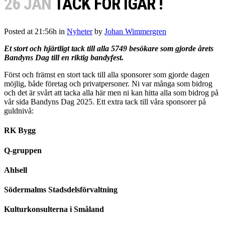
26 JAN
TACK FÖR IGÅR !
Posted at 21:56h
in
Nyheter
by
Johan Wimmergren
Et stort och hjärtligt tack till alla 5749 besökare som gjorde årets
Bandyns Dag till en riktig bandyfest.
Först och främst en stort tack till alla sponsorer som gjorde dagen
möjlig, både företag och privatpersoner. Ni var många som bidrog
och det är svårt att tacka alla här men ni kan hitta alla som bidrog på
vår sida Bandyns Dag 2025. Ett extra tack till våra sponsorer på
guldnivå:
RK Bygg
Q-gruppen
Ahlsell
Södermalms Stadsdelsförvaltning
Kulturkonsulterna i Småland