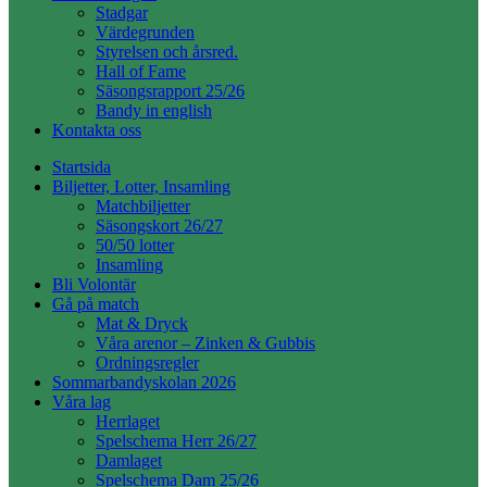
Stadgar
Värdegrunden
Styrelsen och årsred.
Hall of Fame
Säsongsrapport 25/26
Bandy in english
Kontakta oss
Startsida
Biljetter, Lotter, Insamling
Matchbiljetter
Säsongskort 26/27
50/50 lotter
Insamling
Bli Volontär
Gå på match
Mat & Dryck
Våra arenor – Zinken & Gubbis
Ordningsregler
Sommarbandyskolan 2026
Våra lag
Herrlaget
Spelschema Herr 26/27
Damlaget
Spelschema Dam 25/26