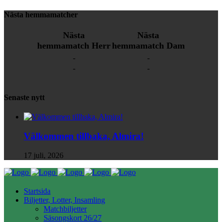
Nästa hemmamatcher
Nästa
Nästa
hemmamatch Herr
hemmamatch Dam
-
-
-
-
Senaste nytt
Välkommen tillbaka, Almira!
17 juli, 2026
Startsida
Biljetter, Lotter, Insamling
Matchbiljetter
Säsongskort 26/27