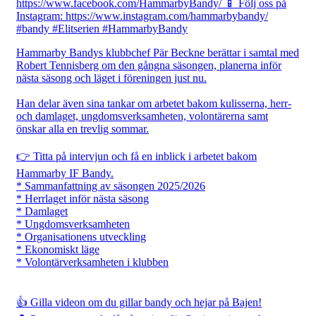
Hammarby Bandys klubbchef Pär Beckne berättar i samtal med
Robert Tennisberg om den gångna säsongen, planerna inför
nästa säsong och läget i föreningen just nu.
Han delar även sina tankar om arbetet bakom kulisserna, herr-
och damlaget, ungdomsverksamheten, volontärerna samt
önskar alla en trevlig sommar.
👉 Titta på intervjun och få en inblick i arbetet bakom
Hammarby IF Bandy.
* Sammanfattning av säsongen 2025/2026
* Herrlaget inför nästa säsong
* Damlaget
* Ungdomsverksamheten
* Organisationens utveckling
* Ekonomiskt läge
* Volontärverksamheten i klubben
👍 Gilla videon om du gillar bandy och hejar på Bajen!