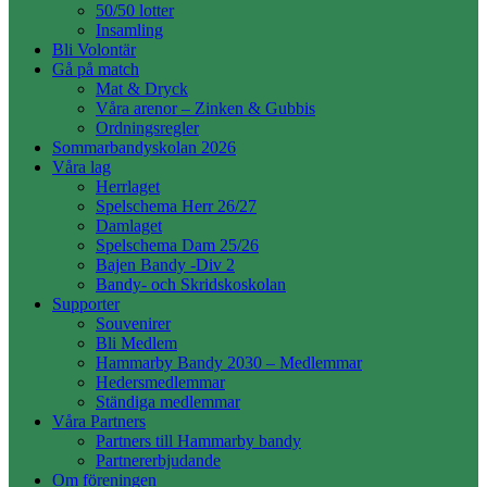
50/50 lotter
Insamling
Bli Volontär
Gå på match
Mat & Dryck
Våra arenor – Zinken & Gubbis
Ordningsregler
Sommarbandyskolan 2026
Våra lag
Herrlaget
Spelschema Herr 26/27
Damlaget
Spelschema Dam 25/26
Bajen Bandy -Div 2
Bandy- och Skridskoskolan
Supporter
Souvenirer
Bli Medlem
Hammarby Bandy 2030 – Medlemmar
Hedersmedlemmar
Ständiga medlemmar
Våra Partners
Partners till Hammarby bandy
Partnererbjudande
Om föreningen