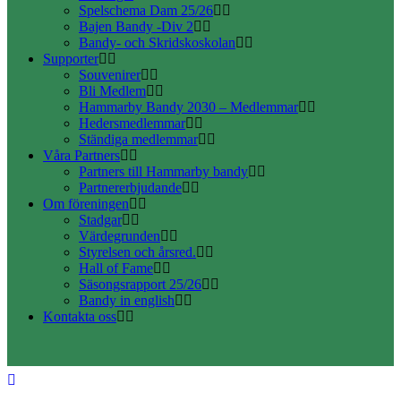
Spelschema Dam 25/26
Bajen Bandy -Div 2
Bandy- och Skridskoskolan
Supporter
Souvenirer
Bli Medlem
Hammarby Bandy 2030 – Medlemmar
Hedersmedlemmar
Ständiga medlemmar
Våra Partners
Partners till Hammarby bandy
Partnererbjudande
Om föreningen
Stadgar
Värdegrunden
Styrelsen och årsred.
Hall of Fame
Säsongsrapport 25/26
Bandy in english
Kontakta oss