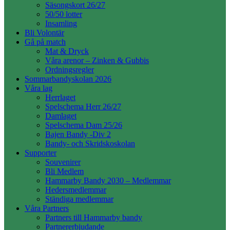
Säsongskort 26/27
50/50 lotter
Insamling
Bli Volontär
Gå på match
Mat & Dryck
Våra arenor – Zinken & Gubbis
Ordningsregler
Sommarbandyskolan 2026
Våra lag
Herrlaget
Spelschema Herr 26/27
Damlaget
Spelschema Dam 25/26
Bajen Bandy -Div 2
Bandy- och Skridskoskolan
Supporter
Souvenirer
Bli Medlem
Hammarby Bandy 2030 – Medlemmar
Hedersmedlemmar
Ständiga medlemmar
Våra Partners
Partners till Hammarby bandy
Partnererbjudande