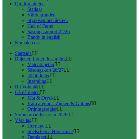
Om föreningen
Stadgar
Värdegrunden
Styrelsen och årsred.
Hall of Fame
Säsongsrapport 25/26
Bandy in english
Kontakta oss
Startsida
Biljetter, Lotter, Insamling
Matchbiljetter
Säsongskort 26/27
50/50 lotter
Insamling
Bli Volontär
Gå på match
Mat & Dryck
Våra arenor – Zinken & Gubbis
Ordningsregler
Sommarbandyskolan 2026
Våra lag
Herrlaget
Spelschema Herr 26/27
Damlaget