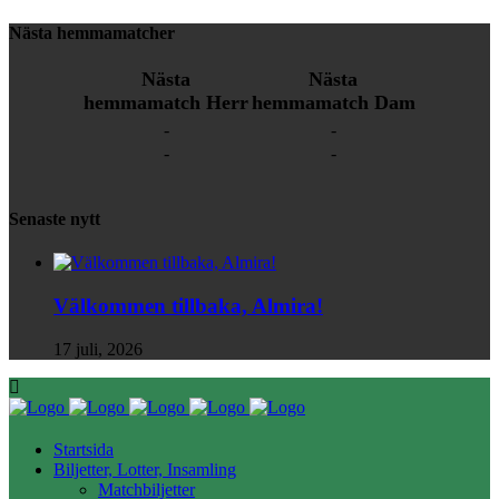
Nästa hemmamatcher
Nästa
Nästa
hemmamatch Herr
hemmamatch Dam
-
-
-
-
Senaste nytt
Välkommen tillbaka, Almira!
17 juli, 2026
Startsida
Biljetter, Lotter, Insamling
Matchbiljetter