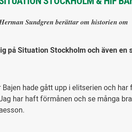
SITUATION STOCKHOLM & HIF BA
 Herman Sundgren berättar om historien om
g på Situation Stockholm och även en s
ajen hade gått upp i elitserien och har f
 Jag har haft förmånen och se många bra
laesson.