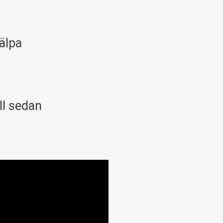
jälpa
ll sedan