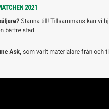
MATCHEN 2021
äljare?
Stanna till! Tillsammans kan vi h
en bättre stad.
une Ask,
som varit materialare från och ti