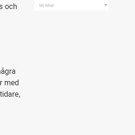
ss och
några
ar med
tidare,