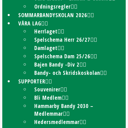
Ordningsregler
SOMMARBANDYSKOLAN 2026
VÅRA LAG
Herrlaget
Spelschema Herr 26/27
Damlaget
Spelschema Dam 25/26
Bajen Bandy -Div 2
Bandy- och Skridskoskolan
SUPPORTER
Souvenirer
Bli Medlem
Hammarby Bandy 2030 –
Medlemmar
Hedersmedlemmar