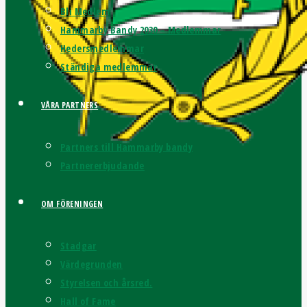
Bli Medlem
Hammarby Bandy 2030 – Medlemmar
Hedersmedlemmar
Ständiga medlemmar
VÅRA PARTNERS
Partners till Hammarby bandy
Partnererbjudande
OM FÖRENINGEN
Stadgar
Värdegrunden
Styrelsen och årsred.
Hall of Fame