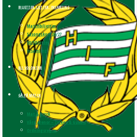
BILJETTER, LOTTER, INSAMLING
Matchbiljetter
Säsongskort 26/27
50/50 lotter
Insamling
BLI VOLONTÄR
GÅ PÅ MATCH
Mat & Dryck
Våra arenor – Zinken & Gubbis
Ordningsregler