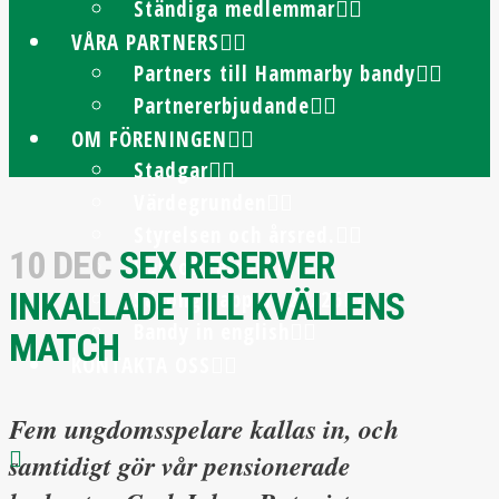
Ständiga medlemmar
VÅRA PARTNERS
Partners till Hammarby bandy
Partnererbjudande
OM FÖRENINGEN
Stadgar
Värdegrunden
Styrelsen och årsred.
10 DEC
SEX RESERVER
Hall of Fame
INKALLADE TILL KVÄLLENS
Säsongsrapport 25/26
Bandy in english
MATCH
KONTAKTA OSS
Fem ungdomsspelare kallas in, och
samtidigt gör vår pensionerade