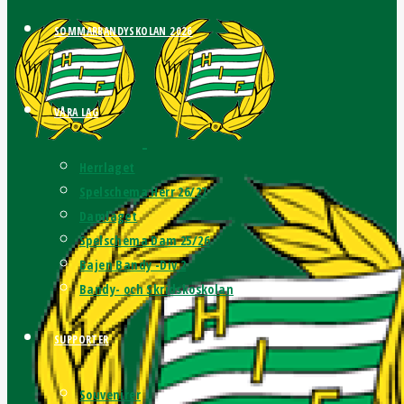
SOMMARBANDYSKOLAN 2026
VÅRA LAG
Herrlaget
Spelschema Herr 26/27
Damlaget
Spelschema Dam 25/26
Bajen Bandy -Div 2
Bandy- och Skridskoskolan
SUPPORTER
Souvenirer