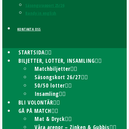
Säsongsrapport 25/26
Bandy in english
KONTAKTA OSS
STARTSIDA
BILJETTER, LOTTER, INSAMLING
Matchbiljetter
Säsongskort 26/27
50/50 lotter
Insamling
BLI VOLONTÄR
GÅ PÅ MATCH
Mat & Dryck
Våra arenor – Zinken & Gubbis