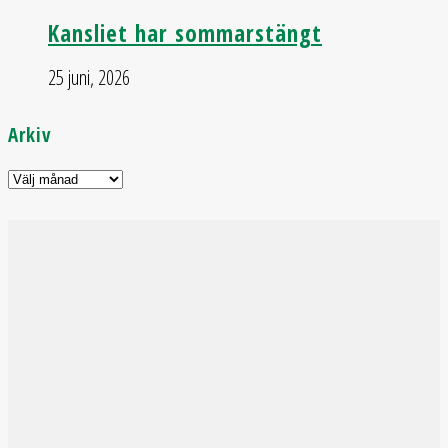
Kansliet har sommarstängt
25 juni, 2026
Arkiv
INTERVJU MED
FREDRIK LÖNN I
KLUBBCHEFEN PÄR
INTERVJU – om
INTERVJU MED
MATTIAS SJÖHOLM