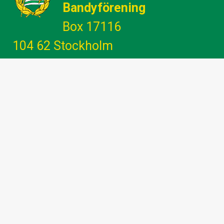
Bandyförening
Box 17116
104 62 Stockholm
Gemenskap - Glädje - Utveckling -
Engagemang
info@hammarbybandy.se
marknad@hammarbybandy.se