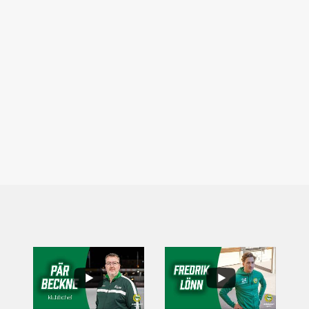
...
..
6
0