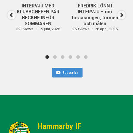
INTERVJU MED
FREDRIK LÖNN I
...
KLUBBCHEFEN PÄR
INTERVJU – om
13
0
BECKNE INFÖR
försäsongen, formen
SOMMAREN
och målen
321 views
19 juni, 2026
269 views
26 april, 2026
30
Subscribe
Hammarby IF