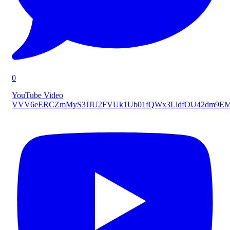
0
YouTube Video
VVV6eERCZmMyS3JJU2FVUk1Ub01fQWx3LldfOU42dm9E