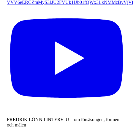
VVV6eERCZmMyS3JJU2FVUk1Ub01fQWx3LkNMMzBvVjVf
FREDRIK LÖNN I INTERVJU – om försäsongen, formen
och målen