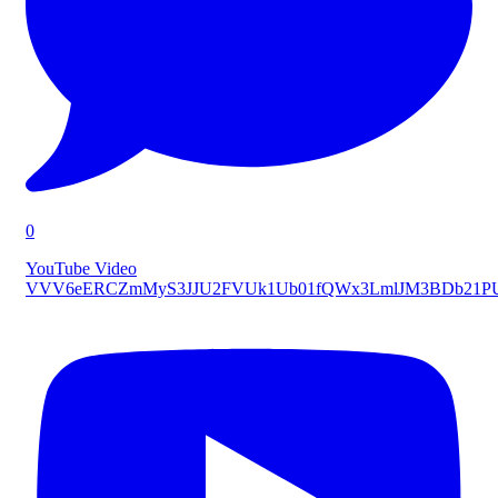
0
YouTube Video
VVV6eERCZmMyS3JJU2FVUk1Ub01fQWx3LmlJM3BDb21P