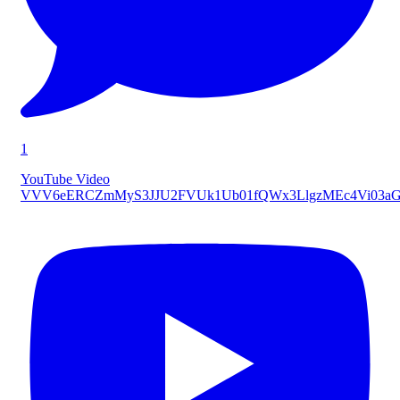
1
YouTube Video
VVV6eERCZmMyS3JJU2FVUk1Ub01fQWx3LlgzMEc4Vi03a