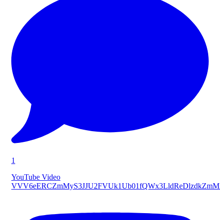
1
YouTube Video
VVV6eERCZmMyS3JJU2FVUk1Ub01fQWx3LldReDlzdkZmM