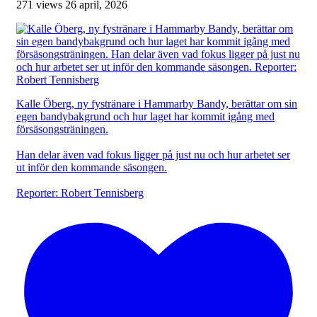
271 views
26 april, 2026
Kalle Öberg, ny fystränare i Hammarby Bandy, berättar om sin
egen bandybakgrund och hur laget har kommit igång med
försäsongsträningen.
Han delar även vad fokus ligger på just nu och hur arbetet ser
ut inför den kommande säsongen.
Reporter: Robert Tennisberg