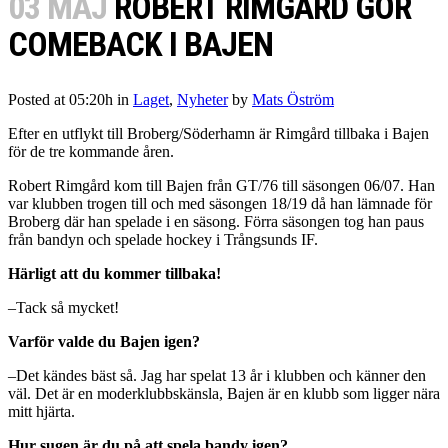
03 MAJ
ROBERT RIMGÅRD GÖR
COMEBACK I BAJEN
Posted at 05:20h
in
Laget
,
Nyheter
by
Mats Öström
Efter en utflykt till Broberg/Söderhamn är Rimgård tillbaka i Bajen
för de tre kommande åren.
Robert Rimgård kom till Bajen från GT/76 till säsongen 06/07. Han
var klubben trogen till och med säsongen 18/19 då han lämnade för
Broberg där han spelade i en säsong. Förra säsongen tog han paus
från bandyn och spelade hockey i Trångsunds IF.
Härligt att du kommer tillbaka!
–Tack så mycket!
Varför valde du Bajen igen?
–Det kändes bäst så. Jag har spelat 13 år i klubben och känner den
väl. Det är en moderklubbskänsla, Bajen är en klubb som ligger nära
mitt hjärta.
Hur sugen är du på att spela bandy igen?