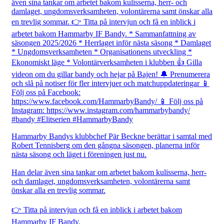
Hammarby Bandys klubbchef Pär Beckne berättar i samtal med
Robert Tennisberg om den gångna säsongen, planerna inför
nästa säsong och läget i föreningen just nu.
Han delar även sina tankar om arbetet bakom kulisserna, herr-
och damlaget, ungdomsverksamheten, volontärerna samt
önskar alla en trevlig sommar.
👉 Titta på intervjun och få en inblick i arbetet bakom
Hammarby IF Bandy.