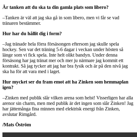
Är tanken att du ska ta din gamla plats som libero?
–Tanken är väl att jag ska gå in som libero, men vi får se vad
tränaren bestämmer.
Hur har du hållit dig i form?
–Jag tränade hela förra försäsongen eftersom jag skulle spela
hockey. Sen var det träning 5-6 dagar i veckan under hösten så
länge som vi fick spela. Inte helt olikt bandyn. Under denna
försäsong har jag tränat mer och mer ju närmare jag kommit ett
kontrakt. Så jag tycker att jag har bra fysik och är på den nivå jag
ska ha för att vara med i laget.
Hur mycket ser du fram emot att ha Zinken
som hemmaplan
igen?
–Zinken med publik slår vilken arena som helst! Visserligen har alla
arenor sin charm, men med publik är det ingen som slår Zinken! Jag
har jättemånga fina minnen med elektrisk energi från Zinken,
avslutar Rimgård.
/Mats Öström