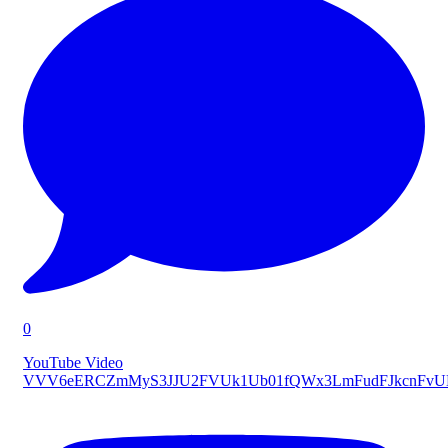
0
YouTube Video
VVV6eERCZmMyS3JJU2FVUk1Ub01fQWx3LmFudFJkcnFv