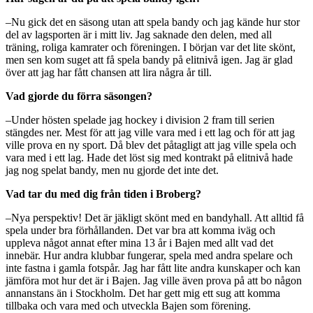
–Nu gick det en säsong utan att spela bandy och jag kände hur stor
del av lagsporten är i mitt liv. Jag saknade den delen, med all
träning, roliga kamrater och föreningen. I början var det lite skönt,
men sen kom suget att få spela bandy på elitnivå igen. Jag är glad
över att jag har fått chansen att lira några år till.
Vad gjorde du förra säsongen?
–Under hösten spelade jag hockey i division 2 fram till serien
stängdes ner. Mest för att jag ville vara med i ett lag och för att jag
ville prova en ny sport. Då blev det påtagligt att jag ville spela och
vara med i ett lag. Hade det löst sig med kontrakt på elitnivå hade
jag nog spelat bandy, men nu gjorde det inte det.
Vad tar du med dig från tiden i Broberg?
–Nya perspektiv! Det är jäkligt skönt med en bandyhall. Att alltid få
spela under bra förhållanden. Det var bra att komma iväg och
uppleva något annat efter mina 13 år i Bajen med allt vad det
innebär. Hur andra klubbar fungerar, spela med andra spelare och
inte fastna i gamla fotspår. Jag har fått lite andra kunskaper och kan
jämföra mot hur det är i Bajen. Jag ville även prova på att bo någon
annanstans än i Stockholm. Det har gett mig ett sug att komma
tillbaka och vara med och utveckla Bajen som förening.