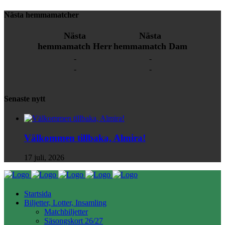
Nästa hemmamatcher
Nästa
Nästa
hemmamatch Herr
hemmamatch Dam
-
-
-
-
Senaste nytt
Välkommen tillbaka, Almira!
17 juli, 2026
Startsida
Biljetter, Lotter, Insamling
Matchbiljetter
Säsongskort 26/27