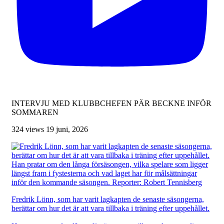
INTERVJU MED KLUBBCHEFEN PÄR BECKNE INFÖR
SOMMAREN
324 views
19 juni, 2026
Fredrik Lönn, som har varit lagkapten de senaste säsongerna,
berättar om hur det är att vara tillbaka i träning efter uppehållet.