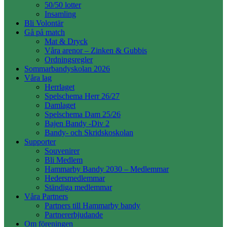
50/50 lotter
Insamling
Bli Volontär
Gå på match
Mat & Dryck
Våra arenor – Zinken & Gubbis
Ordningsregler
Sommarbandyskolan 2026
Våra lag
Herrlaget
Spelschema Herr 26/27
Damlaget
Spelschema Dam 25/26
Bajen Bandy -Div 2
Bandy- och Skridskoskolan
Supporter
Souvenirer
Bli Medlem
Hammarby Bandy 2030 – Medlemmar
Hedersmedlemmar
Ständiga medlemmar
Våra Partners
Partners till Hammarby bandy
Partnererbjudande
Om föreningen