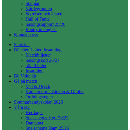
Stadgar
Värdegrunden
Styrelsen och årsred.
Hall of Fame
Säsongsrapport 25/26
Bandy in english
Kontakta oss
Startsida
Biljetter, Lotter, Insamling
Matchbiljetter
Säsongskort 26/27
50/50 lotter
Insamling
Bli Volontär
Gå på match
Mat & Dryck
Våra arenor – Zinken & Gubbis
Ordningsregler
Sommarbandyskolan 2026
Våra lag
Herrlaget
Spelschema Herr 26/27
Damlaget
Spelschema Dam 25/26