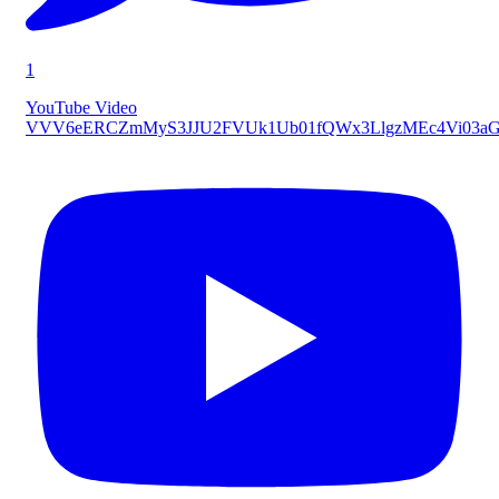
1
YouTube Video
VVV6eERCZmMyS3JJU2FVUk1Ub01fQWx3LlgzMEc4Vi03a