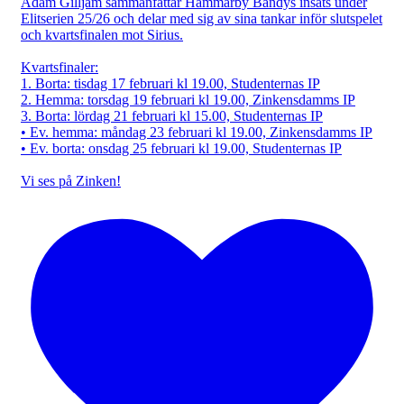
Adam Gilljam sammanfattar Hammarby Bandys insats under
Elitserien 25/26 och delar med sig av sina tankar inför slutspelet
och kvartsfinalen mot Sirius.
Kvartsfinaler:
1. Borta: tisdag 17 februari kl 19.00, Studenternas IP
2. Hemma: torsdag 19 februari kl 19.00, Zinkensdamms IP
3. Borta: lördag 21 februari kl 15.00, Studenternas IP
• Ev. hemma: måndag 23 februari kl 19.00, Zinkensdamms IP
• Ev. borta: onsdag 25 februari kl 19.00, Studenternas IP
Vi ses på Zinken!