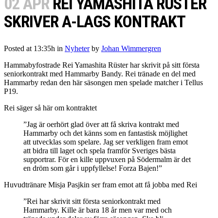
02 APR
REI YAMASHITA RÜSTER
SKRIVER A-LAGS KONTRAKT
Posted at 13:35h
in
Nyheter
by
Johan Wimmergren
Hammabyfostrade Rei Yamashita Rüster har skrivit på sitt första
seniorkontrakt med Hammarby Bandy. Rei tränade en del med
Hammarby redan den här säsongen men spelade matcher i Tellus
P19.
Rei säger så här om kontraktet
”Jag är oerhört glad över att få skriva kontrakt med
Hammarby och det känns som en fantastisk möjlighet
att utvecklas som spelare. Jag ser verkligen fram emot
att bidra till laget och spela framför Sveriges bästa
supportrar. För en kille uppvuxen på Södermalm är det
en dröm som går i uppfyllelse! Forza Bajen!”
Huvudtränare Misja Pasjkin ser fram emot att få jobba med Rei
”Rei har skrivit sitt första seniorkontrakt med
Hammarby. Kille är bara 18 år men var med och