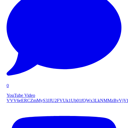
0
YouTube Video
VVV6eERCZmMyS3JJU2FVUk1Ub01fQWx3LkNMMzBvVjVf