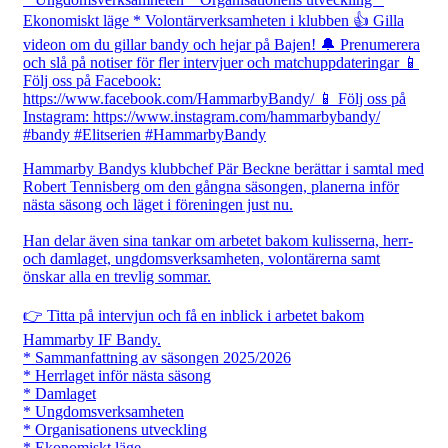
Hammarby Bandys klubbchef Pär Beckne berättar i samtal med
Robert Tennisberg om den gångna säsongen, planerna inför
nästa säsong och läget i föreningen just nu.
Han delar även sina tankar om arbetet bakom kulisserna, herr-
och damlaget, ungdomsverksamheten, volontärerna samt
önskar alla en trevlig sommar.
👉 Titta på intervjun och få en inblick i arbetet bakom
Hammarby IF Bandy.
* Sammanfattning av säsongen 2025/2026
* Herrlaget inför nästa säsong
* Damlaget
* Ungdomsverksamheten
* Organisationens utveckling
* Ekonomiskt läge