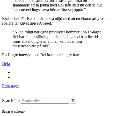
tränade under delar av förra säsongen. Ska bli
spännande att få jobba med Rei från start nu och se hur
hans utvecklingskurva börjar röra sig uppåt.”
Klubbchef Pär Beckne är också nöjd med att en Hammarbyfostrad
spelare tar klivet upp i A-laget.
”Alltid roligt när egna produkter kommer upp i a-laget.
Rei har rätt inställning till detta och ger vi han lite tid
finns alla möjligheter att han kan bli en bra
elitseriespelare på sikt”
En längre intervju med Rei kommer längre fram.
Dela
Print page
Search for:
Senaste nyheter