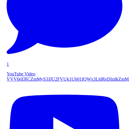
1
YouTube Video
VVV6eERCZmMyS3JJU2FVUk1Ub01fQWx3LldReDlzdkZmM