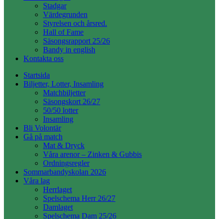
Stadgar
Värdegrunden
Styrelsen och årsred.
Hall of Fame
Säsongsrapport 25/26
Bandy in english
Kontakta oss
Startsida
Biljetter, Lotter, Insamling
Matchbiljetter
Säsongskort 26/27
50/50 lotter
Insamling
Bli Volontär
Gå på match
Mat & Dryck
Våra arenor – Zinken & Gubbis
Ordningsregler
Sommarbandyskolan 2026
Våra lag
Herrlaget
Spelschema Herr 26/27
Damlaget
Spelschema Dam 25/26