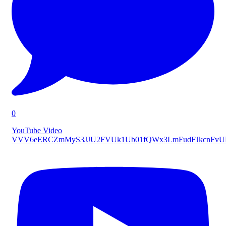
0
YouTube Video
VVV6eERCZmMyS3JJU2FVUk1Ub01fQWx3LmFudFJkcnFv