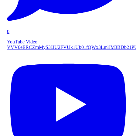
0
YouTube Video
VVV6eERCZmMyS3JJU2FVUk1Ub01fQWx3LmlJM3BDb21P