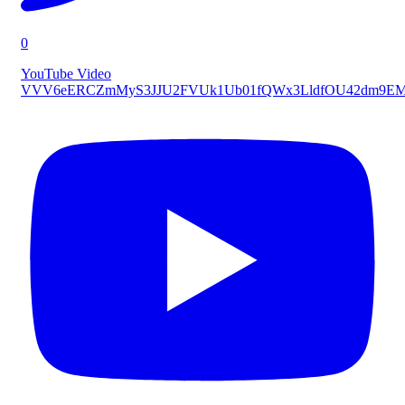
0
YouTube Video
VVV6eERCZmMyS3JJU2FVUk1Ub01fQWx3LldfOU42dm9E