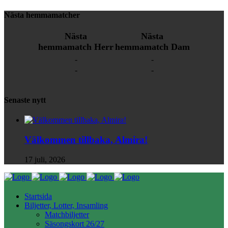
Nästa hemmamatcher
Nästa
Nästa
hemmamatch Herr
hemmamatch Dam
-
-
-
-
Senaste nytt
Välkommen tillbaka, Almira!
17 juli, 2026
Startsida
Biljetter, Lotter, Insamling
Matchbiljetter
Säsongskort 26/27