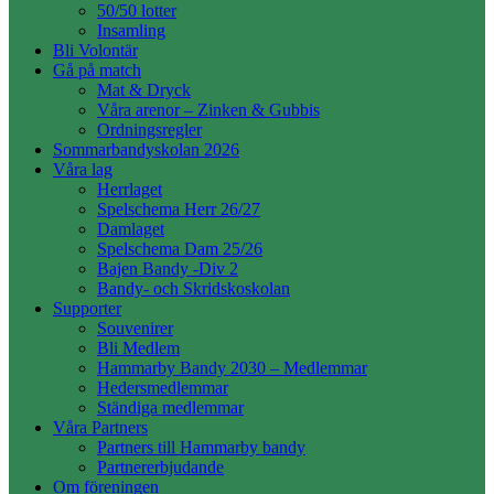
50/50 lotter
Insamling
Bli Volontär
Gå på match
Mat & Dryck
Våra arenor – Zinken & Gubbis
Ordningsregler
Sommarbandyskolan 2026
Våra lag
Herrlaget
Spelschema Herr 26/27
Damlaget
Spelschema Dam 25/26
Bajen Bandy -Div 2
Bandy- och Skridskoskolan
Supporter
Souvenirer
Bli Medlem
Hammarby Bandy 2030 – Medlemmar
Hedersmedlemmar
Ständiga medlemmar
Våra Partners
Partners till Hammarby bandy
Partnererbjudande
Om föreningen