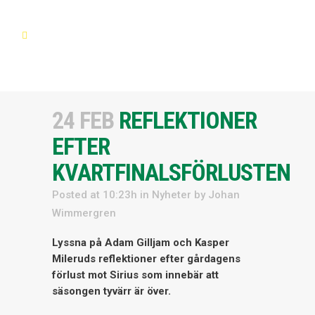
24 FEB
REFLEKTIONER
EFTER
KVARTFINALSFÖRLUSTEN
Posted at 10:23h
in
Nyheter
by
Johan
Wimmergren
Lyssna på Adam Gilljam och Kasper
Mileruds reflektioner efter gårdagens
förlust mot Sirius som innebär att
säsongen tyvärr är över.