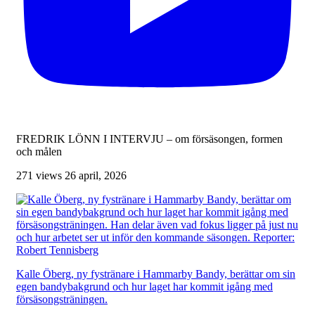
FREDRIK LÖNN I INTERVJU – om försäsongen, formen
och målen
271 views
26 april, 2026
Kalle Öberg, ny fystränare i Hammarby Bandy, berättar om sin
egen bandybakgrund och hur laget har kommit igång med
försäsongsträningen.