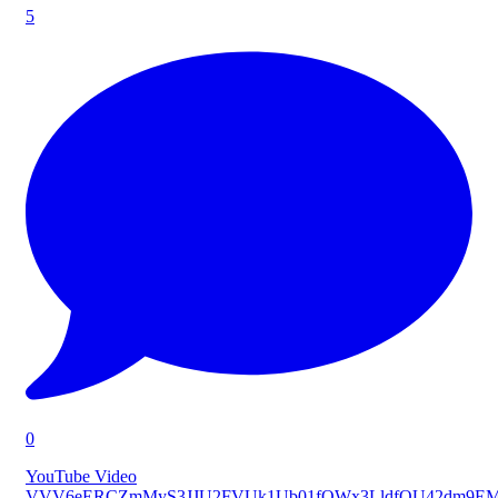
5
0
YouTube Video
VVV6eERCZmMyS3JJU2FVUk1Ub01fQWx3LldfOU42dm9E