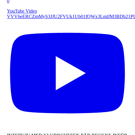
0
YouTube Video
VVV6eERCZmMyS3JJU2FVUk1Ub01fQWx3LmlJM3BDb21P