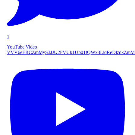
1
YouTube Video
VVV6eERCZmMyS3JJU2FVUk1Ub01fQWx3LldReDlzdkZmM