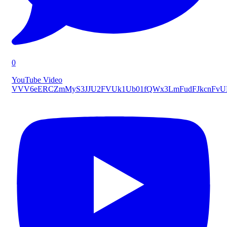
0
YouTube Video
VVV6eERCZmMyS3JJU2FVUk1Ub01fQWx3LmFudFJkcnFv