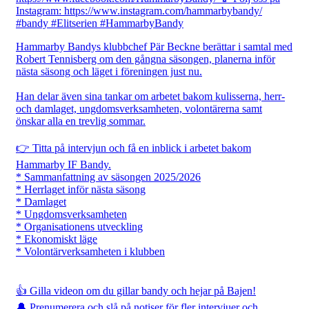
Hammarby Bandys klubbchef Pär Beckne berättar i samtal med
Robert Tennisberg om den gångna säsongen, planerna inför
nästa säsong och läget i föreningen just nu.
Han delar även sina tankar om arbetet bakom kulisserna, herr-
och damlaget, ungdomsverksamheten, volontärerna samt
önskar alla en trevlig sommar.
👉 Titta på intervjun och få en inblick i arbetet bakom
Hammarby IF Bandy.
* Sammanfattning av säsongen 2025/2026
* Herrlaget inför nästa säsong
* Damlaget
* Ungdomsverksamheten
* Organisationens utveckling
* Ekonomiskt läge
* Volontärverksamheten i klubben
👍 Gilla videon om du gillar bandy och hejar på Bajen!
🔔 Prenumerera och slå på notiser för fler intervjuer och