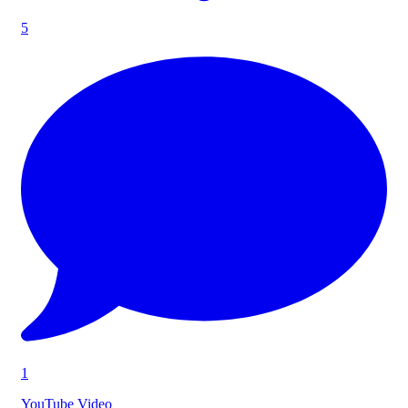
5
1
YouTube Video