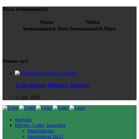
Nästa hemmamatcher
Nästa
Nästa
hemmamatch Herr
hemmamatch Dam
-
-
-
-
Senaste nytt
Välkommen tillbaka, Almira!
17 juli, 2026
Startsida
Biljetter, Lotter, Insamling
Matchbiljetter
Säsongskort 26/27