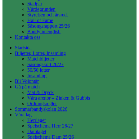
Stadgar
Värdegrunden
Styrelsen och årsred.
Hall of Fame
Säsongsrapport 25/26
Bandy in english
Kontakta oss
Startsida
Biljetter, Lotter, Insamling
Matchbiljetter
Säsongskort 26/27
50/50 lotter
Insamling
Bli Volontär
Gå på match
Mat & Dryck
Våra arenor – Zinken & Gubbis
Ordningsregler
Sommarbandyskolan 2026
Våra lag
Herrlaget
Spelschema Herr 26/27
Damlaget
Spelschema Dam 25/26