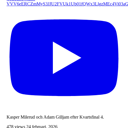
VVV6eERCZmMyS3JJU2FVUk1Ub01fQWx3LlgzMEc4Vi03a
Kasper Milerud och Adam Gilljam efter Kvartsfinal 4.
478 views
24 februari, 2026