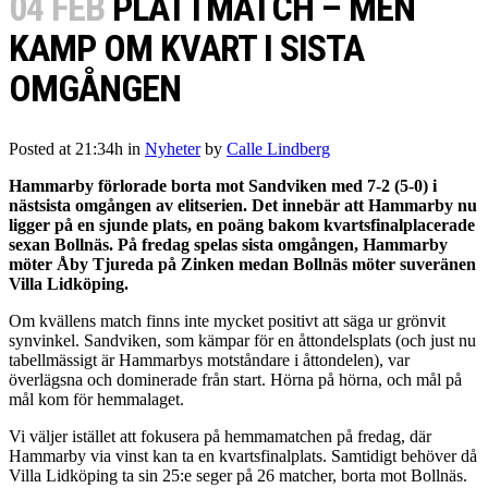
04 FEB
PLATTMATCH – MEN
KAMP OM KVART I SISTA
OMGÅNGEN
Posted at 21:34h
in
Nyheter
by
Calle Lindberg
Hammarby förlorade borta mot Sandviken med 7-2 (5-0) i
nästsista omgången av elitserien. Det innebär att Hammarby nu
ligger på en sjunde plats, en poäng bakom kvartsfinalplacerade
sexan Bollnäs. På fredag spelas sista omgången, Hammarby
möter Åby Tjureda på Zinken medan Bollnäs möter suveränen
Villa Lidköping.
Om kvällens match finns inte mycket positivt att säga ur grönvit
synvinkel. Sandviken, som kämpar för en åttondelsplats (och just nu
tabellmässigt är Hammarbys motståndare i åttondelen), var
överlägsna och dominerade från start. Hörna på hörna, och mål på
mål kom för hemmalaget.
Vi väljer istället att fokusera på hemmamatchen på fredag, där
Hammarby via vinst kan ta en kvartsfinalplats. Samtidigt behöver då
Villa Lidköping ta sin 25:e seger på 26 matcher, borta mot Bollnäs.