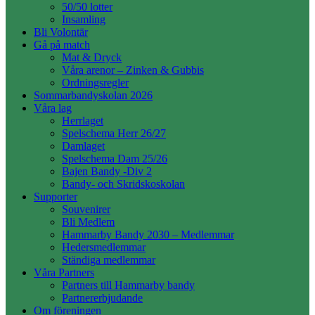
50/50 lotter
Insamling
Bli Volontär
Gå på match
Mat & Dryck
Våra arenor – Zinken & Gubbis
Ordningsregler
Sommarbandyskolan 2026
Våra lag
Herrlaget
Spelschema Herr 26/27
Damlaget
Spelschema Dam 25/26
Bajen Bandy -Div 2
Bandy- och Skridskoskolan
Supporter
Souvenirer
Bli Medlem
Hammarby Bandy 2030 – Medlemmar
Hedersmedlemmar
Ständiga medlemmar
Våra Partners
Partners till Hammarby bandy
Partnererbjudande
Om föreningen