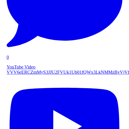
0
YouTube Video
VVV6eERCZmMyS3JJU2FVUk1Ub01fQWx3LkNMMzBvVjVf