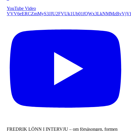
YouTube Video
VVV6eERCZmMyS3JJU2FVUk1Ub01fQWx3LkNMMzBvVjVf
FREDRIK LÖNN I INTERVJU – om försäsongen, formen