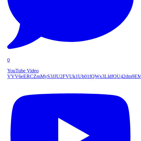
0
YouTube Video
VVV6eERCZmMyS3JJU2FVUk1Ub01fQWx3LldfOU42dm9E