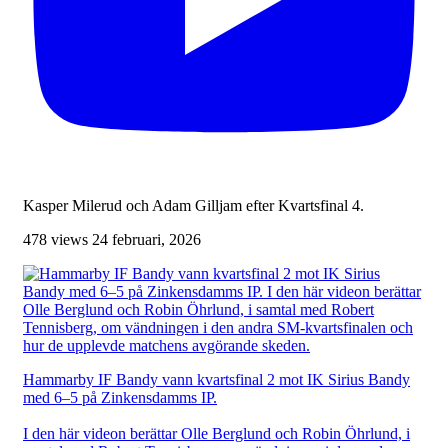
Kasper Milerud och Adam Gilljam efter Kvartsfinal 4.
478 views
24 februari, 2026
Hammarby IF Bandy vann kvartsfinal 2 mot IK Sirius Bandy
med 6–5 på Zinkensdamms IP.
I den här videon berättar Olle Berglund och Robin Öhrlund, i