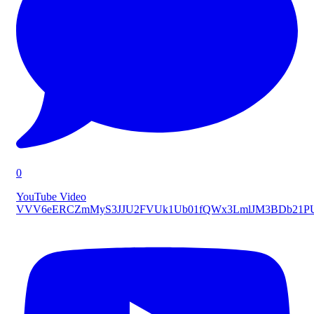
0
YouTube Video
VVV6eERCZmMyS3JJU2FVUk1Ub01fQWx3LmlJM3BDb21P