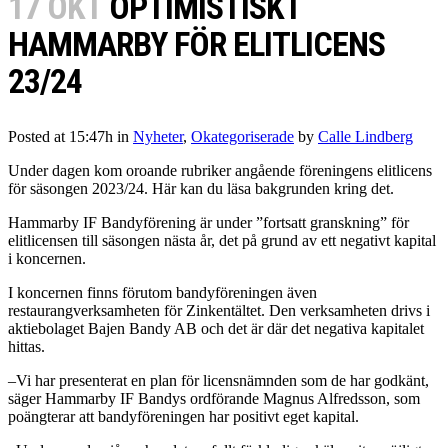
17 OKT
OPTIMISTISKT
HAMMARBY FÖR ELITLICENS
23/24
Posted at 15:47h
in
Nyheter
,
Okategoriserade
by
Calle Lindberg
Under dagen kom oroande rubriker angående föreningens elitlicens
för säsongen 2023/24. Här kan du läsa bakgrunden kring det.
Hammarby IF Bandyförening är under ”fortsatt granskning” för
elitlicensen till säsongen nästa år, det på grund av ett negativt kapital
i koncernen.
I koncernen finns förutom bandyföreningen även
restaurangverksamheten för Zinkentältet. Den verksamheten drivs i
aktiebolaget Bajen Bandy AB och det är där det negativa kapitalet
hittas.
–Vi har presenterat en plan för licensnämnden som de har godkänt,
säger Hammarby IF Bandys ordförande Magnus Alfredsson, som
poängterar att bandyföreningen har positivt eget kapital.