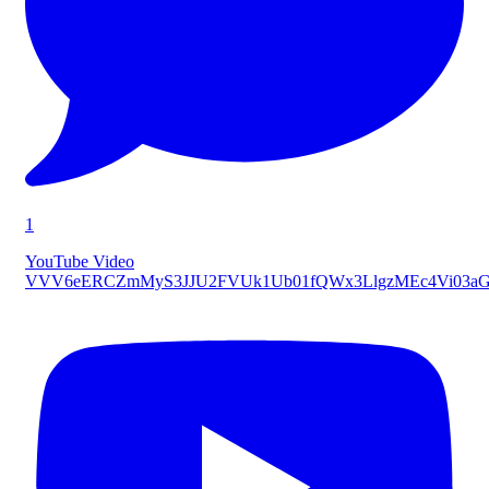
1
YouTube Video
VVV6eERCZmMyS3JJU2FVUk1Ub01fQWx3LlgzMEc4Vi03a