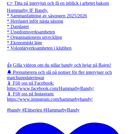
👉 Titta på intervjun och få en inblick i arbetet bakom
Hammarby IF Bandy.
* Sammanfattning av säsongen 2025/2026
* Herrlaget inför nästa säsong
* Damlaget
* Ungdomsverksamheten
* Organisationens utveckling
* Ekonomiskt läge
* Volontärverksamheten i klubben
👍 Gilla videon om du gillar bandy och hejar på Bajen!
🔔 Prenumerera och slå på notiser för fler intervjuer och
matchuppdateringar
📱 Följ oss på Facebook:
https://www.facebook.com/HammarbyBandy/
📱 Följ oss på Instagram:
https://www.instagram.com/hammarbybandy/
#bandy #Elitserien #HammarbyBandy