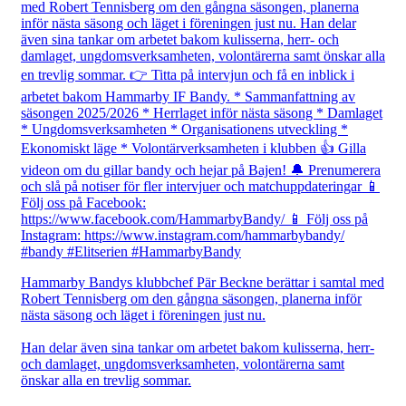
Hammarby Bandys klubbchef Pär Beckne berättar i samtal med
Robert Tennisberg om den gångna säsongen, planerna inför
nästa säsong och läget i föreningen just nu.
Han delar även sina tankar om arbetet bakom kulisserna, herr-
och damlaget, ungdomsverksamheten, volontärerna samt
önskar alla en trevlig sommar.