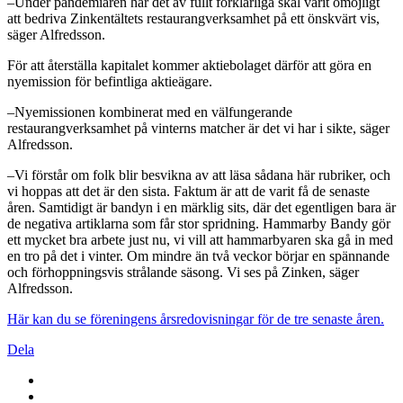
–Under pandemiåren har det av fullt förklarliga skäl varit omöjligt
att bedriva Zinkentältets restaurangverksamhet på ett önskvärt vis,
säger Alfredsson.
För att återställa kapitalet kommer aktiebolaget därför att göra en
nyemission för befintliga aktieägare.
–Nyemissionen kombinerat med en välfungerande
restaurangverksamhet på vinterns matcher är det vi har i sikte, säger
Alfredsson.
–Vi förstår om folk blir besvikna av att läsa sådana här rubriker, och
vi hoppas att det är den sista. Faktum är att de varit få de senaste
åren. Samtidigt är bandyn i en märklig sits, där det egentligen bara är
de negativa artiklarna som får stor spridning. Hammarby Bandy gör
ett mycket bra arbete just nu, vi vill att hammarbyaren ska gå in med
en tro på det i vinter. Om mindre än två veckor börjar en spännande
och förhoppningsvis strålande säsong. Vi ses på Zinken, säger
Alfredsson.
Här kan du se föreningens årsredovisningar för de tre senaste åren.
Dela