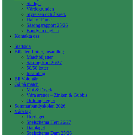
Stadgar
Värdegrunden
Styrelsen och årsred.
Hall of Fame
Säsongsrapport 25/26
Bandy in english
Kontakta oss
Startsida
Biljetter, Lotter, Insamling
Matchbiljetter
Säsongskort 26/27
50/50 lotter
Insamling
Bli Volontär
Gå på match
Mat & Dryck
Våra arenor – Zinken & Gubbis
Ordningsregler
Sommarbandyskolan 2026
Våra lag
Herrlaget
Spelschema Herr 26/27
Damlaget
Spelschema Dam 25/26