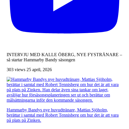
INTERVJU MED KALLE ÖBERG, NYE FYSTRÄNARE –
så startar Hammarby Bandy säsongen
303 views
25 april, 2026
Hammarby Bandys nye huvudtränare, Mattias Sjöholm,
berättar i samtal med Robert Tennisberg om hur det är att vara
på plats på Zinken.