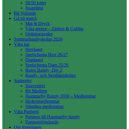
50/50 lotter
Insamling
Bli Volontär
Gå på match
Mat & Dryck
Våra arenor – Zinken & Gubbis
Ordningsregler
Sommarbandyskolan 2026
Våra lag
Herrlaget
Spelschema Herr 26/27
Damlaget
Spelschema Dam 25/26
Bajen Bandy -Div 2
Bandy- och Skridskoskolan
Supporter
Souvenirer
Bli Medlem
Hammarby Bandy 2030 – Medlemmar
Hedersmedlemmar
Ständiga medlemmar
Våra Partners
Partners till Hammarby bandy
Partnererbjudande
Om föreningen