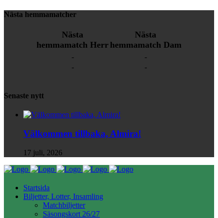
Nästa hemmamatcher
Nästa
Nästa
hemmamatch Herr
hemmamatch Dam
-
-
-
-
Senaste nytt
Välkommen tillbaka, Almira!
17 juli, 2026
Startsida
Biljetter, Lotter, Insamling
Matchbiljetter
Säsongskort 26/27