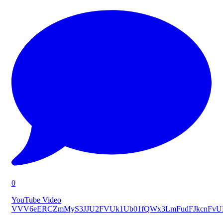
0
YouTube Video
VVV6eERCZmMyS3JJU2FVUk1Ub01fQWx3LmFudFJkcnFv