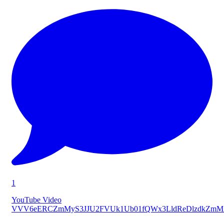
1
YouTube Video
VVV6eERCZmMyS3JJU2FVUk1Ub01fQWx3LldReDlzdkZmM