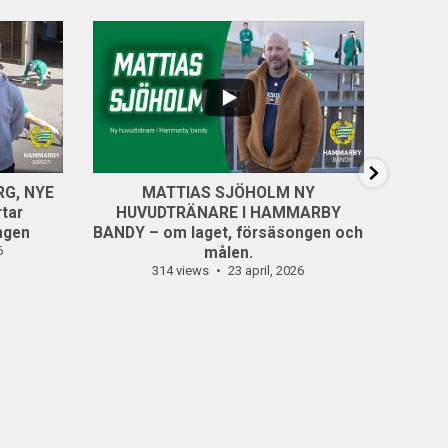
...
8
0
5
RG, NYE
MATTIAS SJÖHOLM NY
Kaspe
tar
HUVUDTRÄNARE I HAMMARBY
ngen
BANDY – om laget, försäsongen och
6
målen.
314 views
23 april, 2026