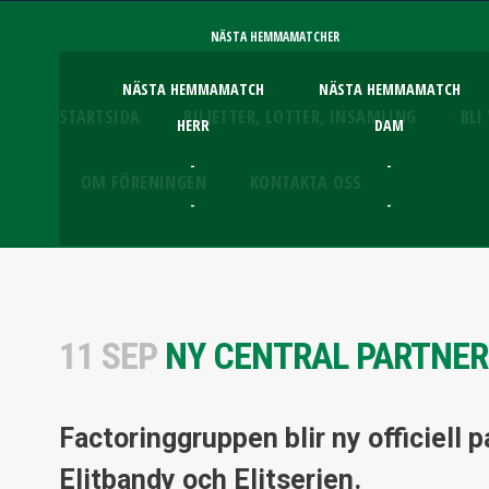
NÄSTA HEMMAMATCHER
NÄSTA HEMMAMATCH
NÄSTA HEMMAMATCH
STARTSIDA
BILJETTER, LOTTER, INSAMLING
BLI
HERR
DAM
-
-
OM FÖRENINGEN
KONTAKTA OSS
-
-
11 SEP
NY CENTRAL PARTNER 
Factoringgruppen blir ny officiell 
Elitbandy och Elitserien.