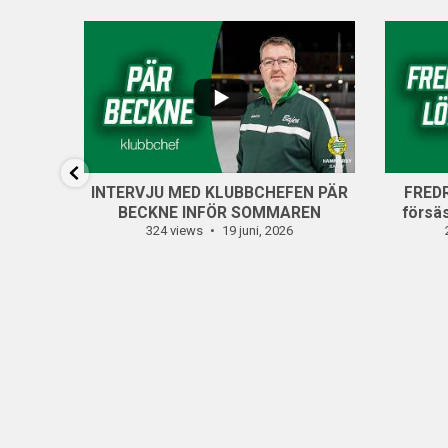
...
6
...
14
0
INTERVJU MED KLUBBCHEFEN PÄR
FREDR
BECKNE INFÖR SOMMAREN
försä
324 views
19 juni, 2026