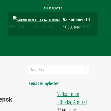
SENASTE NYTT
Välkommen tillbaka, Almira!
VÅRA LAG
SUPPORTER
VÅRA PARTNERS
17 JULI, 2026
Senaste nyheter
Välkommen
vensk
tillbaka, Almira!
17 juli, 2026