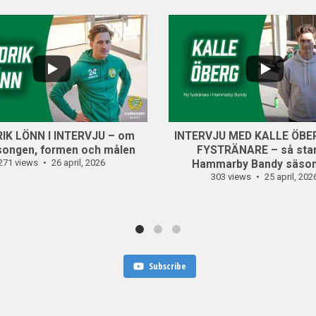
...
0
5
0
IK LÖNN I INTERVJU – om
INTERVJU MED KALLE ÖBE
songen, formen och målen
FYSTRÄNARE – så star
271 views
26 april, 2026
Hammarby Bandy säso
303 views
25 april, 202
Subscribe