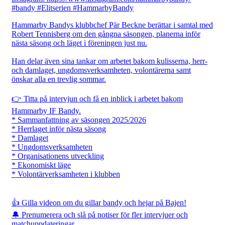
Hammarby Bandys klubbchef Pär Beckne berättar i samtal med
Robert Tennisberg om den gångna säsongen, planerna inför
nästa säsong och läget i föreningen just nu.
Han delar även sina tankar om arbetet bakom kulisserna, herr-
och damlaget, ungdomsverksamheten, volontärerna samt
önskar alla en trevlig sommar.
👉 Titta på intervjun och få en inblick i arbetet bakom
Hammarby IF Bandy.
* Sammanfattning av säsongen 2025/2026
* Herrlaget inför nästa säsong
* Damlaget
* Ungdomsverksamheten
* Organisationens utveckling
* Ekonomiskt läge
* Volontärverksamheten i klubben
👍 Gilla videon om du gillar bandy och hejar på Bajen!
🔔 Prenumerera och slå på notiser för fler intervjuer och
matchuppdateringar