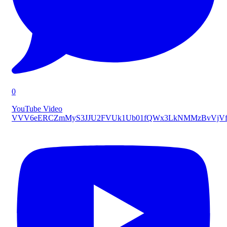
0
YouTube Video
VVV6eERCZmMyS3JJU2FVUk1Ub01fQWx3LkNMMzBvVjVf