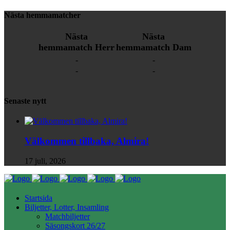
Nästa hemmamatcher
Nästa
Nästa
hemmamatch Herr
hemmamatch Dam
-
-
-
-
Senaste nytt
Välkommen tillbaka, Almira!
17 juli, 2026
Startsida
Biljetter, Lotter, Insamling
Matchbiljetter
Säsongskort 26/27