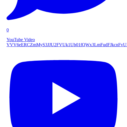
0
YouTube Video
VVV6eERCZmMyS3JJU2FVUk1Ub01fQWx3LmFudFJkcnFv