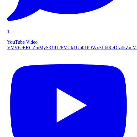
1
YouTube Video
VVV6eERCZmMyS3JJU2FVUk1Ub01fQWx3LldReDlzdkZmM