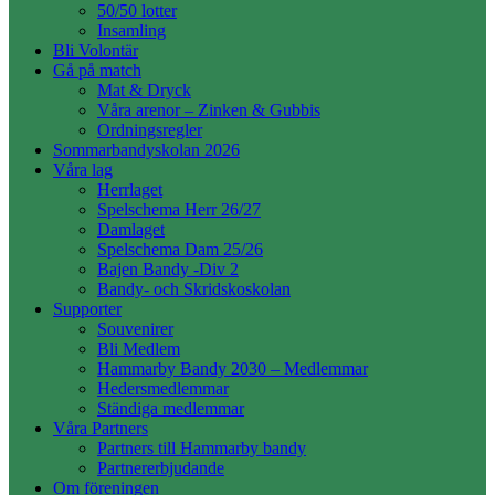
50/50 lotter
Insamling
Bli Volontär
Gå på match
Mat & Dryck
Våra arenor – Zinken & Gubbis
Ordningsregler
Sommarbandyskolan 2026
Våra lag
Herrlaget
Spelschema Herr 26/27
Damlaget
Spelschema Dam 25/26
Bajen Bandy -Div 2
Bandy- och Skridskoskolan
Supporter
Souvenirer
Bli Medlem
Hammarby Bandy 2030 – Medlemmar
Hedersmedlemmar
Ständiga medlemmar
Våra Partners
Partners till Hammarby bandy
Partnererbjudande
Om föreningen