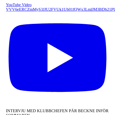
YouTube Video
VVV6eERCZmMyS3JJU2FVUk1Ub01fQWx3LmlJM3BDb21P
INTERVJU MED KLUBBCHEFEN PÄR BECKNE INFÖR