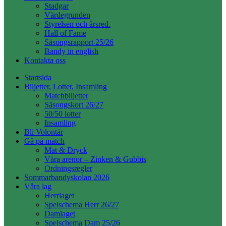
Stadgar
Värdegrunden
Styrelsen och årsred.
Hall of Fame
Säsongsrapport 25/26
Bandy in english
Kontakta oss
Startsida
Biljetter, Lotter, Insamling
Matchbiljetter
Säsongskort 26/27
50/50 lotter
Insamling
Bli Volontär
Gå på match
Mat & Dryck
Våra arenor – Zinken & Gubbis
Ordningsregler
Sommarbandyskolan 2026
Våra lag
Herrlaget
Spelschema Herr 26/27
Damlaget
Spelschema Dam 25/26