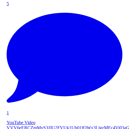
5
1
YouTube Video
VVV6eERCZmMyS3JJU2FVUk1Ub01fQWx3LlgzMEc4Vi03a