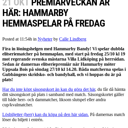
21 OKT
PREMIÄRVECKAN ÄR
HÄR: HAMMARBY
HEMMASPELAR PÅ FREDAG
Posted at 11:54h
in
Nyheter
by
Calle Lindberg
Fira in löningshelgen med Hammarby Bandy! Vi spelar dubbla
elitseriematcher på hemmaplan, med start på fredag 25/10 kl 19
mot regerande svenska mästarna Villa Lidköping på herrsidan.
Sedan är damernas elitseriepremiär när Hammarby möter
Uppsala Bois på söndag 27/10 kl 14.20. Båda matcherna spelas i
Gubbängens skridsko- och bandyhall, och vi hoppas du är på
plats!
Har du inte köpt säsongskort än kan du göra det här
, du får då hämta
ditt säsongskort på plats i samband med match. Säsongskortet gäller
till både herr- och dammatcher, liksom slutspel eller andra
cup/kvalmatcher.
Lösbiljetter (herr) kan du köpa på den här sidan.
På damernas match
löser du biljett i entrén.