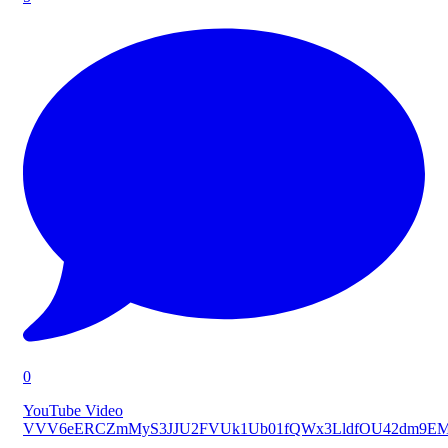
0
YouTube Video
VVV6eERCZmMyS3JJU2FVUk1Ub01fQWx3LldfOU42dm9E