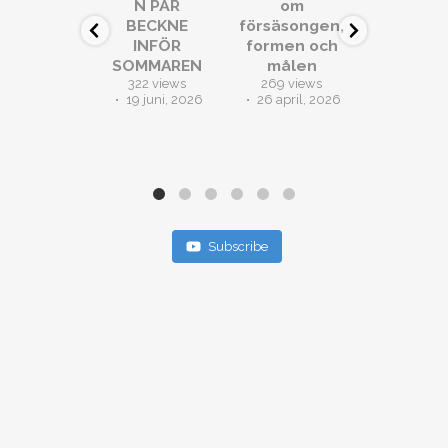
N PÄR
om
FYSTRÄN
BECKNE
försäsongen,
– så sta
INFÖR
formen och
Hammar
SOMMAREN
målen
Band
322 views
269 views
säsong
...
19 juni, 2026
26 april, 2026
303 vie
13
0
25 april,
Subscribe
Hammarby IF Bandyförening
Box 17116
104 62 Stockholm