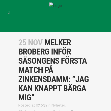
25 NOV
MELKER
BROBERG INFÖR
SÄSONGENS FÖRSTA
MATCH PÅ
ZINKENSDAMM: ”JAG
KAN KNAPPT BÄRGA
MIG”
Posted at 07:03h
in
Nyheter
,