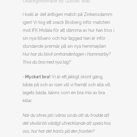
Okategoriserade
by
Gustav Wall
I kväll är det äntligen match på Zinkensdamm
igen! Vi tog ett snack Broberg inför matchen
mot IFK Motala för att stämma av hur han trivs i
sin nya tillvaro och hur taggad han är inför
stundande premiär på sin nya hemmaplan:
Hur har du blivit omhändertagen i Hammarby?
Trivs du bra med nya lag?
–
Mycket bra!
Vi är ett jäkligt skönt gäng,
både på och av isen vill vi framåt och alla vill
lagets bästa, känns som en bra mix av bra
killar.
När du skrev på i våras sa du att du trodde att
det skulle bli väldigt utvecklande att spela hos
oss, hur har det känts på den fronten?