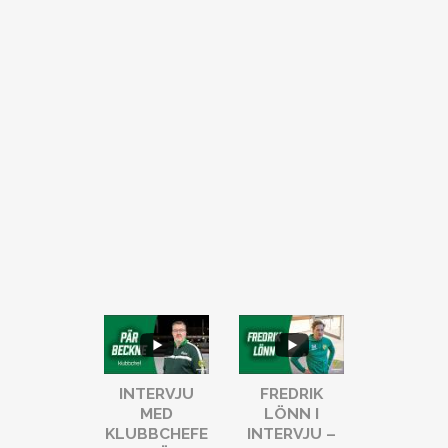
...
...
6
0
5
0
INTERVJU
FREDRIK
INTERV
MED
LÖNN I
MED KA
KLUBBCHEFE
INTERVJU –
ÖBERG, 