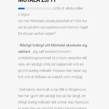
1269 st sålda plåtar
0
6500
Hur har Mörkdals skada påverkat er? Och hur
ser du på dom nya spelarna som kom in i laget
för ett par veckor sedan?
–
Riktigt tråkigt att Mörkdal skadade sig,
såklart.
Jag satt bredvid honom i
omklädningsrummet så vi kom varandra rätt
nära, en väldigt omtyckt lagkamrat och en
grymt duktig målvakt. Hoppas han repar sig
fort och är tillbaka så snabbt som möjligt.
–Det känns skönt att vi har fått in Birgersson,
han har gjort det väldigt bra så här långt, en
riktigt duktig målvakt det också. Isac Karlsson
är även han en otroligt duktig bandyspelare,