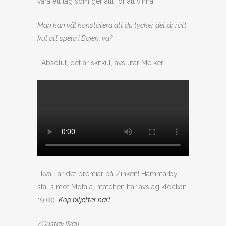
vara ett lag som ger allt för att vinna.
Man kan väl konstatera att du tycker det är rätt
kul att spela i Bajen, va?
–Absolut, det är skitkul, avslutar Melker.
I kväll är det premiär på Zinken! Hammarby
ställs mot Motala, matchen har avslag klockan
19.00.
Köp biljetter här!
/Gustav Wall