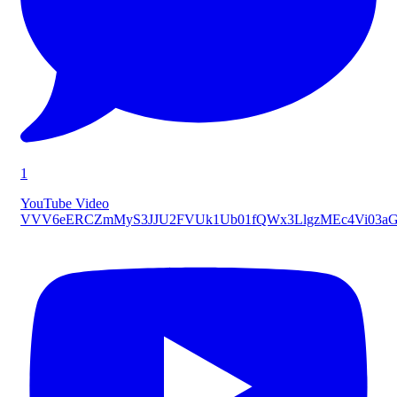
1
YouTube Video
VVV6eERCZmMyS3JJU2FVUk1Ub01fQWx3LlgzMEc4Vi03a