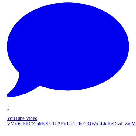
1
YouTube Video
VVV6eERCZmMyS3JJU2FVUk1Ub01fQWx3LldReDlzdkZmM