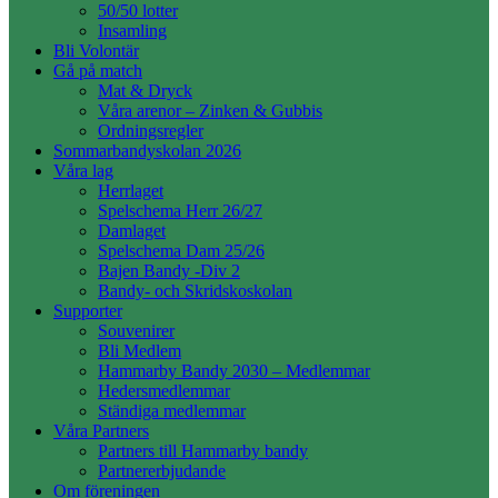
50/50 lotter
Insamling
Bli Volontär
Gå på match
Mat & Dryck
Våra arenor – Zinken & Gubbis
Ordningsregler
Sommarbandyskolan 2026
Våra lag
Herrlaget
Spelschema Herr 26/27
Damlaget
Spelschema Dam 25/26
Bajen Bandy -Div 2
Bandy- och Skridskoskolan
Supporter
Souvenirer
Bli Medlem
Hammarby Bandy 2030 – Medlemmar
Hedersmedlemmar
Ständiga medlemmar
Våra Partners
Partners till Hammarby bandy
Partnererbjudande
Om föreningen