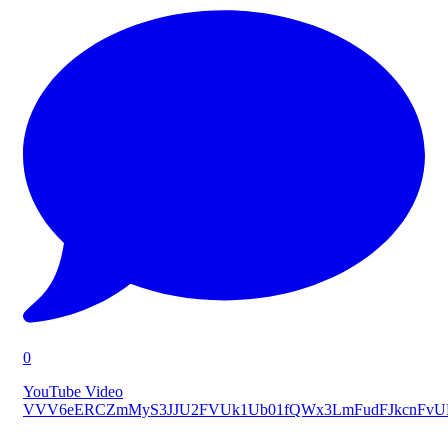
0
YouTube Video
VVV6eERCZmMyS3JJU2FVUk1Ub01fQWx3LmFudFJkcnFv