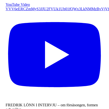
YouTube Video
VVV6eERCZmMyS3JJU2FVUk1Ub01fQWx3LkNMMzBvVjVf
FREDRIK LÖNN I INTERVJU – om försäsongen, formen