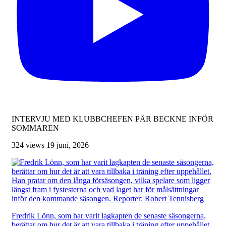
INTERVJU MED KLUBBCHEFEN PÄR BECKNE INFÖR
SOMMAREN
324 views
19 juni, 2026
Fredrik Lönn, som har varit lagkapten de senaste säsongerna,
berättar om hur det är att vara tillbaka i träning efter uppehållet.