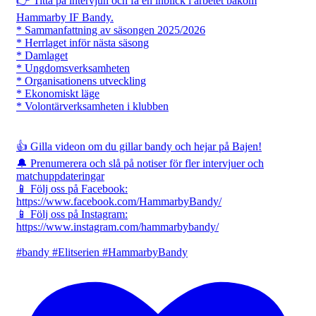
👉 Titta på intervjun och få en inblick i arbetet bakom
Hammarby IF Bandy.
* Sammanfattning av säsongen 2025/2026
* Herrlaget inför nästa säsong
* Damlaget
* Ungdomsverksamheten
* Organisationens utveckling
* Ekonomiskt läge
* Volontärverksamheten i klubben
👍 Gilla videon om du gillar bandy och hejar på Bajen!
🔔 Prenumerera och slå på notiser för fler intervjuer och
matchuppdateringar
📱 Följ oss på Facebook:
https://www.facebook.com/HammarbyBandy/
📱 Följ oss på Instagram:
https://www.instagram.com/hammarbybandy/
#bandy #Elitserien #HammarbyBandy