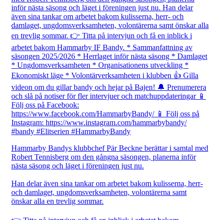
Hammarby Bandys klubbchef Pär Beckne berättar i samtal med
Robert Tennisberg om den gångna säsongen, planerna inför
nästa säsong och läget i föreningen just nu.
Han delar även sina tankar om arbetet bakom kulisserna, herr-
och damlaget, ungdomsverksamheten, volontärerna samt
önskar alla en trevlig sommar.