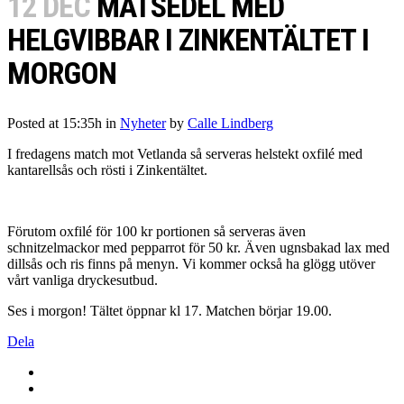
12 DEC
MATSEDEL MED
HELGVIBBAR I ZINKENTÄLTET I
MORGON
Posted at 15:35h
in
Nyheter
by
Calle Lindberg
I fredagens match mot Vetlanda så serveras helstekt oxfilé med
kantarellsås och rösti i Zinkentältet.
Förutom oxfilé för 100 kr portionen så serveras även
schnitzelmackor med pepparrot för 50 kr. Även ugnsbakad lax med
dillsås och ris finns på menyn. Vi kommer också ha glögg utöver
vårt vanliga dryckesutbud.
Ses i morgon! Tältet öppnar kl 17. Matchen börjar 19.00.
Dela