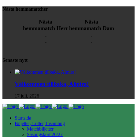
Nästa hemmamatcher
Nästa
Nästa
hemmamatch Herr
hemmamatch Dam
-
-
-
-
Senaste nytt
Välkommen tillbaka, Almira!
17 juli, 2026
Startsida
Biljetter, Lotter, Insamling
Matchbiljetter
Säsongskort 26/27