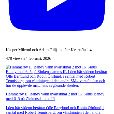
Kasper Milerud och Adam Gilljam efter Kvartsfinal 4.
478 views
24 februari, 2026
Hammarby IF Bandy vann kvartsfinal 2 mot IK Sirius Bandy
med 6–5 på Zinkensdamms IP.
I den här videon berättar Olle Berglund och Robin Öhrlund, i
samtal med Robert Tennisberg, om vändningen i den andra