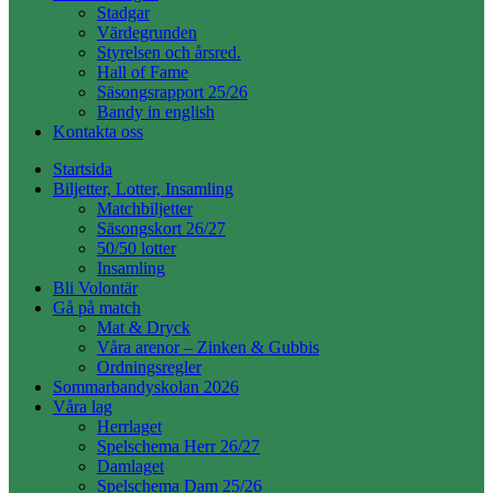
Stadgar
Värdegrunden
Styrelsen och årsred.
Hall of Fame
Säsongsrapport 25/26
Bandy in english
Kontakta oss
Startsida
Biljetter, Lotter, Insamling
Matchbiljetter
Säsongskort 26/27
50/50 lotter
Insamling
Bli Volontär
Gå på match
Mat & Dryck
Våra arenor – Zinken & Gubbis
Ordningsregler
Sommarbandyskolan 2026
Våra lag
Herrlaget
Spelschema Herr 26/27
Damlaget
Spelschema Dam 25/26