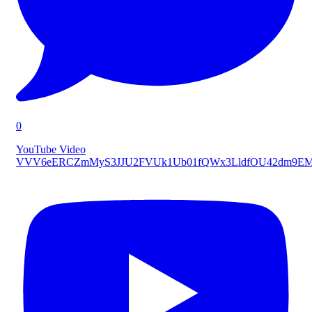
0
YouTube Video
VVV6eERCZmMyS3JJU2FVUk1Ub01fQWx3LldfOU42dm9E