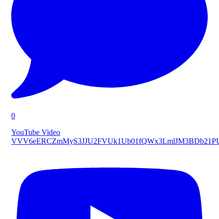
0
YouTube Video
VVV6eERCZmMyS3JJU2FVUk1Ub01fQWx3LmlJM3BDb21P