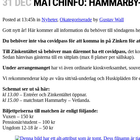
31 DEC
MATCHINFO: HAMMARBY
Posted at 13:45h
in
Nyheter
,
Okategoriserade
by
Gustav Wall
Gott nytt år! Här kommer all information du behöver till söndagens 
Du behöver inte visa covidpass för att komma in på Zinken för at
Till Zinkentältet så behöver man däremot ha ett covidpass,
det ko
Sedan hänvisas gästerna till en sittplats (max 8 platser per sällskap).
Under arrangemanget
har vi även ordinarie kioskverksamhet, souveni
Vi rekommenderar köp av våra sitt/stå-underlag och Huskipläden för er 
Schemat ser ut så här:
kl
13.00
– Entréer och Zinkentältet öppnar.
kl 15.00
– matchstart Hammarby – Vetlanda.
Biljettpriserna till matchen är enligt följande:
Vuxen – 150 kr
Pensionär/student – 100 kr
Ungdom 12-18 år – 50 kr