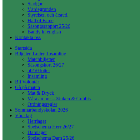
Stadgar
Värdegrunden
Styrelsen och årsred.
Hall of Fame
Säsongsrapport 25/26
Bandy in english
Kontakta oss
Startsida
Biljetter, Lotter, Insamling
Matchbiljetter
Säsongskort 26/27
50/50 lotter
Insamling
Bli Volontär
Gå på match
Mat & Dryck
Våra arenor – Zinken & Gubbis
Ordningsregler
Sommarbandyskolan 2026
Våra lag
Herrlaget
Spelschema Herr 26/27
Damlaget
Spelschema Dam 25/26