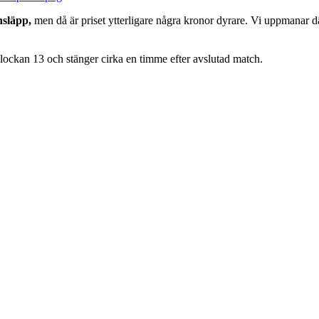
insläpp,
men då är priset ytterligare några kronor dyrare. Vi uppmanar därf
klockan 13 och stänger cirka en timme efter avslutad match.