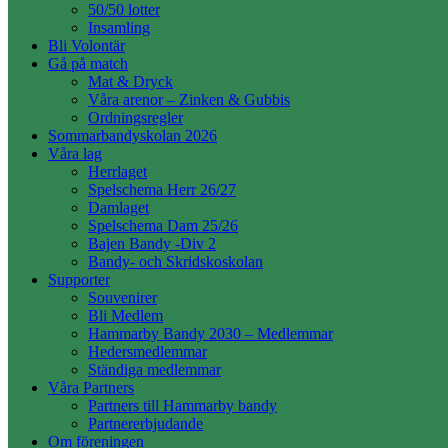
50/50 lotter
Insamling
Bli Volontär
Gå på match
Mat & Dryck
Våra arenor – Zinken & Gubbis
Ordningsregler
Sommarbandyskolan 2026
Våra lag
Herrlaget
Spelschema Herr 26/27
Damlaget
Spelschema Dam 25/26
Bajen Bandy -Div 2
Bandy- och Skridskoskolan
Supporter
Souvenirer
Bli Medlem
Hammarby Bandy 2030 – Medlemmar
Hedersmedlemmar
Ständiga medlemmar
Våra Partners
Partners till Hammarby bandy
Partnererbjudande
Om föreningen