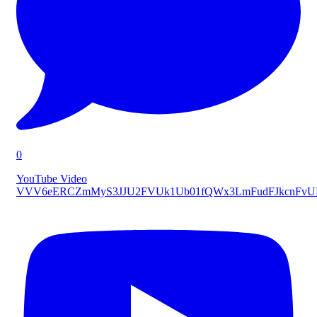
0
YouTube Video
VVV6eERCZmMyS3JJU2FVUk1Ub01fQWx3LmFudFJkcnFv