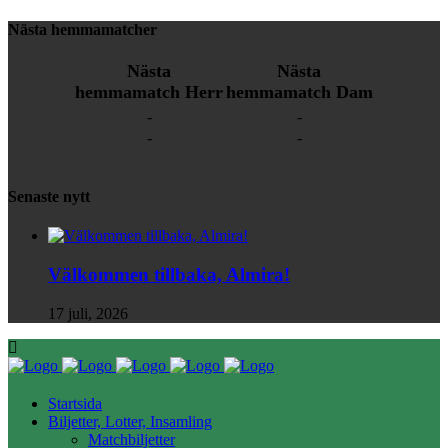
Nästa hemmamatcher
Nästa
Nästa
hemmamatch Herr
hemmamatch Dam
-
-
-
-
Senaste nytt
Välkommen tillbaka, Almira!
17 juli, 2026
Startsida
Biljetter, Lotter, Insamling
Matchbiljetter