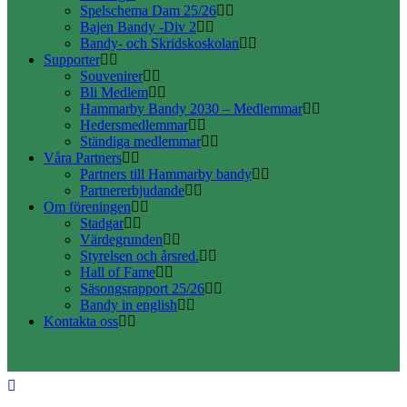
Spelschema Dam 25/26
Bajen Bandy -Div 2
Bandy- och Skridskoskolan
Supporter
Souvenirer
Bli Medlem
Hammarby Bandy 2030 – Medlemmar
Hedersmedlemmar
Ständiga medlemmar
Våra Partners
Partners till Hammarby bandy
Partnererbjudande
Om föreningen
Stadgar
Värdegrunden
Styrelsen och årsred.
Hall of Fame
Säsongsrapport 25/26
Bandy in english
Kontakta oss