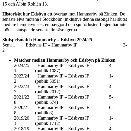
15 och Albin Rohlén 13.
Historiskt har Edsbyn ett
övertag mot Hammarby på Zinken. De
senaste elva mötena i Stockholm (inklusive denna säsong) har slutat
med tre hemmavinster, en oavgjord och sju förluster. Lagen har inte
mötts i slutspel de senaste tio säsongerna.
Slutspelsmatch Hammarby – Edsbyn 2024/25
Semi 1 Edsbyns IF – Hammarby IF 3-
2
Matcher mellan Hammarby och Edsbyn på Zinken
2024/25 Hammarby IF – Edsbyns IF 4-
1 (publik 1087)
2023/24 Hammarby IF – Edsbyns IF 1-
2 (publik 5051)
2022/23 Hammarby IF – Edsbyns IF 4-
7 (publik 2012)
2021/22 Hammarby IF – Edsbyns IF 5-
8 (publik 574)
2020/21 Hammarby IF – Edsbyns IF 6-
8 (publik 8)
2019/20 Hammarby IF – Edsbyns IF 1-
1 (publik 1712)
2018/19 Hammarby IF – Edsbyns IF 4-