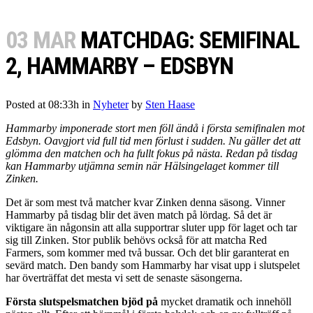
03 MAR
MATCHDAG: SEMIFINAL
2, HAMMARBY – EDSBYN
Posted at 08:33h
in
Nyheter
by
Sten Haase
Hammarby imponerade stort men föll ändå i första semifinalen mot
Edsbyn. Oavgjort vid full tid men förlust i sudden. Nu gäller det att
glömma den matchen och ha fullt fokus på nästa. Redan på tisdag
kan Hammarby utjämna semin när Hälsingelaget kommer till
Zinken.
Det är som mest två matcher kvar Zinken denna säsong. Vinner
Hammarby på tisdag blir det även match på lördag. Så det är
viktigare än någonsin att alla supportrar sluter upp för laget och tar
sig till Zinken. Stor publik behövs också för att matcha Red
Farmers, som kommer med två bussar. Och det blir garanterat en
sevärd match. Den bandy som Hammarby har visat upp i slutspelet
har överträffat det mesta vi sett de senaste säsongerna.
Första slutspelsmatchen bjöd på
mycket dramatik och innehöll