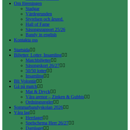
Om föreningen
Stadgar
Värdegrunden
Styrelsen och årsred.
Hall of Fame
Säsongsrapport 25/26
Bandy in english
Kontakta oss
Startsida
Biljetter, Lotter, Insamling
Matchbiljetter
Säsongskort 26/27
50/50 lotter
Insamling
Bli Volontär
Gå på match
Mat & Dryck
Våra arenor – Zinken & Gubbis
Ordningsregler
Sommarbandyskolan 2026
Våra lag
Herrlaget
Spelschema Herr 26/27
Damlaget