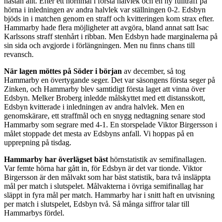
nästan allt. Efter ett hörnmål i första halvlek och en ny fullträff på
hörna i inledningen av andra halvlek var ställningen 0-2. Edsbyn
bjöds in i matchen genom en straff och kvitteringen kom strax efter.
Hammarby hade flera möjligheter att avgöra, bland annat satt Isac
Karlssons straff stenhårt i ribban. Men Edsbyn hade marginalerna på
sin sida och avgjorde i förlängningen. Men nu finns chans till
revansch.
När lagen möttes på Söder i början
av december, så tog
Hammarby en övertygande seger. Det var säsongens första seger på
Zinken, och Hammarby blev samtidigt första laget att vinna över
Edsbyn. Melker Broberg inledde målskyttet med ett distansskott,
Edsbyn kvitterade i inledningen av andra halvlek. Men en
genomskärare, ett straffmål och en snygg nedtagning senare stod
Hammarby som segrare med 4-1. En storspelade Viktor Birgersson i
målet stoppade det mesta av Edsbyns anfall. Vi hoppas på en
upprepning på tisdag.
Hammarby har överlägset bäst
hörnstatistik av semifinallagen.
Var femte hörna har gått in, för Edsbyn är det var tionde. Viktor
Birgersson är den målvakt som har bäst statistik, bara två insläppta
mål per match i slutspelet. Målvakterna i övriga semifinallag har
släppt in fyra mål per match. Hammarby har i snitt haft en utvisning
per match i slutspelet, Edsbyn två. Så många siffror talar till
Hammarbys fördel.