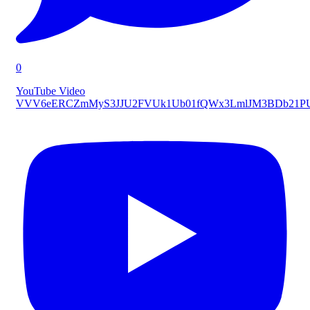
0
YouTube Video
VVV6eERCZmMyS3JJU2FVUk1Ub01fQWx3LmlJM3BDb21P