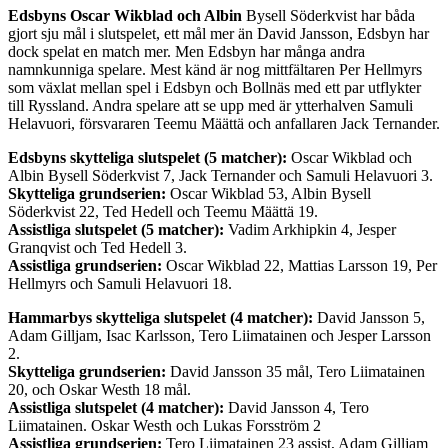
Edsbyns Oscar Wikblad och Albin
Bysell Söderkvist har båda
gjort sju mål i slutspelet, ett mål mer än David Jansson, Edsbyn har
dock spelat en match mer. Men Edsbyn har många andra
namnkunniga spelare. Mest känd är nog mittfältaren Per Hellmyrs
som växlat mellan spel i Edsbyn och Bollnäs med ett par utflykter
till Ryssland. Andra spelare att se upp med är ytterhalven Samuli
Helavuori, försvararen Teemu Määttä och anfallaren Jack Ternander.
Edsbyns skytteliga slutspelet (5 matcher):
Oscar Wikblad och
Albin Bysell Söderkvist 7, Jack Ternander och Samuli Helavuori 3.
Skytteliga grundserien:
Oscar Wikblad 53, Albin Bysell
Söderkvist 22, Ted Hedell och Teemu Määttä 19.
Assistliga slutspelet (5 matcher):
Vadim Arkhipkin 4, Jesper
Granqvist och Ted Hedell 3.
Assistliga grundserien:
Oscar Wikblad 22, Mattias Larsson 19, Per
Hellmyrs och Samuli Helavuori 18.
Hammarbys skytteliga slutspelet (4 matcher):
David Jansson 5,
Adam Gilljam, Isac Karlsson, Tero Liimatainen och Jesper Larsson
2.
Skytteliga grundserien:
David Jansson 35 mål, Tero Liimatainen
20, och Oskar Westh 18 mål.
Assistliga slutspelet (4 matcher):
David Jansson 4, Tero
Liimatainen. Oskar Westh och Lukas Forsström 2
Assistliga grundserien:
Tero Liimatainen 23 assist, Adam Gilljam