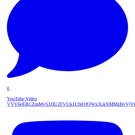
0
YouTube Video
VVV6eERCZmMyS3JJU2FVUk1Ub01fQWx3LkNMMzBvVjVf