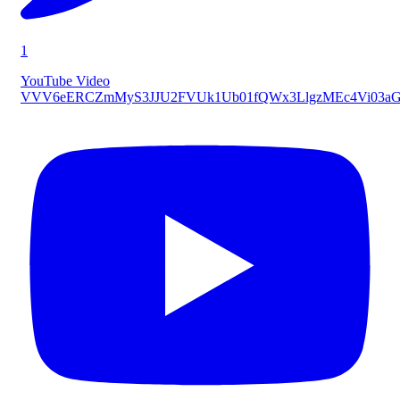
1
YouTube Video
VVV6eERCZmMyS3JJU2FVUk1Ub01fQWx3LlgzMEc4Vi03a