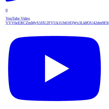
0
YouTube Video
VVV6eERCZmMyS3JJU2FVUk1Ub01fQWx3LldfOU42dm9E