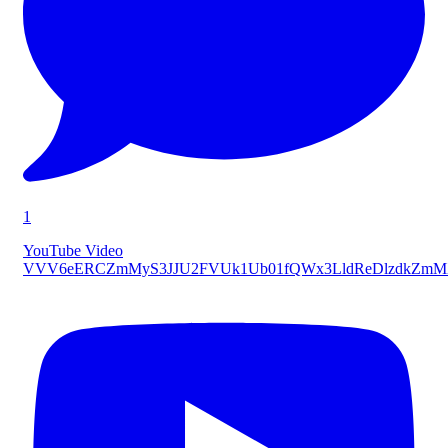
1
YouTube Video
VVV6eERCZmMyS3JJU2FVUk1Ub01fQWx3LldReDlzdkZmM