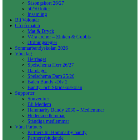
Säsongskort 26/27
50/50 lotter
Insamling
Bli Volontär
Gå på match
Mat & Dryck
Våra arenor – Zinken & Gubbis
Ordningsregler
Sommarbandyskolan 2026
Våra lag
Herrlaget
Spelschema Herr 26/27
Damlaget
Spelschema Dam 25/26
Bajen Bandy -Div 2
Bandy- och Skridskoskolan
Supporter
Souvenirer
Bli Medlem
Hammarby Bandy 2030 – Medlemmar
Hedersmedlemmar
Ständiga medlemmar
Våra Partners
Partners till Hammarby bandy
Partnererbjudande