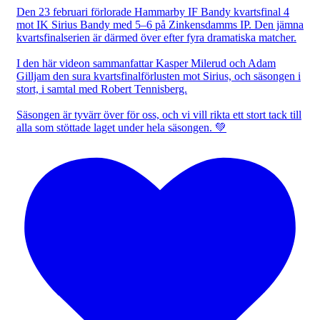
Den 23 februari förlorade Hammarby IF Bandy kvartsfinal 4
mot IK Sirius Bandy med 5–6 på Zinkensdamms IP. Den jämna
kvartsfinalserien är därmed över efter fyra dramatiska matcher.
I den här videon sammanfattar Kasper Milerud och Adam
Gilljam den sura kvartsfinalförlusten mot Sirius, och säsongen i
stort, i samtal med Robert Tennisberg.
Säsongen är tyvärr över för oss, och vi vill rikta ett stort tack till
alla som stöttade laget under hela säsongen. 💚