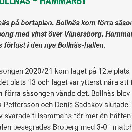
BOLLNÄS – HAMMARBY
näs på bortaplan. Bollnäs kom förra säs
 säsong med vinst över Vänersborg. Hamma
s förlust i den nya Bollnäs-hallen.
äsongen 2020/21 kom laget på 12:e plats 
et plats 13 och laget var ytterst nära att
en förra säsongen vände det. Bollnäs blev
 Pettersson och Denis Sadakov slutade l
ov svarade tillsammans för mer än häften
inalen besegrades Broberg med 3-0 i matc