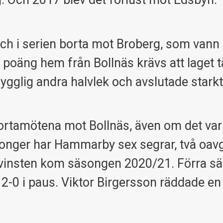
ch i serien borta mot Broberg, som vann
oäng hem från Bollnäs krävs att laget tät
gglig andra halvlek och avslutade starkt
bortamötena mot Bollnäs, även om det var
songer har Hammarby sex segrar, två oav
e vinsten kom säsongen 2020/21. Förra 
-0 i paus. Viktor Birgersson räddade en 