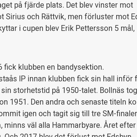
t på fjärde plats. Det blev vinster mot
t Sirius och Rättvik, men förluster mot 
ttar i cupen blev Erik Pettersson 5 mål,
 fick klubben en bandysektion.
s IP innan klubben fick sin hall inför 
sin storhetstid på 1950-talet. Bollnäs tog
ion 1951. Den andra och senaste titeln k
mmit igen och tagit sig till tre SM-finale
, minns väl alla Hammarbyare. Året efter 
. Och 2017 blev det förlust mot Edsbyn.