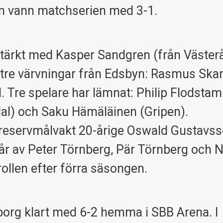
som vann matchserien med 3-1.
tärkt med Kasper Sandgren (från Västerå
tre värvningar från Edsbyn: Rasmus Skar
Tre spelare har lämnat: Philip Flodstam
sdal) och Saku Hämäläinen (Gripen).
h reservmålvakt 20-årige Oswald Gustavs
tår av Peter Törnberg, Pär Törnberg och N
ollen efter förra säsongen.
org klart med 6-2 hemma i SBB Arena. I