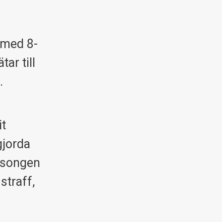
 med 8-
ar till
.
it
gjorda
säsongen
straff,