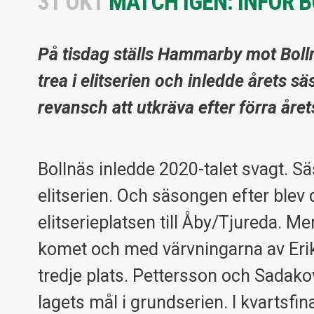
31 OKT
MATCH IGEN: INFÖR 
På tisdag ställs Hammarby mot Boll
trea i elitserien och inledde årets
revansch att utkräva efter förra året
Bollnäs inledde 2020-talet svagt. S
elitserien. Och säsongen efter blev d
elitserieplatsen till Åby/Tjureda. M
komet och med värvningarna av Erik
tredje plats. Pettersson och Sadak
lagets mål i grundserien. I kvartsf