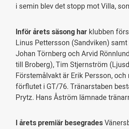
i semin blev det stopp mot Villa, 
Inför årets säsong har
klubben förs
Linus Pettersson (Sandviken) samt 
Johan Törnberg och Arvid Rönnlund. 
till Broberg), Tim Stjernström (Lju
Förstemålvakt är Erik Persson, oc
förflutet i GT/76. Tränarstaben bes
Prytz. Hans Åström lämnade tränarr
I årets premiär besegrades
Vänersb