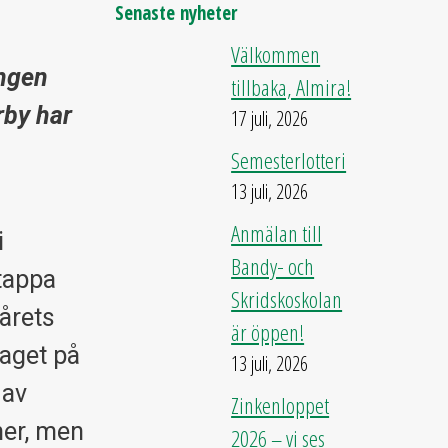
Senaste nyheter
Välkommen
ongen
tillbaka, Almira!
rby har
17 juli, 2026
Semesterlotteri
13 juli, 2026
Anmälan till
i
Bandy- och
 tappa
Skridskoskolan
 årets
är öppen!
aget på
13 juli, 2026
 av
Zinkenloppet
her, men
2026 – vi ses