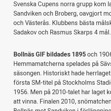
Svenska Cupens norra grupp kom lage
Sandviken och Broberg, oavgjort mo
och Västerås. Klubbens bästa målsky
Sadakov och Rasmus Skarps 4 mål.
Bollnäs GIF bildades 1895
och 1906
Hemmamatcherna spelades på Sävstaå
säsongen. Historiskt hade herrlaget 
första SM-titel på Stockholms Stad
1956. Men på 2010-talet har laget ko
att vinna. Finalen 2010, snömatchen
Bollnäs mot Sandviken i förlängning