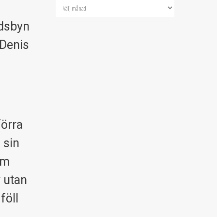
Edsbyn
 Denis
förra
 sin
om
r utan
föll