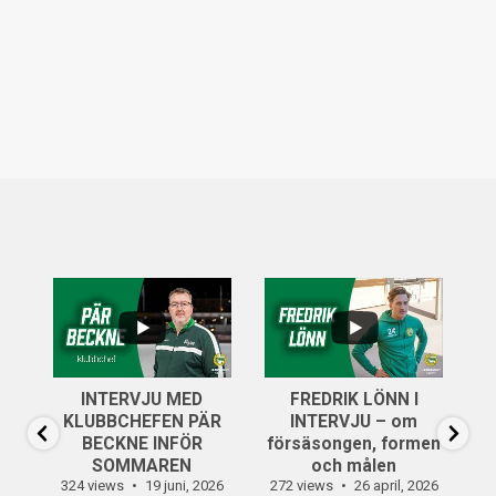
...
..
6
0
INTERVJU MED
FREDRIK LÖNN I
...
KLUBBCHEFEN PÄR
INTERVJU – om
14
0
BECKNE INFÖR
försäsongen, formen
SOMMAREN
och målen
324 views
19 juni, 2026
272 views
26 april, 2026