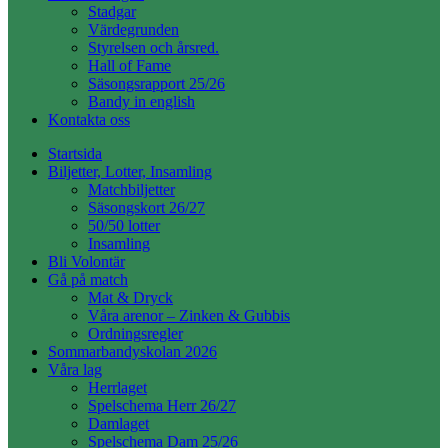
Stadgar
Värdegrunden
Styrelsen och årsred.
Hall of Fame
Säsongsrapport 25/26
Bandy in english
Kontakta oss
Startsida
Biljetter, Lotter, Insamling
Matchbiljetter
Säsongskort 26/27
50/50 lotter
Insamling
Bli Volontär
Gå på match
Mat & Dryck
Våra arenor – Zinken & Gubbis
Ordningsregler
Sommarbandyskolan 2026
Våra lag
Herrlaget
Spelschema Herr 26/27
Damlaget
Spelschema Dam 25/26