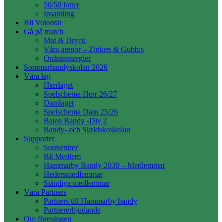
50/50 lotter
Insamling
Bli Volontär
Gå på match
Mat & Dryck
Våra arenor – Zinken & Gubbis
Ordningsregler
Sommarbandyskolan 2026
Våra lag
Herrlaget
Spelschema Herr 26/27
Damlaget
Spelschema Dam 25/26
Bajen Bandy -Div 2
Bandy- och Skridskoskolan
Supporter
Souvenirer
Bli Medlem
Hammarby Bandy 2030 – Medlemmar
Hedersmedlemmar
Ständiga medlemmar
Våra Partners
Partners till Hammarby bandy
Partnererbjudande
Om föreningen