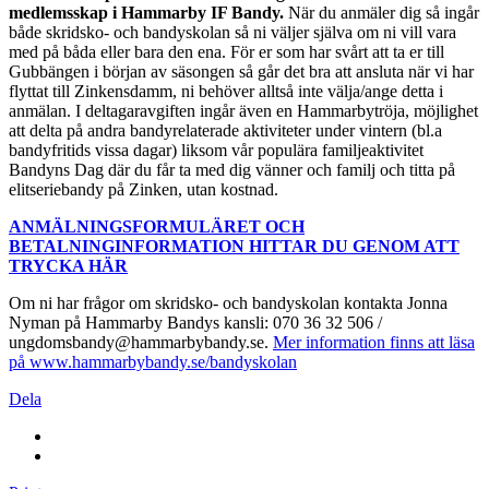
medlemsskap i Hammarby IF Bandy.
När du anmäler dig så ingår
både skridsko- och bandyskolan så ni väljer själva om ni vill vara
med på båda eller bara den ena. För er som har svårt att ta er till
Gubbängen i början av säsongen så går det bra att ansluta när vi har
flyttat till Zinkensdamm, ni behöver alltså inte välja/ange detta i
anmälan. I deltagaravgiften ingår även en Hammarbytröja, möjlighet
att delta på andra bandyrelaterade aktiviteter under vintern (bl.a
bandyfritids vissa dagar) liksom vår populära familjeaktivitet
Bandyns Dag där du får ta med dig vänner och familj och titta på
elitseriebandy på Zinken, utan kostnad.
ANMÄLNINGSFORMULÄRET OCH
BETALNINGINFORMATION HITTAR DU GENOM ATT
TRYCKA HÄR
Om ni har frågor om skridsko- och bandyskolan kontakta Jonna
Nyman på Hammarby Bandys kansli: 070 36 32 506 /
ungdomsbandy@hammarbybandy.se.
Mer information finns att läsa
på www.hammarbybandy.se/bandyskolan
Dela