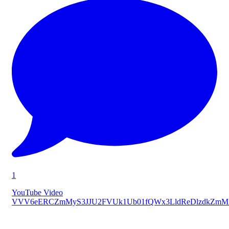
1
YouTube Video
VVV6eERCZmMyS3JJU2FVUk1Ub01fQWx3LldReDlzdkZmM