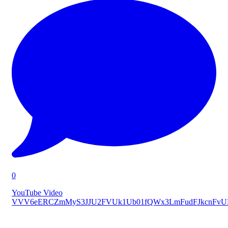
0
YouTube Video
VVV6eERCZmMyS3JJU2FVUk1Ub01fQWx3LmFudFJkcnFv