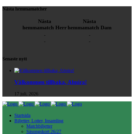
Nästa hemmamatcher
Nästa
Nästa
hemmamatch Herr
hemmamatch Dam
-
-
-
-
Senaste nytt
Välkommen tillbaka, Almira!
17 juli, 2026
Startsida
Biljetter, Lotter, Insamling
Matchbiljetter
Säsongskort 26/27