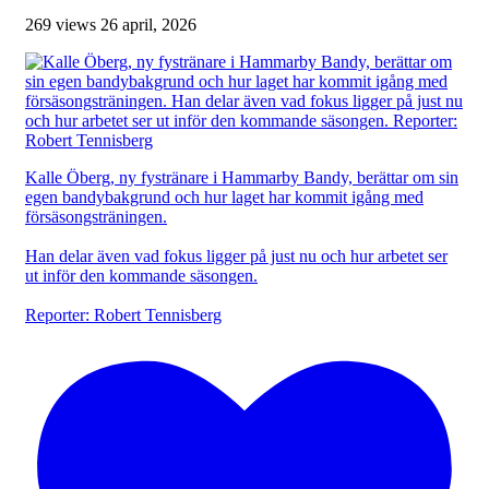
269 views
26 april, 2026
Kalle Öberg, ny fystränare i Hammarby Bandy, berättar om sin
egen bandybakgrund och hur laget har kommit igång med
försäsongsträningen.
Han delar även vad fokus ligger på just nu och hur arbetet ser
ut inför den kommande säsongen.
Reporter: Robert Tennisberg