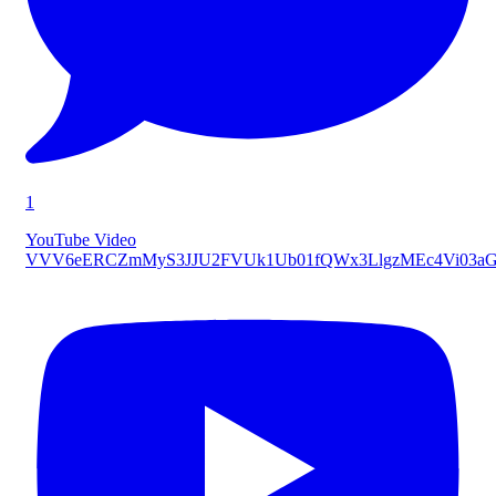
1
YouTube Video
VVV6eERCZmMyS3JJU2FVUk1Ub01fQWx3LlgzMEc4Vi03a