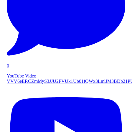
0
YouTube Video
VVV6eERCZmMyS3JJU2FVUk1Ub01fQWx3LmlJM3BDb21P