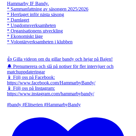
Hammarby IF Bandy.
* Sammanfattning av säsongen 2025/2026
* Herrlaget inför nästa säsong
* Damlaget
* Ungdomsverksamheten
* Organisationens utveckling
* Ekonomiskt läge
* Volontärverksamheten i klubben
👍 Gilla videon om du gillar bandy och hejar på Bajen!
🔔 Prenumerera och slå på notiser för fler intervjuer och
matchuppdateringar
📱 Följ oss på Facebook:
https://www.facebook.com/HammarbyBandy/
📱 Följ oss på Instagram:
https://www.instagram.com/hammarbybandy/
#bandy #Elitserien #HammarbyBandy