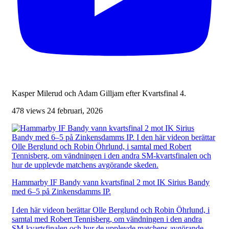
Kasper Milerud och Adam Gilljam efter Kvartsfinal 4.
478 views
24 februari, 2026
Hammarby IF Bandy vann kvartsfinal 2 mot IK Sirius Bandy
med 6–5 på Zinkensdamms IP.
I den här videon berättar Olle Berglund och Robin Öhrlund, i
samtal med Robert Tennisberg, om vändningen i den andra
SM-kvartsfinalen och hur de upplevde matchens avgörande