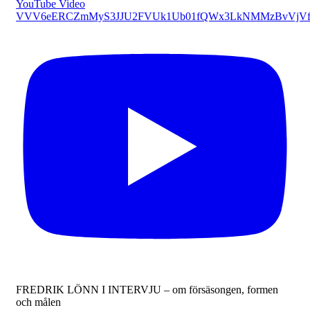
YouTube Video
VVV6eERCZmMyS3JJU2FVUk1Ub01fQWx3LkNMMzBvVjVf
FREDRIK LÖNN I INTERVJU – om försäsongen, formen
och målen