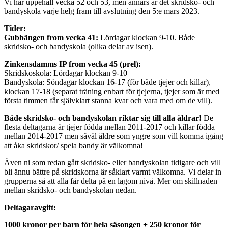
Vi har uppehåll vecka 52 och 53, men annars är det skridsko- och
bandyskola varje helg fram till avslutning den 5:e mars 2023.
Tider:
Gubbängen from vecka 41:
Lördagar klockan 9-10. Både
skridsko- och bandyskola (olika delar av isen).
Zinkensdamms IP from vecka 45 (prel):
Skridskoskola: Lördagar klockan 9-10
Bandyskola: Söndagar klockan 16-17 (för både tjejer och killar),
klockan 17-18 (separat träning enbart för tjejerna, tjejer som är med
första timmen får självklart stanna kvar och vara med om de vill).
Både skridsko- och bandyskolan riktar sig till alla åldrar!
De
flesta deltagarna är tjejer födda mellan 2011-2017 och killar födda
mellan 2014-2017 men såväl äldre som yngre som vill komma igång
att åka skridskor/ spela bandy är välkomna!
Även ni som redan gått skridsko- eller bandyskolan tidigare och vill
bli ännu bättre på skridskorna är såklart varmt välkomna. Vi delar in
grupperna så att alla får delta på en lagom nivå. Mer om skillnaden
mellan skridsko- och bandyskolan nedan.
Deltagaravgift:
1000 kronor per barn för hela säsongen + 250 kronor för