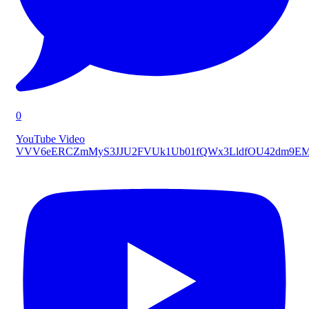
0
YouTube Video
VVV6eERCZmMyS3JJU2FVUk1Ub01fQWx3LldfOU42dm9E