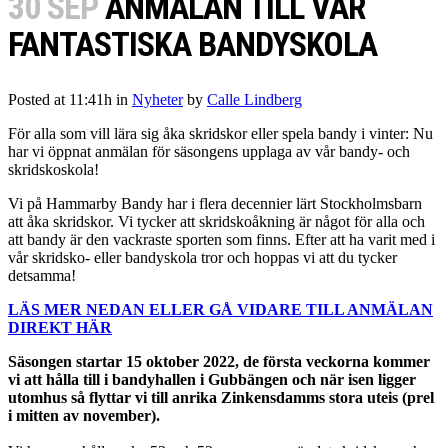
30 SEP
ANMÄLAN TILL VÅR
FANTASTISKA BANDYSKOLA
Posted at 11:41h
in
Nyheter
by
Calle Lindberg
För alla som vill lära sig åka skridskor eller spela bandy i vinter: Nu
har vi öppnat anmälan för säsongens upplaga av vår bandy- och
skridskoskola!
Vi på Hammarby Bandy har i flera decennier lärt Stockholmsbarn
att åka skridskor. Vi tycker att skridskoåkning är något för alla och
att bandy är den vackraste sporten som finns. Efter att ha varit med i
vår skridsko- eller bandyskola tror och hoppas vi att du tycker
detsamma!
LÄS MER NEDAN ELLER GÅ VIDARE TILL ANMÄLAN
DIREKT HÄR
Säsongen startar 15 oktober 2022, de första veckorna kommer
vi att hålla till i bandyhallen i Gubbängen och när isen ligger
utomhus så flyttar vi till anrika Zinkensdamms stora uteis (prel
i mitten av november).