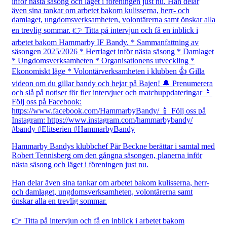
Hammarby Bandys klubbchef Pär Beckne berättar i samtal med
Robert Tennisberg om den gångna säsongen, planerna inför
nästa säsong och läget i föreningen just nu.
Han delar även sina tankar om arbetet bakom kulisserna, herr-
och damlaget, ungdomsverksamheten, volontärerna samt
önskar alla en trevlig sommar.
👉 Titta på intervjun och få en inblick i arbetet bakom