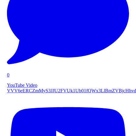
0
YouTube Video
VVV6eERCZmMyS3JJU2FVUk1Ub01fQWx3LlBmZVBjcHhvd