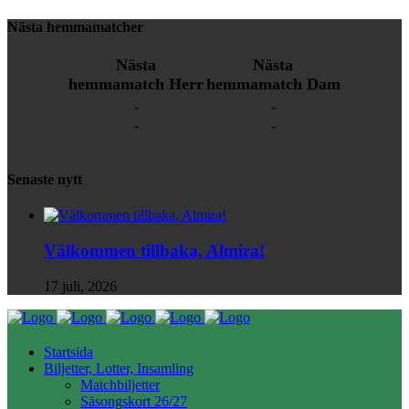
Nästa hemmamatcher
Nästa
Nästa
hemmamatch Herr
hemmamatch Dam
-
-
-
-
Senaste nytt
Välkommen tillbaka, Almira!
17 juli, 2026
Startsida
Biljetter, Lotter, Insamling
Matchbiljetter
Säsongskort 26/27