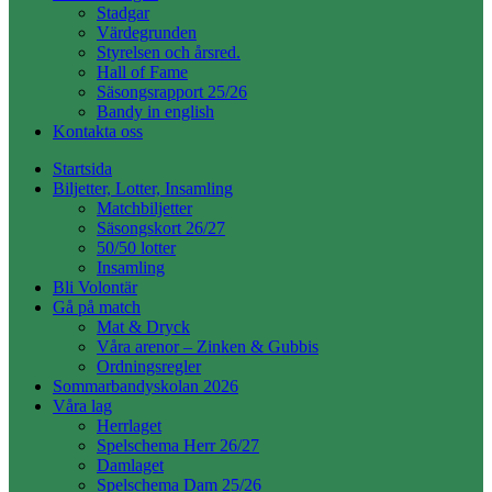
Stadgar
Värdegrunden
Styrelsen och årsred.
Hall of Fame
Säsongsrapport 25/26
Bandy in english
Kontakta oss
Startsida
Biljetter, Lotter, Insamling
Matchbiljetter
Säsongskort 26/27
50/50 lotter
Insamling
Bli Volontär
Gå på match
Mat & Dryck
Våra arenor – Zinken & Gubbis
Ordningsregler
Sommarbandyskolan 2026
Våra lag
Herrlaget
Spelschema Herr 26/27
Damlaget
Spelschema Dam 25/26