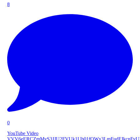
8
0
YouTube Video
VVV6eERCZmMyS3JJU2FVUk1Ub01fQWx3LmFudFJkcnFv