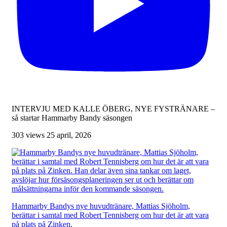
INTERVJU MED KALLE ÖBERG, NYE FYSTRÄNARE –
så startar Hammarby Bandy säsongen
303 views
25 april, 2026
Hammarby Bandys nye huvudtränare, Mattias Sjöholm,
berättar i samtal med Robert Tennisberg om hur det är att vara
på plats på Zinken.