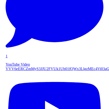
1
YouTube Video
VVV6eERCZmMyS3JJU2FVUk1Ub01fQWx3LlgzMEc4Vi03a