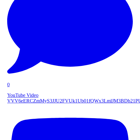
0
YouTube Video
VVV6eERCZmMyS3JJU2FVUk1Ub01fQWx3LmlJM3BDb21P