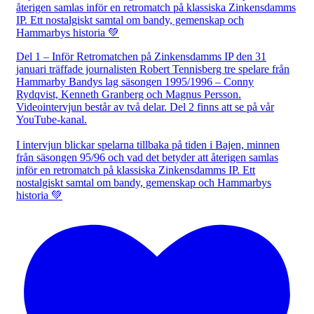
Del 1 – Inför Retromatchen på Zinkensdamms IP den 31
januari träffade journalisten Robert Tennisberg tre spelare från
Hammarby Bandys lag säsongen 1995/1996 – Conny
Rydqvist, Kenneth Granberg och Magnus Persson.
Videointervjun består av två delar. Del 2 finns att se på vår
YouTube-kanal.
I intervjun blickar spelarna tillbaka på tiden i Bajen, minnen
från säsongen 95/96 och vad det betyder att återigen samlas
inför en retromatch på klassiska Zinkensdamms IP. Ett
nostalgiskt samtal om bandy, gemenskap och Hammarbys
historia 💚