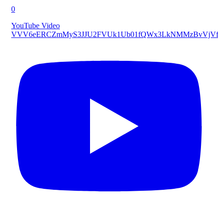
0
YouTube Video
VVV6eERCZmMyS3JJU2FVUk1Ub01fQWx3LkNMMzBvVjVf