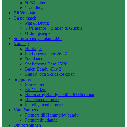
50/50 lotter
Insamling
Bli Volontär
Gå på match
Mat & Dryck
Våra arenor – Zinken & Gubbis
Ordningsregler
Sommarbandyskolan 2026
Våra lag
Herrlaget
Spelschema Herr 26/27
Damlaget
Spelschema Dam 25/26
Bajen Bandy -Div 2
Bandy- och Skridskoskolan
Supporter
Souvenirer
Bli Medlem
Hammarby Bandy 2030 – Medlemmar
Hedersmedlemmar
Ständiga medlemmar
Våra Partners
Partners till Hammarby bandy
Partnererbjudande
Om föreningen