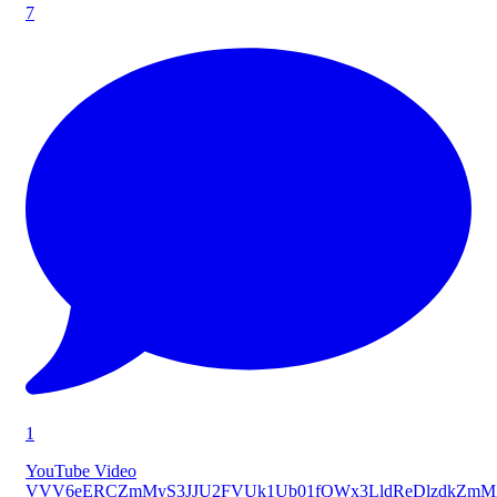
7
1
YouTube Video
VVV6eERCZmMyS3JJU2FVUk1Ub01fQWx3LldReDlzdkZmM