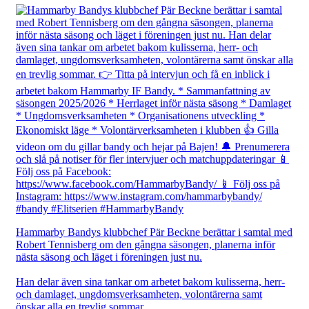
Hammarby Bandys klubbchef Pär Beckne berättar i samtal med
Robert Tennisberg om den gångna säsongen, planerna inför
nästa säsong och läget i föreningen just nu.
Han delar även sina tankar om arbetet bakom kulisserna, herr-
och damlaget, ungdomsverksamheten, volontärerna samt
önskar alla en trevlig sommar.