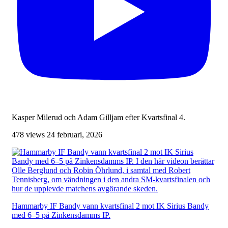
Kasper Milerud och Adam Gilljam efter Kvartsfinal 4.
478 views
24 februari, 2026
Hammarby IF Bandy vann kvartsfinal 2 mot IK Sirius Bandy
med 6–5 på Zinkensdamms IP.