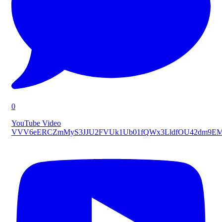
0
YouTube Video
VVV6eERCZmMyS3JJU2FVUk1Ub01fQWx3LldfOU42dm9E