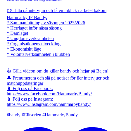
👉 Titta på intervjun och få en inblick i arbetet bakom
Hammarby IF Bandy.
* Sammanfattning av säsongen 2025/2026
* Herrlaget inför nästa säsong
* Damlaget
* Ungdomsverksamheten
* Organisationens utveckling
* Ekonomiskt läge
* Volontärverksamheten i klubben
👍 Gilla videon om du gillar bandy och hejar på Bajen!
🔔 Prenumerera och slå på notiser för fler intervjuer och
matchuppdateringar
📱 Följ oss på Facebook:
https://www.facebook.com/HammarbyBandy/
📱 Följ oss på Instagram:
https://www.instagram.com/hammarbybandy/
#bandy #Elitserien #HammarbyBandy