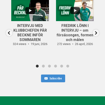
...
..
6
0
INTERVJU MED
FREDRIK LÖNN I
...
KLUBBCHEFEN PÄR
INTERVJU – om
14
0
BECKNE INFÖR
försäsongen, formen
SOMMAREN
och målen
324 views
19 juni, 2026
272 views
26 april, 2026
30
Subscribe