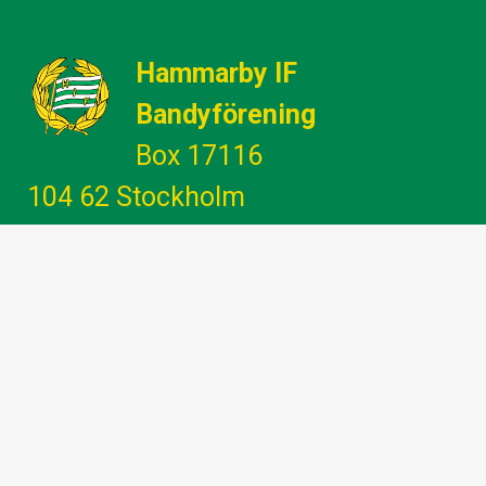
Hammarby IF
Bandyförening
Box 17116
104 62 Stockholm
Gemenskap - Glädje - Utveckling -
Engagemang
info@hammarbybandy.se
marknad@hammarbybandy.se