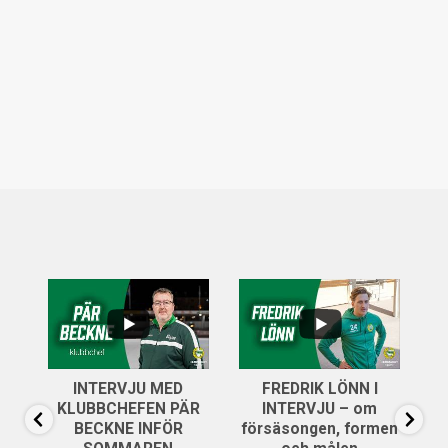
...
..
6
0
INTERVJU MED
FREDRIK LÖNN I
...
KLUBBCHEFEN PÄR
INTERVJU – om
14
0
BECKNE INFÖR
försäsongen, formen