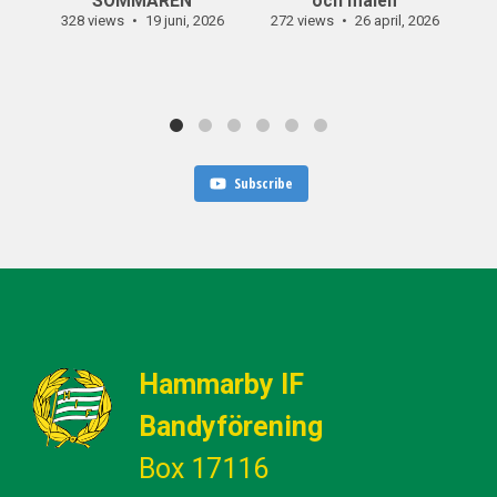
SOMMAREN
och målen
328 views
19 juni, 2026
272 views
26 april, 2026
30
Subscribe
Hammarby IF
Bandyförening
Box 17116