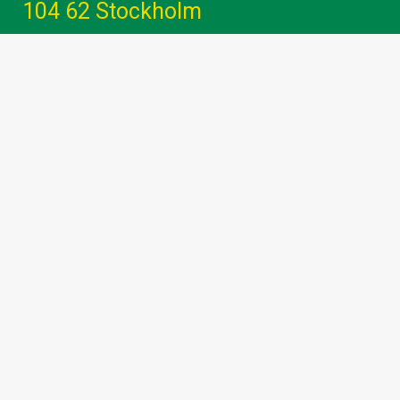
104 62 Stockholm
Gemenskap - Glädje - Utveckling -
Engagemang
info@hammarbybandy.se
marknad@hammarbybandy.se
Följ Hammarby Bandy