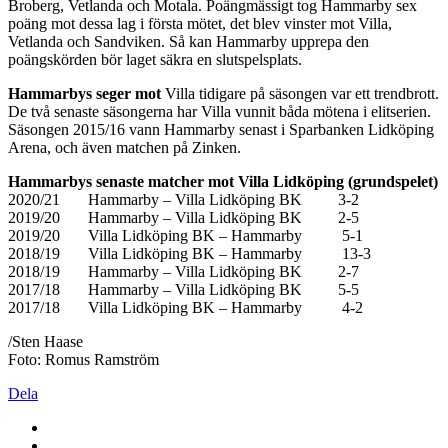
Broberg, Vetlanda och Motala. Poängmässigt tog Hammarby sex
poäng mot dessa lag i första mötet, det blev vinster mot Villa,
Vetlanda och Sandviken. Så kan Hammarby upprepa den
poängskörden bör laget säkra en slutspelsplats.
Hammarbys seger mot
Villa tidigare på säsongen var ett trendbrott.
De två senaste säsongerna har Villa vunnit båda mötena i elitserien.
Säsongen 2015/16 vann Hammarby senast i Sparbanken Lidköping
Arena, och även matchen på Zinken.
Hammarbys senaste matcher mot Villa Lidköping (grundspelet)
2020/21 Hammarby – Villa Lidköping BK 3-2
2019/20 Hammarby – Villa Lidköping BK 2-5
2019/20 Villa Lidköping BK – Hammarby 5-1
2018/19 Villa Lidköping BK – Hammarby 13-3
2018/19 Hammarby – Villa Lidköping BK 2-7
2017/18 Hammarby – Villa Lidköping BK 5-5
2017/18 Villa Lidköping BK – Hammarby 4-2
/Sten Haase
Foto: Romus Ramström
Dela