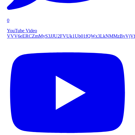
0
YouTube Video
VVV6eERCZmMyS3JJU2FVUk1Ub01fQWx3LkNMMzBvVjVf