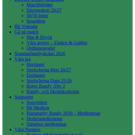
Matchbiljetter
Säsongskort 26/27
50/50 lotter
Insamling
Bli Volontär
Gå på match
Mat & Dryck
Våra arenor – Zinken & Gubbis
Ordningsregler
Sommarbandyskolan 2026
Våra lag
Herrlaget
Spelschema Herr 26/27
Damlaget
Spelschema Dam 25/26
Bajen Bandy -Div 2
Bandy- och Skridskoskolan
Supporter
Souvenirer
Bli Medlem
Hammarby Bandy 2030 – Medlemmar
Hedersmedlemmar
Ständiga medlemmar
Våra Partners
Partners till Hammarby bandy