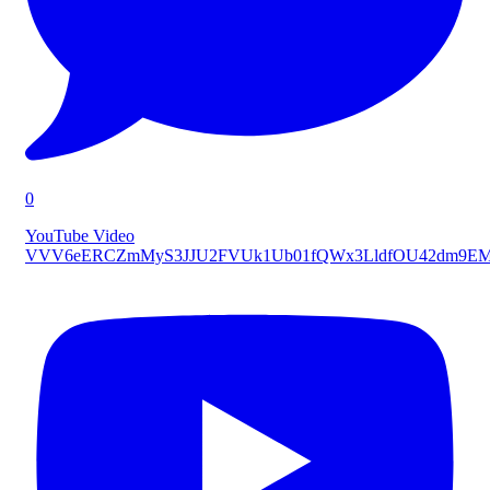
0
YouTube Video
VVV6eERCZmMyS3JJU2FVUk1Ub01fQWx3LldfOU42dm9E