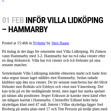
01 FEB
INFÖR VILLA LIDKÖPING
– HAMMARBY
Posted at 15:46h
in
Nyheter
by
Sten Haase
På tisdag är det dags för returmöte mot Villa Lidköping. På Zinken
vann Hammarby med 3-2. Hammarby har nu två raka vinster efter
en lång förlustsvit. Villa har två vinster och två förluster på sina
senaste matcher.
Serieledande Villa Lidköping inledde elitserien starkt och hade fem
raka segrar innan laget ställdes mot Hammarby. Sedan radade
klubben upp åtta nya vinster. De tre senaste matcherna har det blivit
förluster mot Bollnäs och Edsbyn och vinst mot Vänersborg. Det
kan tyda på en lite nedåtgående trend, men laget har starka spelare
på nästan alla positioner. Jesper Eriksson är kanske mest känd efter
sin tidigare karriär i Hammarby. Christoffer Edlund leder hela
skytteligan klart med 47 mål. Internt i Villas skytteliga ligger Joel
Broberg på andra plats med 17 och Tim Persson på tredje plats med