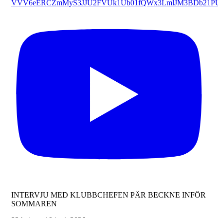
VVV6eERCZmMyS3JJU2FVUk1Ub01fQWx3LmlJM3BDb21P
INTERVJU MED KLUBBCHEFEN PÄR BECKNE INFÖR
SOMMAREN