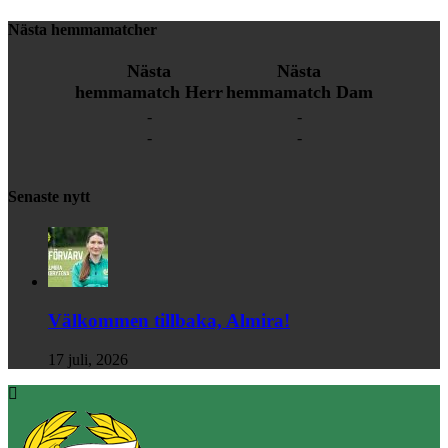
Nästa hemmamatcher
Nästa
Nästa
hemmamatch Herr
hemmamatch Dam
-
-
-
-
Senaste nytt
Välkommen tillbaka, Almira!
17 juli, 2026