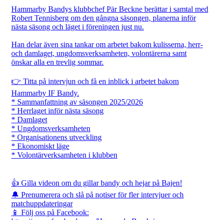
Hammarby Bandys klubbchef Pär Beckne berättar i samtal med
Robert Tennisberg om den gångna säsongen, planerna inför
nästa säsong och läget i föreningen just nu.
Han delar även sina tankar om arbetet bakom kulisserna, herr-
och damlaget, ungdomsverksamheten, volontärerna samt
önskar alla en trevlig sommar.
👉 Titta på intervjun och få en inblick i arbetet bakom
Hammarby IF Bandy.
* Sammanfattning av säsongen 2025/2026
* Herrlaget inför nästa säsong
* Damlaget
* Ungdomsverksamheten
* Organisationens utveckling
* Ekonomiskt läge
* Volontärverksamheten i klubben
👍 Gilla videon om du gillar bandy och hejar på Bajen!
🔔 Prenumerera och slå på notiser för fler intervjuer och
matchuppdateringar
📱 Följ oss på Facebook: