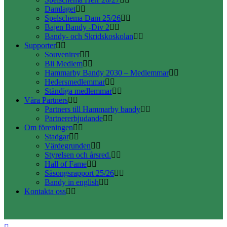
Damlaget
Spelschema Dam 25/26
Bajen Bandy -Div 2
Bandy- och Skridskoskolan
Supporter
Souvenirer
Bli Medlem
Hammarby Bandy 2030 – Medlemmar
Hedersmedlemmar
Ständiga medlemmar
Våra Partners
Partners till Hammarby bandy
Partnererbjudande
Om föreningen
Stadgar
Värdegrunden
Styrelsen och årsred.
Hall of Fame
Säsongsrapport 25/26
Bandy in english
Kontakta oss