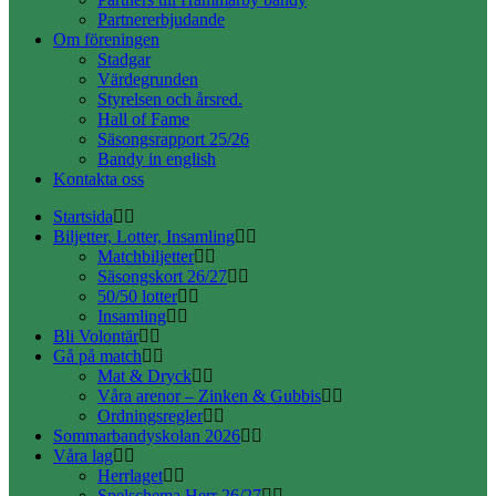
Partnererbjudande
Om föreningen
Stadgar
Värdegrunden
Styrelsen och årsred.
Hall of Fame
Säsongsrapport 25/26
Bandy in english
Kontakta oss
Startsida
Biljetter, Lotter, Insamling
Matchbiljetter
Säsongskort 26/27
50/50 lotter
Insamling
Bli Volontär
Gå på match
Mat & Dryck
Våra arenor – Zinken & Gubbis
Ordningsregler
Sommarbandyskolan 2026
Våra lag
Herrlaget
Spelschema Herr 26/27