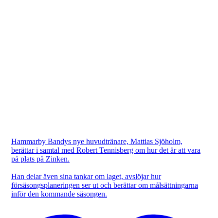
Hammarby Bandys nye huvudtränare, Mattias Sjöholm,
berättar i samtal med Robert Tennisberg om hur det är att vara
på plats på Zinken.
Han delar även sina tankar om laget, avslöjar hur
försäsongsplaneringen ser ut och berättar om målsättningarna
inför den kommande säsongen.