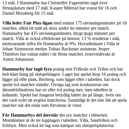
13 mål. I Hammarby har Christoffer Fagerström tagit över
förstaplatsen med 17 mål, Kasper Milerud har svarat för 16 och
Daniel Mossberg för 15 mål.
Villa leder Fair Play-ligan
med endast 175 utvisningsminuter på 18
matcher, alltså ett snitt på strax under tio minuter per match.
Hammarby har 435 utvisningsminuter, drygt tjugo minuter per
match. Villa är också effektivare på hörnor, 13 % resulterar i mål,
motsvarande siffra för Hammarby är 9%. Huvudtränare i Villa är
Johan Sixtensson medan Tobias Backman assisterar. Jesper
Thimfors har vaktat målet i de flesta matcher, reservmålvakt är
Anton Johansson.
Hammarby har tagit fyra
poäng mot Frillesås och Tellus och har
helt klart häng på slutspelslagen. Laget har spelat ihop 16 poäng och
ligger på elfte plats, Broberg, som ligger efter i tabellen, har dock
spelat två matcher mindre. Övriga lag som konkurrerar om
åttondelsfinalerna har en eller två poäng mer, men tabellen är
haltande. Spelet har fungerat betydlig bättre än på länge, även om
det varit svårt att avgöra matcherna. Samtidigt är det inte lätt att spela
matcher när det enda som förväntas är vinst.
För Hammarbys del återstår
det sex matcher i elitserien.
Motståndare är de tre topplagen i tabellen: Villa, Sandviken och
Edsbyn. Men också tre lag som kämpar om slutspelsplatserna: